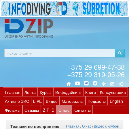
+375 29 699-47-38
+375 29 319-05-26
Главная
Лента
Курсы
Инфодайвинг
Книги
Консультации
Активно ЗИС
LIVE
Видео
Материалы
Подкасты
English
Фильмы
Отзывы
ZIP ID
О нас
Контакты
Техники по восприятию
Главная
/
О нас
/
Видео с клубов