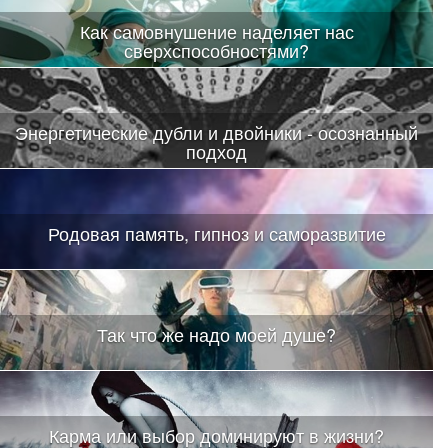
Как самовнушение наделяет нас
сверхспособностями?
Энергетические дубли и двойники - осознанный
подход
Родовая память, гипноз и саморазвитие
Так что же надо моей душе?
Карма или выбор доминируют в жизни?