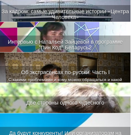
За кадром: самые удивительные истории «Центра
Человека»
Интервью с Натальей Зайцевой в программе
"Пин Код" Беларусь2
Об экстрасенсах по-русски. Часть I
С какими проблемами и кому можно обращаться и какой
помощи ожидать?
Две стороны одного чудесного
Да будут конкуренты! Или организаторам на