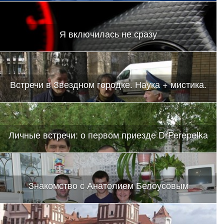
Я включилась не сразу
Встречи в Звездном городке. Наука + мистика.
Личные встречи: о первом приезде DrPerepelka
Знакомство с Анатолием Белоусовым