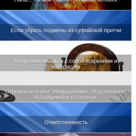
Если убрать подмены из суфийской притчи
Когда знакомишься с собой искренним и
настоящим
Отрывок из книги "Инфодайвинг. Подсознание"
Н.Зайцевой и И.Остапук
Ответственность