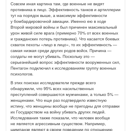
Совсем иная картина там, где военные не видят
противника в лицо. Эффективность танков и артиллерии
тут на порядок выше, а максимум эффективности
у бомбардировочной авиации. Именно ею в ходе
Второй мировой войны и был причинен максимальный
урон живой силе врага (примерно 70% от всех военных
и гражданских потерь противника). Что касается боевых
схваток пехоты «лицо в лицо», то их эффективность —
самая низкая среди других родов войск. Причина —
солдаты не могут убивать. Поскольку это —
серьезнейший вопрос эффективности вооруженных сил,
Пентагон подключил к исследованиям группу военных
психологов.
В этих поисках исследователи прежде всего
обнаружили, что 95% всех насильственных
преступлений совершаются мужчинами, а только 5% —
женщинами. Что еще раз подтвердило известную
истину, что женщины вообще не пригодны для отправки
их Государством на войну убивать других людей.
Исследования также показали, что человек вообще
не является агрессивным существом. Например,
шимпанзе являют в своем поведении по отношению