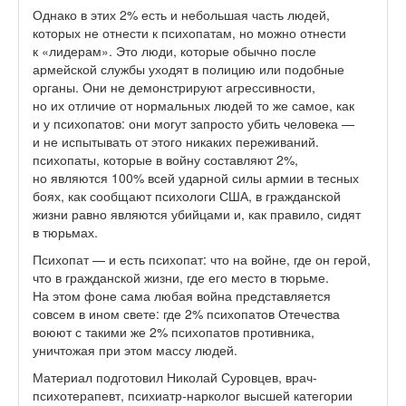
Однако в этих 2% есть и небольшая часть людей,
которых не отнести к психопатам, но можно отнести
к «лидерам». Это люди, которые обычно после
армейской службы уходят в полицию или подобные
органы. Они не демонстрируют агрессивности,
но их отличие от нормальных людей то же самое, как
и у психопатов: они могут запросто убить человека —
и не испытывать от этого никаких переживаний.
психопаты, которые в войну составляют 2%,
но являются 100% всей ударной силы армии в тесных
боях, как сообщают психологи США, в гражданской
жизни равно являются убийцами и, как правило, сидят
в тюрьмах.
Психопат — и есть психопат: что на войне, где он герой,
что в гражданской жизни, где его место в тюрьме.
На этом фоне сама любая война представляется
совсем в ином свете: где 2% психопатов Отечества
воюют с такими же 2% психопатов противника,
уничтожая при этом массу людей.
Материал подготовил Николай Суровцев, врач-
психотерапевт, психиатр-нарколог высшей категории