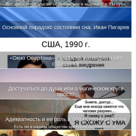
Вот здесь и предлагаю остановиться и задуматься. По сути,
один закон исключает второй. Либо-либо.
Основной парадокс состояния сна. Иван Пигарев
«Окно Овертона» — просто, наглядно и без
страшилок
Достучаться до души или о магическом круге
просто
Адекватность и ее роль в общественной жизни
Есть ли в нашем обществе критерии адекватности?