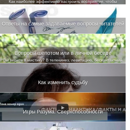
Как наиболее эффективно настроить восприятие, чтобы
инсайты и осознавания случались еще долгое время после
обучения
Ответы на самые задаваемые вопросы читателей
Вопросы шепотом или в личной беседе
Вы верите в мистику? В телекинез, левитацию, бесконтактный
бой? В чудеса исцеления? Я тоже не верила
Как изменить судьбу
Игры Разума. Сверхспособности