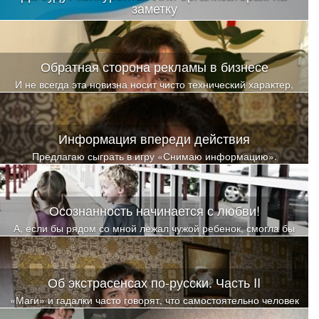
заметку
В связи с чем и родилась идея поделиться опытом, чтобы была
возможность избежать «граблей» и попаданий на этапе
организации семинаров
Обратная сторона рекламы в бизнесе
И не всегда эта новизна носит чисто технический характер,
иногда психологическая составляющая становится решающей
при выборе того или иного товара
Информация впереди действия
Предлагаю сыграть в игру «Снимаю информацию».
Осознанность начинается с любви!
А, если бы рядом со мной лежал чужой ребенок, смогла бы
так? Так глубоко и искренне, от всего сердца любить?
Об экстрасенсах по-русски. Часть II
«Маги» и гадалки часто говорят, что самостоятельно человек
не может справиться с «порчами и проклятьями», а ритуалы у