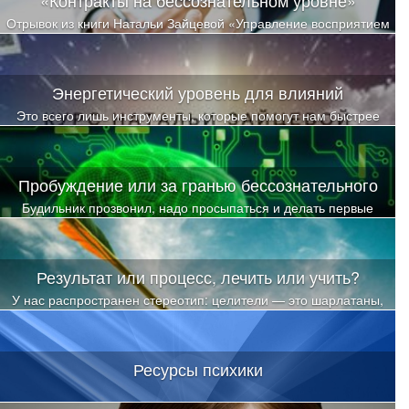
Отрывок из книги Натальи Зайцевой «Управление восприятием
Книга 2 «Контракты на бессознательном уровне»
Энергетический уровень для влияний
Это всего лишь инструменты, которые помогут нам быстрее
проявлять результат в нашей жизни
Пробуждение или за гранью бессознательного
Будильник прозвонил, надо просыпаться и делать первые
осознанные шаги. С чего начать?
Результат или процесс, лечить или учить?
У нас распространен стереотип: целители — это шарлатаны,
они не лечат. Лечат врачи.
Ресурсы психики