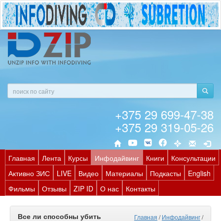
+375 29 699-47-38
+375 29 319-05-26
Главная
Лента
Курсы
Инфодайвинг
Книги
Консультации
Активно ЗИС
LIVE
Видео
Материалы
Подкасты
English
Фильмы
Отзывы
ZIP ID
О нас
Контакты
Все ли способны убить
Главная
/
Инфодайвинг
/