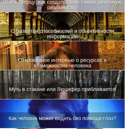
Шаг к Творцу: как создать свою самую реальную
реальность?
При синхронизации работы (при выходе на одну частоту) в
области альфа-ритма и проскакивает та самая божественная
искра, которую называют озарением.
О развитии способностей и объективности
информации
Откровенное интервью о ресурсах и
возможностях человека
Когда дело касается саморазвития, духовных практик и
вопросов освоения новых психотехник, бывает сложно
разобраться
Муть в стакане или Люцифер приближается
Как человек может видеть без помощи глаз?