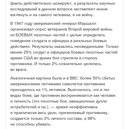
факты действительно шокируют, а результаты научных
исследований в данном вопросе заставляют иначе
взглянуть и на самого человека, и на войну.
В 1947 году американский генерал Маршалл
организовал опрос ветеранов Второй мировой войны
из БОЕВЫХ пехотных частей с целью определить
поведение солдата и офицера в реальных боевых
действиях. Результаты оказались неожиданными. Только
менее 25% солдат и офицеров боевых пехотных частей
армии США во время боя стреляли в сторону
противника. И только 2% сознательно целились
во врага.
Аналогичная картина была и в ВВС: более 50% сбитых
американскими летчиками самолетов противника
приходилось на 1% летчиков. Выяснилось, что в тех
видах боев, где противник воспринимается как человек
и личность (это пехотные бои, авиационные дуэли
истребителей и пр.), — армия неэффективна,
и практически весь урон, причиняемый противнику,
создается только 2% личного состава, а 98%
не способны убивать.