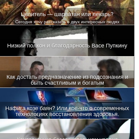
Целитель — шарлатан или лекарь?
Сегодня хочу рассказать о двух интересных людях
Низкий полкон и благодарность Васе Пупкину
Как достать предназначение из подсознания и
быть счастливым и богатым
Нафига козе баян? Или кое-что о современных
технологиях восстановления здоровья.
«Контракты на бессознательном уровне»