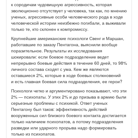
к сородичам чудовищную агрессивность, которая
эволюционно отсутствует у человека, так как, по мнению
ученых, агрессивные особи человеческого рода в ходе
человеческой истории неизбежно погибали, а выживали
только те, кто склонен к компромиссу.
Крупнейшие американские психологи Свенг и Маршан,
работавшие по заказу Пентагона, выяснили вообще
поразительное. Результаты их исследования
шокировали: если боевое подразделение ведет
непрерывно боевые действия в течение 60 дней, то 98%
личного состава сходят с ума. Кем же являются
оставшиеся 2%, которые в ходе боевых столкновений
и есть главная боевая сила подразделения, ее герои?
Психологи четко и аргументировано показывают, что эти
2% — психопаты. У этих 2% и до призыва в армию были
серьезные проблемы с психикой. Ответ ученых
Пентагону был таков: эффективность действий
вооруженных сил близкого боевого контакта достигается
только наличием психопатов, а потому подразделения
разведки или ударного прорыва надо формировать
только из психопатов.