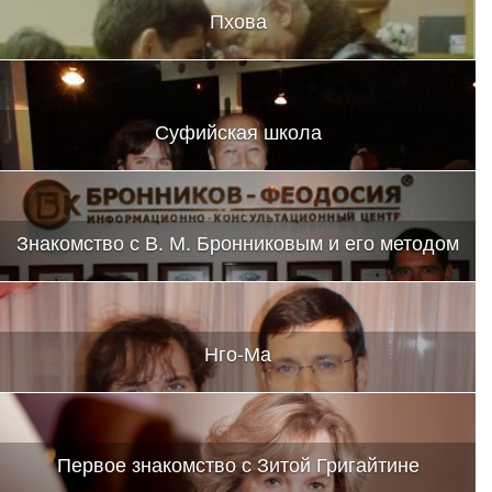
Пхова
Суфийская школа
Знакомство с В. М. Бронниковым и его методом
Нго-Ма
Первое знакомство с Зитой Григайтине