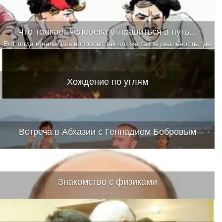
Что толкает человека отправиться в путь...
Вот тогда и начались вопросы: так что же такое реальность, где
она находится, по каким законам и принципам формируется,
кто тот, кто формирует, а самый главный — КТО Я?
Хождение по углям
Встреча в Абхазии с Геннадием Бобровым
Знакомство с физиками