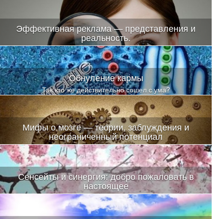
Эффективная реклама — представления и
реальность.
Рекламу можно считать эффективной, «когда звонит телефон»
Обнуление кармы
Так кто же действительно сошел с ума?
Мифы о мозге — теории, заблуждения и
неограниченный потенциал
О последних открытиях и наработках в этой области знают
далеко не все
Сенсейты и синергия: добро пожаловать в
настоящее