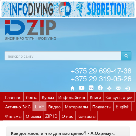
+375 29 699-47-38
+375 29 319-05-26
Главная
Лента
Курсы
Инфодайвинг
Книги
Консультации
Активно ЗИС
LIVE
Видео
Материалы
Подкасты
English
Фильмы
Отзывы
ZIP ID
О нас
Контакты
Как должное, и что для вас ценно? - А.Охримук,