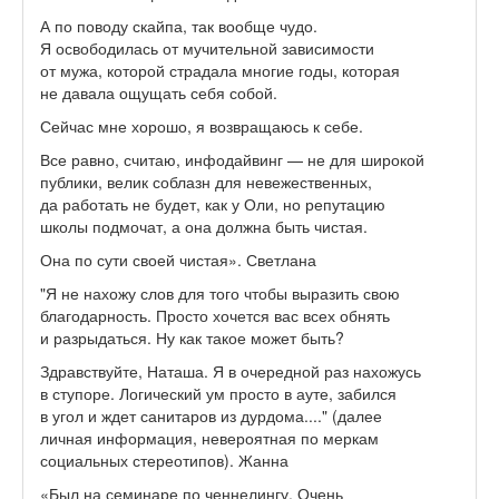
А по поводу скайпа, так вообще чудо.
Я освободилась от мучительной зависимости
от мужа, которой страдала многие годы, которая
не давала ощущать себя собой.
Сейчас мне хорошо, я возвращаюсь к себе.
Все равно, считаю, инфодайвинг — не для широкой
публики, велик соблазн для невежественных,
да работать не будет, как у Оли, но репутацию
школы подмочат, а она должна быть чистая.
Она по сути своей чистая». Светлана
"Я не нахожу слов для того чтобы выразить свою
благодарность. Просто хочется вас всех обнять
и разрыдаться. Ну как такое может быть?
Здравствуйте, Наташа. Я в очередной раз нахожусь
в ступоре. Логический ум просто в ауте, забился
в угол и ждет санитаров из дурдома...." (далее
личная информация, невероятная по меркам
социальных стереотипов). Жанна
«Был на семинаре по ченнелингу. Очень