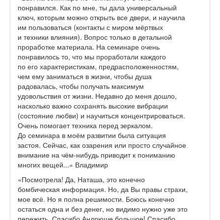
понравился. Как по мне, ты дала универсальный
ключ, которым можно открыть все двери, и научила
им пользоваться (контакты с миром мёртвых
и техники влияния). Вопрос только в детальной
проработке материала. На семинаре очень
понравилось то, что мы проработали каждого
по его характеристикам, предрасположенностям,
чем ему заниматься в жизни, чтобы душа
радовалась, чтобы получать максимум
удовольствия от жизни. Недавно до меня дошло,
насколько важно сохранять высокие вибрации
(состояние любви) и научиться концентрироваться.
Очень помогает техника перед зеркалом.
До семинара в моём развитии была ситуация
застоя. Сейчас, как озарения или просто случайное
внимание на чём-нибудь приводит к пониманию
многих вещей...» Владимир
«Посмотрела! Да, Наташа, это конечно
бомбическая информация. Но, да Вы правы страхи,
мое всё. Но я полна решимости. Боюсь конечно
остаться одна и без денег, но видимо нужно уже это
пережить. Спасибо Андрюше большое! Спасибо