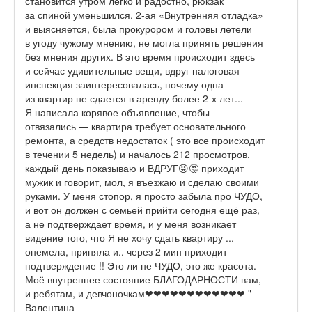
становится утром легко и радостно, рюкзак
за спиной уменьшился. 2-ая «Внутренняя отладка»
и выясняется, была прокурором и головы летели
в угоду чужому мнению, не могла принять решения
без мнения других. В это время происходит здесь
и сейчас удивительные вещи, вдруг налоговая
инспекция заинтересовалась, почему одна
из квартир не сдается в аренду более 2-х лет...
Я написала корявое объявление, чтобы
отвязались — квартира требует основательного
ремонта, а средств недостаток ( это все происходит
в течении 5 недель) и началось 212 просмотров,
каждый день показываю и ВДРУГ😜🤔 приходит
мужик и говорит, мол, я въезжаю и сделаю своими
руками. У меня стопор, я просто забыла про ЧУДО,
и вот он должен с семьей прийти сегодня ещё раз,
а не подтверждает время, и у меня возникает
видение того, что Я не хочу сдать квартиру ...
онемела, приняла и.. через 2 мин приходит
подтверждение !! Это ли не ЧУДО, это же красота.
Моё внутреннее состояние БЛАГОДАРНОСТИ вам,
и ребятам, и девчоночкам❤❤❤❤❤❤❤❤❤❤❤❤ "
Валентина