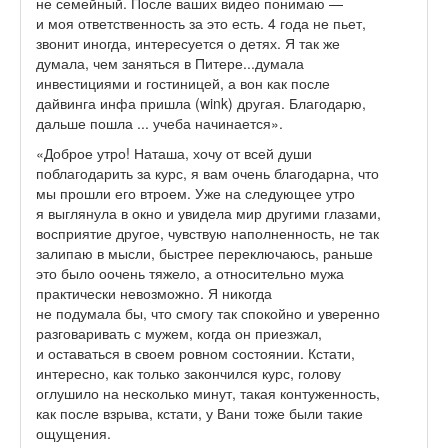
не семейный. После ваших видео понимаю —
и моя ответственность за это есть. 4 года не пьет,
звонит иногда, интересуется о детях. Я так же
думала, чем заняться в Питере...думала
инвестициями и гостиницей, а вон как после
дайвинга инфа пришла (wink) другая. Благодарю,
дальше пошла ... учеба начинается».
«Доброе утро! Наташа, хочу от всей души
поблагодарить за курс, я вам очень благодарна, что
мы прошли его втроем. Уже на следующее утро
я выглянула в окно и увидела мир другими глазами,
восприятие другое, чувствую наполненность, не так
залипаю в мысли, быстрее переключаюсь, раньше
это было оочень тяжело, а относительно мужа
практически невозможно. Я никогда
не подумала бы, что смогу так спокойно и уверенно
разговаривать с мужем, когда он приезжал,
и оставаться в своем ровном состоянии. Кстати,
интересно, как только закончился курс, голову
оглушило на несколько минут, такая контуженность,
как после взрыва, кстати, у Вани тоже были такие
ощущения.