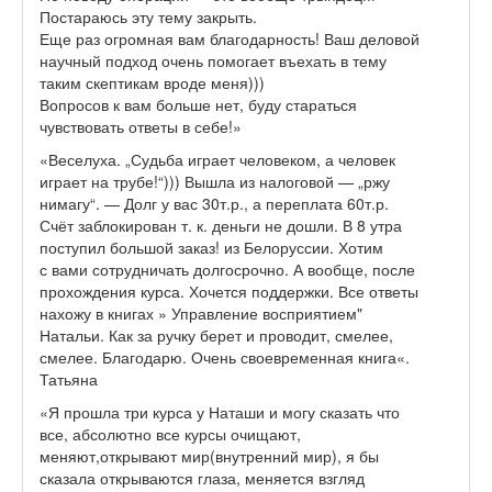
Постараюсь эту тему закрыть.
Еще раз огромная вам благодарность! Ваш деловой
научный подход очень помогает въехать в тему
таким скептикам вроде меня)))
Вопросов к вам больше нет, буду стараться
чувствовать ответы в себе!»
«Веселуха. „Судьба играет человеком, а человек
играет на трубе!“))) Вышла из налоговой — „ржу
нимагу“. — Долг у вас 30т.р., а переплата 60т.р.
Счёт заблокирован т. к. деньги не дошли. В 8 утра
поступил большой заказ! из Белоруссии. Хотим
с вами сотрудничать долгосрочно. А вообще, после
прохождения курса. Хочется поддержки. Все ответы
нахожу в книгах » Управление восприятием"
Натальи. Как за ручку берет и проводит, смелее,
смелее. Благодарю. Очень своевременная книга«.
Татьяна
«Я прошла три курса у Наташи и могу сказать что
все, абсолютно все курсы очищают,
меняют,открывают мир(внутренний мир), я бы
сказала открываются глаза, меняется взгляд