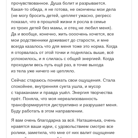
прочувствованное. Душа болит и разрывается.
Какая-то обида, я не готова, не окончены мои дела
(не могу бросить детей, цепляет ужасно, регресс
показал, что в прошлой жизни я росла в семье
из троих детей без мамы, и отец не любил меня).
Да и вообще, конечно, жить оооочень хочется, все
мои родственники доживают до старости, и мне
всегда казалось что для меня тоже это норма. Когда
я оторвалась от этой точки и поднялась выше, всё
успокоилось, и я слилась с общей энергией. Когда
проходили весь путь ещё раз, в точке выхода
из тела уже ничего не цепляло.
Сейчас стараюсь понимать свои ощущения. Стала
спокойнее, внутренняя суета ушла, и мусор
с тараканами и правда ушёл. Энергия творчества
прёт. Поняла, что моя нереализованность
трансформируется диструктивно и разрушает меня.
Буду работать в этом направлении.
Я вам очень благодарна за всё. Наташенька, очень
нравятся ваши идеи, с удовольствием смотрю все
ролики, заметила, что мне от них валит ощущение