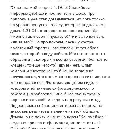
"Ответ на мой вопрос: 1.19.12 Спасибо за
информацию! Если честно, то я в шоке. Про
природу я уже стал догадываться, но пока только
на уровне прогулок по лесу, который недалеко от
дома. 1.21.34 - стопроцентное попадание! Да,
именно так я себя и чувствую: "или за то взяться,
или за это?" Но про походы, песни у костра,
палаточный городок - это совсем не тот образ
жизни, который я веду сейчас. Мало того - это тот
образ жизни, который я всегда отвергал (боялся то
клещей, то еще чего-то), друзей нет. Опыт
компании у костра как-то был, но тогда я не
почувствовал, что это именно предназначение, хотя
мне понравилось. Фотографию (в том виде, в
котором я ей занимался (коммерческую, по
заказам)), я забросил - мне было очень трудно
пересиливать себя и сидеть над ретушью и т.д.
Видеосъемка сейчас мне интересна, но пока не
знаю, как реализовать знания из этой области.
Думаю, а не пойти ли мне на курсы "Клипмейкер" -
недавно пришла информация, может это знак?
Спасибо Андрею и Наталье за информацию! "