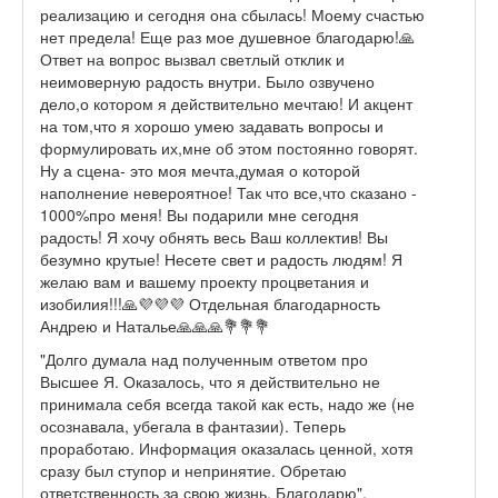
реализацию и сегодня она сбылась! Моему счастью
нет предела! Еще раз мое душевное благодарю!🙏
Ответ на вопрос вызвал светлый отклик и
неимоверную радость внутри. Было озвучено
дело,о котором я действительно мечтаю! И акцент
на том,что я хорошо умею задавать вопросы и
формулировать их,мне об этом постоянно говорят.
Ну а сцена- это моя мечта,думая о которой
наполнение невероятное! Так что все,что сказано -
1000%про меня! Вы подарили мне сегодня
радость! Я хочу обнять весь Ваш коллектив! Вы
безумно крутые! Несете свет и радость людям! Я
желаю вам и вашему проекту процветания и
изобилия!!!🙏💜💜💜 Отдельная благодарность
Андрею и Наталье🙏🙏🙏💐💐💐
"Долго думала над полученным ответом про
Высшее Я. Оказалось, что я действительно не
принимала себя всегда такой как есть, надо же (не
осознавала, убегала в фантазии). Теперь
проработаю. Информация оказалась ценной, хотя
сразу был ступор и непринятие. Обретаю
ответственность за свою жизнь. Благодарю".