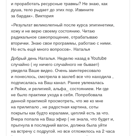
и проработать ресурсные травмы? Не знаю, как
душа, тело рыдает до этих пор. Извините
за бардак». Виктория
«Результат великолепный после курса эпигинетики,
хожу и не верю своему состоянию. Читаю
радикальное самопрощение, отрабатываю
вторички. Знаю свои программы, работаю с ними.
Но есть ещё много вопросов». Наталья
Добрый день Наталья. Неделю назад в Youtube
случайно ( ну ничего случайного не бывает)
увидела Ваше видео. Очень заинтересовало
и понеслось, смотрела в захлеб все что находила ,
подписалась на Ваш канал. Ранее увлекалась
и Рейки, и религией, альфа_ состоянием. Ни где
не было практики ухода в себя. Попробовала
данной практикой просмотреть, что же ко мне
на прилипало , не радостная картина, соты
покрыты как будто коралами, цепляй есть за что.
Вчера попала на Ваш эфир ( не знала, что будет и,
прыгнула в последний вагон, должна была уйти
на встречу с подругой. но все отложилось на 2 часа