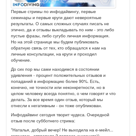
Первые стримы по инфодайвингу, первые
семинары и первые круги дают невероятные
результаты. О самых сложных случаях писать не
этично, да и отзывы выкладывать по ним - это либо
пустые фразы, либо сугубо личная информация.
Но на этой странице мы будем публиковать
обратную связь от тех, кто обращался к нам на
личные консультации, на круги и проходил
обучение.
До сих пор мы сами находимся в состоянии
удивления - процент положительных отзывов и
попаданий в информацию более 90%. Есть,
конечно, не точности или неконкретности, но в
целом человеку всегда понятно, о чем говорят и что
делать. За все время один отзыв, который мы
отнесли к негативным - он тоже опубликован.
Инфодайвинг сегодня творит чудеса. Очередной
отзыв после субботнего стрима:
"Наталья, добрый вечер! Не выходила на е-мейл...
затаилась, отправила 2 вопроса инкогнито)).