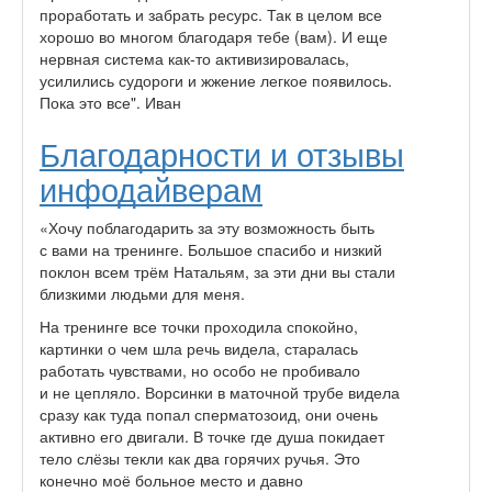
проработать и забрать ресурс. Так в целом все
хорошо во многом благодаря тебе (вам). И еще
нервная система как-то активизировалась,
усилились судороги и жжение легкое появилось.
Пока это все". Иван
Благодарности и отзывы
инфодайверам
«Хочу поблагодарить за эту возможность быть
с вами на тренинге. Большое спасибо и низкий
поклон всем трём Натальям, за эти дни вы стали
близкими людьми для меня.
На тренинге все точки проходила спокойно,
картинки о чем шла речь видела, старалась
работать чувствами, но особо не пробивало
и не цепляло. Ворсинки в маточной трубе видела
сразу как туда попал сперматозоид, они очень
активно его двигали. В точке где душа покидает
тело слёзы текли как два горячих ручья. Это
конечно моё больное место и давно