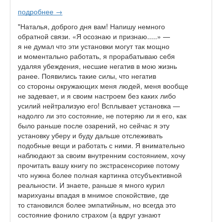
подробнее →
"Наталья, доброго дня вам! Напишу немного
обратной связи. «Я осознаю и признаю.....» —
я не думал что эти установки могут так мощно
и моментально работать, я прорабатываю себя
удаляя убеждения, несшие негатив в мою жизнь
ранее. Появились такие силы, что негатив
со стороны окружающих меня людей, меня вообще
не задевает, и я своим настроем без каких либо
усилий нейтрализую его! Всплывает установка —
надолго ли это состояние, не потеряю ли я его, как
было раньше после озарений, но сейчас я эту
установку уберу и буду дальше отслеживать
подобные вещи и работать с ними. Я внимательно
наблюдают за своим внутренним состоянием, хочу
прочитать вашу книгу по экстрасенсорике потому
что нужна более полная картинка отсубъективной
реальности. И знаете, раньше я много курил
марихуаны впадая в мнимое спокойствие, где
то становился более эмпатийным, но всегда это
состояние фонило страхом (а вдруг узнают