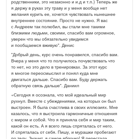
родственники, это незаконно и и.д и т.п.) Теперь же
я держу в руках эту траву и у меня вообще нет
желания курить ее, хочется чувствовать нынешнее
внутреннее состояние. Просто не нужно. Я вас
с Андреем так полюбил, вы стали мне такими
близкими людьми, своими, спасибо вам огромное,
уверен что мы обязательно увидимся
и пообщаемся вживую". Денис
"Добрый день, курс очень понравился, спасибо вам.
Вчера у меня что то получилось почувствовать что
то нет, но это дело в тренировках. За этот курс
я многое переосмыслил и понял куда мне
двигаться дальше. Спасибо вам. Буду держать
обратную связь дальше". Даниил
«Сегодня я осознала, что мой идеальный мир
рухнул. Вместе с убеждениями, на которых он был
выстроен. Я была счастлива в своих иллюзиях. Мне
казалось, что я выстроила гармоничные отношения
с миром и собой. Что я приняла себя и мир таким,
какой он есть. А я всего лишь спряталась от него.
И спряталась от себя. Пишу, и мурашки пробегают
по телу. Значит, в самое яблочко! Я перестала