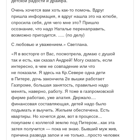
детской радости и драйфа.
Очень хочется вам хоть как-то помочь. Вдруг
пришла информация, я вдруг нашла это на ютюбе,
спросила себя, для чего мне это? Пришло
осознание, что надо Наталье перенаправить,
возможно пригодится. ..... (по делу)
С любовью и уважением.» Светлана.
«Я в восторге от Вас, посмотрела, думаю с душой
так и есть, как сказал Андрей! Могу сказать, если
интересно, в чем не совпадение или что
не показали. Я здесь на Кр.Севере одна дети
в Питере, дочь закончила 2е вышки работает
Газпроме, большая занятость, правильно надо
менять, наверно, работу. Я тоже в газпромовской
фирме работаю, уже апатия. Держало....
финансовая составляющая, детей надо было
подымать и выучить. Жильем обеспечена. Есть
квартиры. Но хочется дом, вот в процессе...
покупаем с коллегой землю под Питером...как эта
затея получится — пока не знаю. Бывший муж жив,
причина развода запои и не только...просто человек