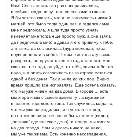
Вам! Слезы несколько раз наворачивались,
и сейчас, когда пишу тоже со слезами в глазах.
Я бы хотела сказать, что я не занимаюсь никакой
магией, это было тогда один раз, и гадалка сама
мне предложила, я шла туда просто узнать
изменяет мне тогда еще просто муж, а она взяла
да предложила мне: а давай я его привяжу к тебе,
а я взяла да согласилась (дура молодая, из-за
неуверенности в себе). Потом я хотела эту связь
разорвать, но другая такая же гадалка опять мне
сказала: не надо, он уйдет от тебя, зачем тебе это
надо, и я опять согласилась из за страха остаться
одной и без денег. Так и жила до сих пор. Видно,
время пришло все исправлять. Еще хотела сказать,
что мы уже живем на два дома. В городе ... есть
квартира и мы с сыном живем тут, а муж живет
в поселке городского типа. Так случилось когда-то,
что мы уже расходились, и я уехала в город,
но потом решили все равно быть вместе (видно,
„резинка“ сделал свое дело), и теперь мы живем
на два города. Нам и делать ничего не надо,
мы уже так живем. Есть конечно несовпадения,