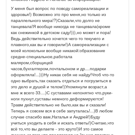
У меня был вопрос по поводу самореализации и
здоровья!) Возможно это про меня,но только из
параллельного мира!?)Сказали,что долго не
танцевала!Я вообще никогда не танцевала(кроме
как снежинкой в детском саду!))),но может и пора!
Ведь действительно хочется чего-то текучего и
плавного,как вы и говорили!)А самореализации с
моей колокольни вообще никакой:образование
средне-специальное,работала
маляром,сборщицей
часов,бухгалтером,почтальоном и др....подарки
оформляла!...)))Ну никак себя не найду!Чтоб что-то
одно выбрать,так сказать отдаться и погрузиться в
это дело и душой и телом!)Упомянули возраст,а
мне ж всего 33....)С суставами непонятно что,руки-
ноги пухнут,суставы немного деформируются!
Травм действительно не было,как вы и сказали!
Теперь я совсем вся в себе запуталась!...)В любом
случае спасибо вам,Наталья и Андрей!)Буду
учиться уходить в себя и искать ответы!)Считаю,что
всё то,что вы делаете - это круто!)И это самое
лучшее из того,что предлагают на "рынке практик и