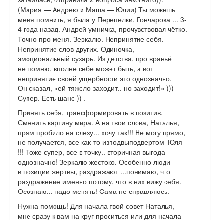
(Мария — Андрею и Маша — Юлии) Ты можешь
меня помнить, я была у Перепелки, Гончарова ... 3-
4 года назад. Андрей умничка, прочувствовал чётко.
Точно про меня. Зеркалю. Непринятие себя.
Непринятие слов других. Одиночка,
эмоциональный сухарь. Из детства, про враньё
не помню, вполне себе может быть, а вот
непринятие своей ущербности это однозначно.
Он сказал, «ей тяжело заходит.. но заходит!» )))
Супер. Есть шанс )) .
Принять себя, трансформировать в позитив.
Сменить картину мира. А на твои слова, Наталья,
прям пробило на слезу... хочу так!!! Не могу прямо,
не получается, все как-то изподвыподвертом. Юля
!!! Тоже супер, все в точку.. вторичная выгода —
однозначно! Зеркалю жестоко. Особенно люди
в позиции жертвы, раздражают ...понимаю, что
раздражение именно потому, что в них вижу себя.
Осознаю... надо менять! Сама не справляюсь.
Нужна помощь! Для начала твой совет Наталья,
мне сразу к вам на круг проситься или для начала