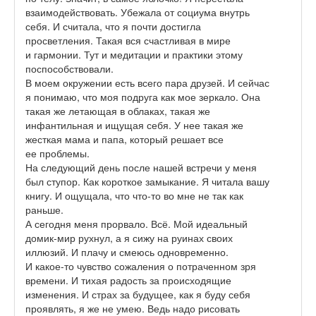
взаимодействовать. Убежала от социума внутрь
себя. И считала, что я почти достигла
просветления. Такая вся счастливая в мире
и гармонии. Тут и медитации и практики этому
поспособствовали.
В моем окружении есть всего пара друзей. И сейчас
я понимаю, что моя подруга как мое зеркало. Она
такая же летающая в облаках, такая же
инфантильная и ищущая себя. У нее такая же
жесткая мама и папа, который решает все
ее проблемы.
На следующий день после нашей встречи у меня
был ступор. Как короткое замыкание. Я читала вашу
книгу. И ощущала, что что-то во мне не так как
раньше.
А сегодня меня прорвало. Всё. Мой идеальный
домик-мир рухнул, а я сижу на руинах своих
иллюзий. И плачу и смеюсь одновременно.
И какое-то чувство сожаления о потраченном зря
времени. И тихая радость за происходящие
изменения. И страх за будущее, как я буду себя
проявлять, я же не умею. Ведь надо рисовать