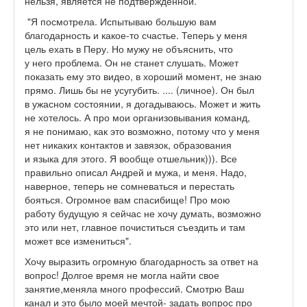
нельзя, является не подтвержденной.
"Я посмотрела. Испытываю большую вам
благодарность и какое-то счастье. Теперь у меня
цель ехать в Перу. Но мужу не объяснить, что
у него проблема. Он не станет слушать. Может
показать ему это видео, в хороший момент, не знаю
прямо. Лишь бы не усугубить. .... (личное). Он был
в ужасном состоянии, я догадываюсь. Может и жить
не хотелось. А про мои организовывания команд,
я не понимаю, как это возможно, потому что у меня
нет никаких контактов и завязок, образования
и языка для этого. Я вообще отшельник))). Все
правильно описал Андрей и мужа, и меня. Надо,
наверное, теперь не сомневаться и перестать
бояться. Огромное вам спасибище! Про мою
работу будущую я сейчас не хочу думать, возможно
это или нет, главное почиститься съездить и там
может все измениться".
Хочу выразить огромную благодарность за ответ на
вопрос! Долгое время не могла найти свое
занятие,меняла много профессий. Смотрю Ваш
канал и это было моей мечтой- задать вопрос про