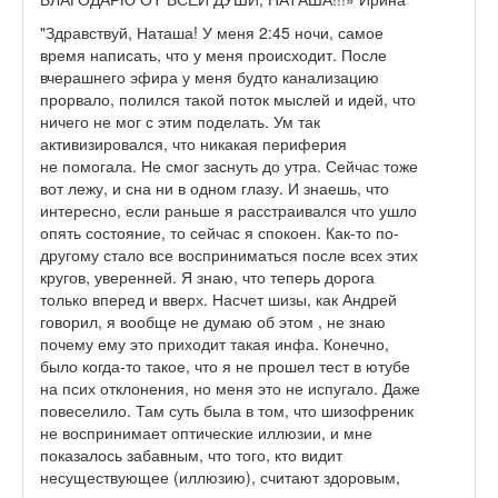
"Здравствуй, Наташа! У меня 2:45 ночи, самое
время написать, что у меня происходит. После
вчерашнего эфира у меня будто канализацию
прорвало, полился такой поток мыслей и идей, что
ничего не мог с этим поделать. Ум так
активизировался, что никакая периферия
не помогала. Не смог заснуть до утра. Сейчас тоже
вот лежу, и сна ни в одном глазу. И знаешь, что
интересно, если раньше я расстраивался что ушло
опять состояние, то сейчас я спокоен. Как-то по-
другому стало все восприниматься после всех этих
кругов, уверенней. Я знаю, что теперь дорога
только вперед и вверх. Насчет шизы, как Андрей
говорил, я вообще не думаю об этом , не знаю
почему ему это приходит такая инфа. Конечно,
было когда-то такое, что я не прошел тест в ютубе
на псих отклонения, но меня это не испугало. Даже
повеселило. Там суть была в том, что шизофреник
не воспринимает оптические иллюзии, и мне
показалось забавным, что того, кто видит
несуществующее (иллюзию), считают здоровым,