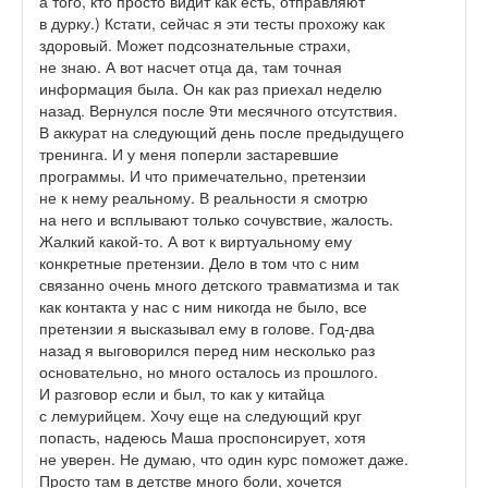
а того, кто просто видит как есть, отправляют
в дурку.) Кстати, сейчас я эти тесты прохожу как
здоровый. Может подсознательные страхи,
не знаю. А вот насчет отца да, там точная
информация была. Он как раз приехал неделю
назад. Вернулся после 9ти месячного отсутствия.
В аккурат на следующий день после предыдущего
тренинга. И у меня поперли застаревшие
программы. И что примечательно, претензии
не к нему реальному. В реальности я смотрю
на него и всплывают только сочувствие, жалость.
Жалкий какой-то. А вот к виртуальному ему
конкретные претензии. Дело в том что с ним
связанно очень много детского травматизма и так
как контакта у нас с ним никогда не было, все
претензии я высказывал ему в голове. Год-два
назад я выговорился перед ним несколько раз
основательно, но много осталось из прошлого.
И разговор если и был, то как у китайца
с лемурийцем. Хочу еще на следующий круг
попасть, надеюсь Маша проспонсирует, хотя
не уверен. Не думаю, что один курс поможет даже.
Просто там в детстве много боли, хочется