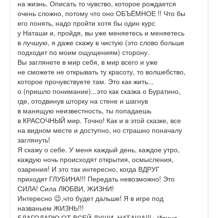
на жизнь. Описать то чувство, которое рождается
очень сложно, потому что оно ОБЪЁМНОЕ !! Что бы
его понять, надо пройти хотя бы один курс
у Наташи и, пройдя, вы уже меняетесь и меняетесь
в лучшую, я даже скажу в чистую (это слово больше
подходит по моим ощущениям) сторону.
Вы заглянете в мир себя, в мир всего и уже
не сможете не открывать ту красоту, то волшебство,
которое прочувствуете там. Это как жить...
о (пришло понимание)...это как сказка о Буратино,
где, отодвинув шторку на стене и шагнув
в манящую неизвестность, ты попадаешь
в КРАСОЧНЫЙ мир. Точно! Как и в этой сказке, все
на видном месте и доступно, но страшно поначалу
заглянуть!
Я скажу о себе. У меня каждый день, каждое утро,
каждую ночь происходят открытия, осмысления,
озарения! И это так интересно, когда ВДРУГ
приходит ГЛУБИНА!!! Передать невозможно! Это
СИЛА! Сила ЛЮБВИ, ЖИЗНИ!
Интересно 😉,что будет дальше! Я в игре под
названьем ЖИЗНЬ!!!
БЛАГОДАРЮ ОТ ВСЕЙ ДУШИ, НАТАША!!!» Ирина