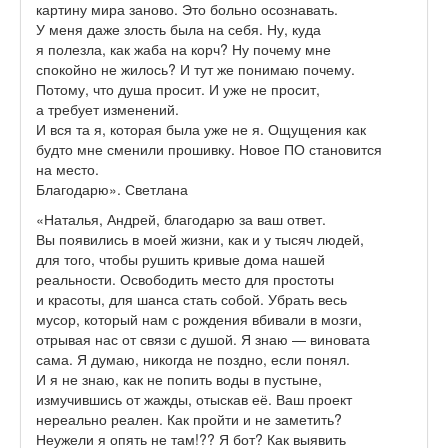
картину мира заново. Это больно осознавать.
У меня даже злость была на себя. Ну, куда
я полезла, как жаба на корч? Ну почему мне
спокойно не жилось? И тут же понимаю почему.
Потому, что душа просит. И уже не просит,
а требует изменений.
И вся та я, которая была уже не я. Ощущения как
будто мне сменили прошивку. Новое ПО становится
на место.
Благодарю». Светлана
«Наталья, Андрей, благодарю за ваш ответ.
Вы появились в моей жизни, как и у тысяч людей,
для того, чтобы рушить кривые дома нашей
реальности. Освободить место для простоты
и красоты, для шанса стать собой. Убрать весь
мусор, который нам с рождения вбивали в мозги,
отрывая нас от связи с душой. Я знаю — виновата
сама. Я думаю, никогда не поздно, если понял.
И я не знаю, как не попить воды в пустыне,
измучившись от жажды, отыскав её. Ваш проект
нереально реален. Как пройти и не заметить?
Неужели я опять не там!?? Я бот? Как выявить