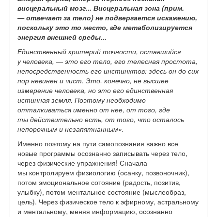
висцеральный мозг...
Висцеральная зона (прим.
— отвечает за тело) не подвергается искажению,
поскольку это то место, где метаболизируется
энергия внешней среды...
Единственный критерий точности, оставшийся
у человека, — это его тело, его телесная простота,
непосредственность его инстинктов: здесь он до сих
пор невинен и чист. Это, конечно, не высшее
измерение человека, но это его единственная
истинная земля. Поэтому необходимо
отталкиваться именно от нее, от того, где
ты действительно есть, от того, что осталось
непорочным и незапятнанным«.
Именно поэтому на пути самопознания важно все
новые программы осознанно записывать через тело,
через физические упражнения! Сначала
мы контролируем физиологию (осанку, позвоночник),
потом эмоциональное сотояние (радость, позитив,
улыбку), потом ментальное состояние (мыслеобраз,
цель). Через физическое тело к эфирному, астральному
и ментальному, меняя информацию, осознанно