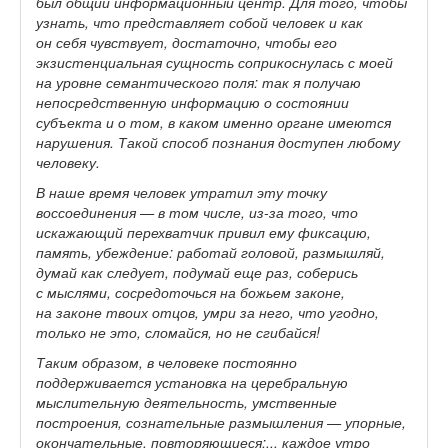
был общий информационный центр. Для того, чтобы
узнать, что представляет собой человек и как
он себя чувствует, достаточно, чтобы его
экзистенциальная сущность соприкоснулась с моей
на уровне семантического поля: так я получаю
непосредственную информацию о состоянии
субъекта и о том, в каком именно органе имеются
нарушения. Такой способ познания доступен любому
человеку.
В наше время человек утратил эту точку
воссоединения — в том числе, из-за того, что
искажающий перехватчик привил ему фиксацию,
память, убеждение: работай головой, размышляй,
думай как следует, подумай еще раз, соберись
с мыслями, сосредоточься на божьем законе,
на законе твоих отцов, умри за него, что угодно,
только не это, сломайся, но не сгибайся!
Таким образом, в человеке постоянно
поддерживается установка на церебральную
мыслительную деятельность, умственные
построения, сознательные размышления — упорные,
окончательные, повторяющиеся:... каждое утро