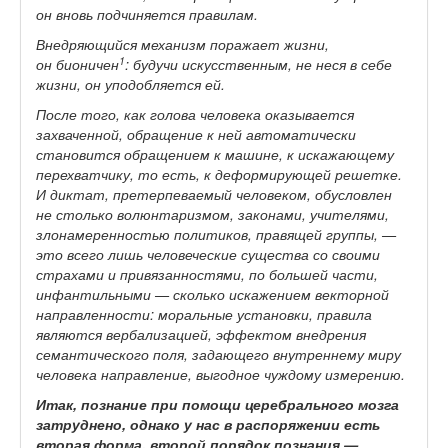
он вновь подчиняется правилам.
Внедряющийся механизм поражает жизни,
1
он бионичен
: будучи искусственным, не неся в себе
жизни, он уподобляется ей.
После того, как голова человека оказывается
захваченной, обращение к ней автоматически
становится обращением к машине, к искажающему
перехватчику, то есть, к деформирующей решетке.
И диктат, претерпеваемый человеком, обусловлен
не столько волюнтаризмом, законами, учителями,
злонамеренностью политиков, правящей группы, —
это всего лишь человеческие существа со своими
страхами и привязанностями, по большей части,
инфантильными — сколько искажением векторной
направленности: моральные установки, правила
являются вербализацией, эффектом внедрения
семантического поля, задающего внутреннему миру
человека направление, выгодное чуждому измерению.
Итак, познание при помощи церебрального мозга
затруднено, однако у нас в распоряжении есть
вторая форма, второй порядок познания —