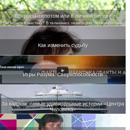
Вопросы шепотом или в личной беседе
Вы верите в мистику? В телекинез, левитацию, бесконтактный
бой? В чудеса исцеления? Я тоже не верила
Как изменить судьбу
Игры Разума. Сверхспособности
За кадром: самые удивительные истории «Центра
Человека»