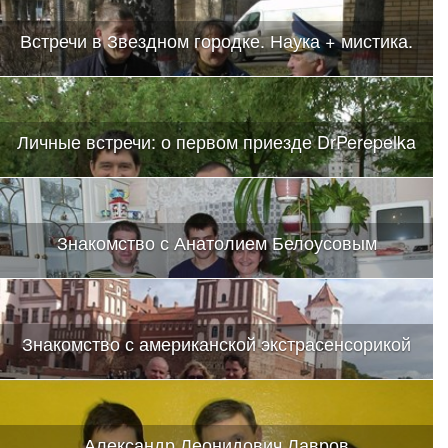
Встречи в Звездном городке. Наука + мистика.
Личные встречи: о первом приезде DrPerepelka
Знакомство с Анатолием Белоусовым
Знакомство с американской экстрасенсорикой
Александр Леонидович Лавров