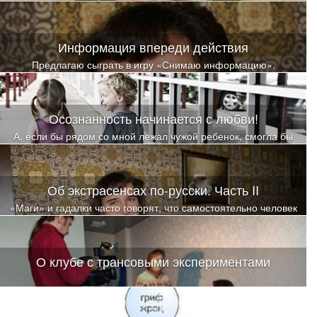
иногда психологическая составляющая становится решающей
при выборе того или иного товара
Информация впереди действия
Предлагаю сыграть в игру «Снимаю информацию».
Осознанность начинается с любви!
А, если бы рядом со мной лежал чужой ребенок, смогла бы
так? Так глубоко и искренне, от всего сердца любить?
Об экстрасенсах по-русски. Часть II
«Маги» и гадалки часто говорят, что самостоятельно человек
не может справиться с «порчами и проклятьями», а ритуалы у
обычного человека действовать не будут. Так ли это?
О клубе с трансовыми экспериментами