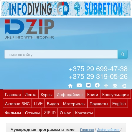
+375 29 699-47-38
+375 29 319-05-26
Главная
Лента
Курсы
Инфодайвинг
Книги
Консультации
Активно ЗИС
LIVE
Видео
Материалы
Подкасты
English
Фильмы
Отзывы
ZIP ID
О нас
Контакты
Чужеродная программа в теле
Главная
/
Инфодайвинг
/