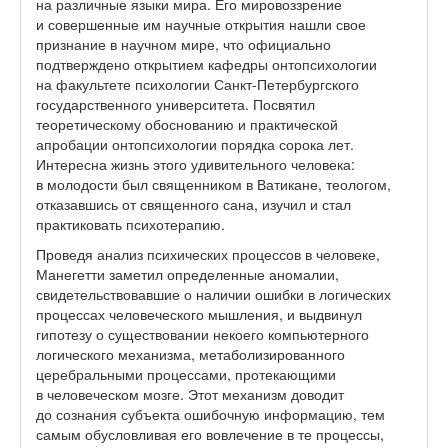
на различные языки мира. Его мировоззрение
и совершенные им научные открытия нашли свое
признание в научном мире, что официально
подтверждено открытием кафедры онтопсихологии
на факультете психологии Санкт-Петербургского
государственного университета. Посвятил
теоретическому обоснованию и практической
апробации онтопсихологии порядка сорока лет.
Интересна жизнь этого удивительного человека:
в молодости был священником в Ватикане, теологом,
отказавшись от священного сана, изучил и стал
практиковать психотерапию.
Проведя анализ психических процессов в человеке,
Манегетти заметил определенные аномалии,
свидетельствовавшие о наличии ошибки в логических
процессах человеческого мышления, и выдвинул
гипотезу о существовании некоего компьютерного
логического механизма, метаболизированного
церебральными процессами, протекающими
в человеческом мозге. Этот механизм доводит
до сознания субъекта ошибочную информацию, тем
самым обусловливая его вовлечение в те процессы,