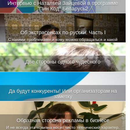
Интервью с Натальей Зайцевой в программе
"Пин Код" Беларусь2
Об экстрасенсах по-русски. Часть I
С какими проблемами и кому можно обращаться и какой
помощи ожидать?
Две стороны одного чудесного
Да будут конкуренты! Или организаторам на
заметку
В связи с чем и родилась идея поделиться опытом, чтобы была
возможность избежать «граблей» и попаданий на этапе
организации семинаров
Обратная сторона рекламы в бизнесе
И не всегда эта новизна носит чисто технический характер,