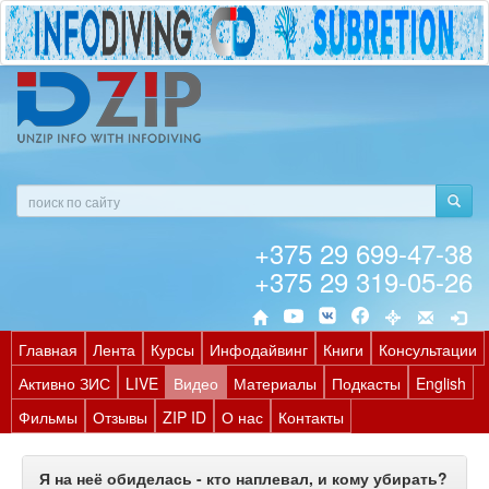
+375 29 699-47-38
+375 29 319-05-26
Главная
Лента
Курсы
Инфодайвинг
Книги
Консультации
Активно ЗИС
LIVE
Видео
Материалы
Подкасты
English
Фильмы
Отзывы
ZIP ID
О нас
Контакты
Я на неё обиделась - кто наплевал, и кому убирать?