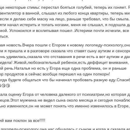
еще некоторые стимы: перестал бояться голубей, теперь их гоняет.
ентилятор в ванной, слышал из любого конца квартиры, теперь ми
 если я делаю себе маску на лицо, раньше требовал, что бы смыла.
ти начал истерить и топать ногами, меня не слышал, я подошла д
мой. Успокоился и всхлипывая пошел .Истерики почти исчезли, все
ться.
шая новость.Вчера пошли с Егором к новому логопеду-психологу,он
м я пришла и в разговоре сказала что ставят сыну аутизм и сенсор
ь удивилась,сказала что отставания в речи есть а вот аутизм и да
увидела! Живой,любознательный ребенок,есть деффицит внимания,
 речь.Наталья но есть у Егора еще одна проблема, он и раньше
ор продуктов а сейчас вообще перешел на один попкорн!
огда будете общаться что бы начинал пробовать разную еду.Спаси
😘😘
ала оценку Егора от человека далекого от психиатрии,но которая 
ецов.Этот мужчина не видел сына около месяца и сегодня понабл
льно изменился,он не может понять что именно изменилось в Егоре,
й вам поклон за все!!!!!
логопеду-психологу,она час общалась с сыном и когда я сказала е