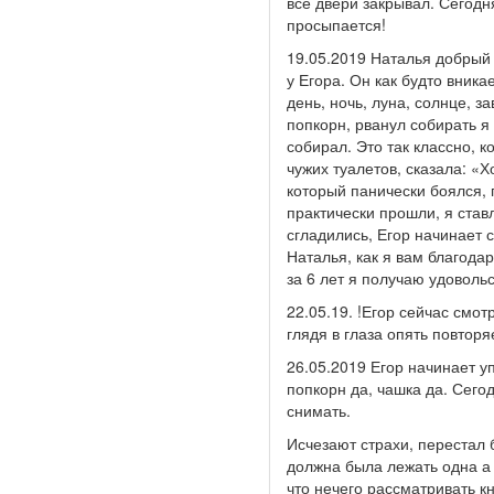
все двери закрывал. Сегодн
просыпается!
19.05.2019 Наталья добрый
у Егора. Он как будто вника
день, ночь, луна, солнце, з
попкорн, рванул собирать я
собирал. Это так классно, к
чужих туалетов, сказала: «
который панически боялся, 
практически прошли, я став
сгладились, Егор начинает с
Наталья, как я вам благода
за 6 лет я получаю удоволь
22.05.19. !Егор сейчас смо
глядя в глаза опять повтор
26.05.2019 Егор начинает уп
попкорн да, чашка да. Сег
снимать.
Исчезают страхи, перестал б
должна была лежать одна а т
что нечего рассматривать к