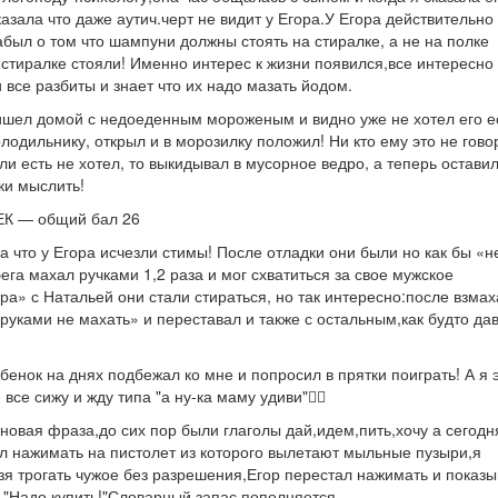
азала что даже аутич.черт не видит у Егора.У Егора действительно
абыл о том что шампуни должны стоять на стиралке, а не на полке
а стиралке стояли! Именно интерес к жизни появился,все интересно 
и все разбиты и знает что их надо мазать йодом.
ришел домой с недоеденным мороженым и видно уже не хотел его е
лодильнику, открыл и в морозилку положил! Ни кто ему это не гово
ли есть не хотел, то выкидывал в мусорное ведро, а теперь остави
ки мыслить!
ТЕК — общий бал 26
а что у Егора исчезли стимы! После отладки они были но как бы «н
га махал ручками 1,2 раза и мог схватиться за свое мужское
ра» с Натальей они стали стираться, но так интересно:после взмах
«руками не махать» и переставал и также с остальным,как будто да
бенок на днях подбежал ко мне и попросил в прятки поиграть! А я 
се сижу и жду типа "а ну-ка маму удиви"🤦‍♀
 новая фраза,до сих пор были глаголы дай,идем,пить,хочу а сегодн
л нажимать на пистолет из которого вылетают мыльные пузыри,я
зя трогать чужое без разрешения,Егор перестал нажимать и показ
 "Надо купить!"Словарный запас пополняется