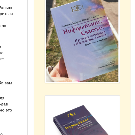
 Раньше
риться
ала
а
но-
же
бо вам
для
юдав
но это
го