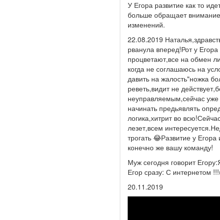
У Егора развитие как то ид
больше обращает внимание 
изменений.
22.08.2019 Наталья,здравст
рванула вперед!Рот у Егор
процветают,все на обмен ли
когда не соглашаюсь на усл
давить на жалость"ножка бо
реветь,видит не действует,
неуправляемым,сейчас уже 
начинать предьявлять опре
логика,хитрит во всю!Сейча
лезет,всем интересуется.Не
трогать 😂Развитие у Егора
конечно же вашу команду!
Муж сегодня говорит Егору:
Егор сразу: С интернетом !
20.11.2019