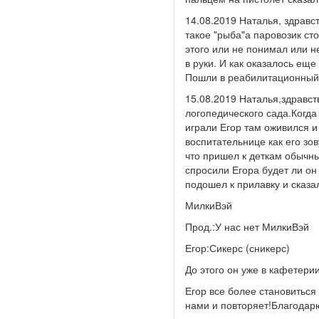
14.08.2019 Наталья, здравст
такое "рыба"а паровозик сто
этого или не понимал или не
в руки. И как оказалось еще
Пошли в реабилитационный 
15.08.2019 Наталья,здравств
логопедического сада.Когда 
играли Егор там оживился и
воспитательнице как его зо
что пришел к деткам обычн
спросили Егора будет ли он 
подошел к прилавку и сказа
МилкиВэй
Прод.:У нас нет МилкиВэй
Егор:Сикерс (сникерс)
До этого он уже в кафетери
Егор все более становиться
нами и повторяет!Благодар