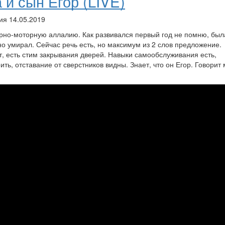
 и сын Егор (LIVE)
ия 14.05.2019
орно-моторную аллалию. Как развивался первый год не помню, был
о умирал. Сейчас речь есть, но максимум из 2 слов предложение.
т, есть стим закрывания дверей. Навыки самообслуживания есть,
ть, отставание от сверстников видны. Знает, что он Егор. Говорит