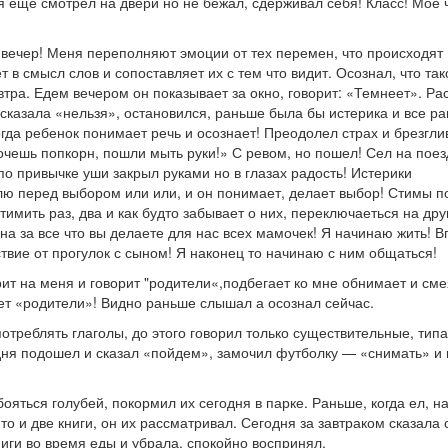
я еще смотрел на двери но не бежал, сдерживал себя! Класс! Мое 
 вечер! Меня переполняют эмоции от тех перемен, что происходят
ет в смысл слов и сопоставляет их с тем что видит. Осознал, что так
автра. Едем вечером он показывает за окно, говорит: «Темнеет». Р
 сказала «нельзя», остановился, раньше была бы истерика и все р
огда ребенок понимает речь и осознает! Преодолел страх и брезгли
Хочешь попкорн, пошли мыть руки!» С ревом, но пошел! Сел на поез
по привычке уши закрыл руками но в глазах радость! Истерики
лю перед выбором или или, и он понимает, делает выбор! Стимы п
тимить раз, два и как будто забывает о них, переключаеться на дру
рна за все что вы делаете для нас всех мамочек! Я начинаю жить! 
ствие от прогулок с сыном! Я наконец то начинаю с ним общаться!
трит на меня и говорит "родители«,подбегает ко мне обнимает и см
яет «родители»! Видно раньше слышал а осознал сейчас.
отреблять глаголы, до этого говорил только существительные, типа
одня подошел и сказал «пойдем», замочил футболку — «снимать» и
ояться голубей, покормил их сегодня в парке. Раньше, когда ел, н
о и две книги, он их рассматривал. Сегодня за завтраком сказала 
ниги во время еды и убрала, спокойно воспринял.