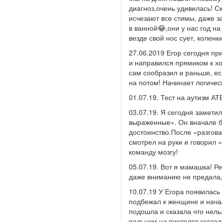
диагноз,очень удивилась! Ск
исчезают все стимы, даже з
в ванной😂,они у нас год н
везде свой нос сует, коленк
27.06.2019 Егор сегодня п
и направился прямиком к хо
сам сообразил и раньше, ес
на потом! Начинает логичес
01.07.19. Тест на аутизм А
03.07.19. Я сегодня заметил
выраженные». Он вначале бе
достоинство.После «разгова
смотрел на руки и говорил 
команду мозгу!
05.07.19. Вот я мамашка! Ре
даже вниманию не предала, в
10.07.19 У Егора появилась
подбежал к женщине и нача
подошла и сказала что нель
пальцем на пистолет сказал