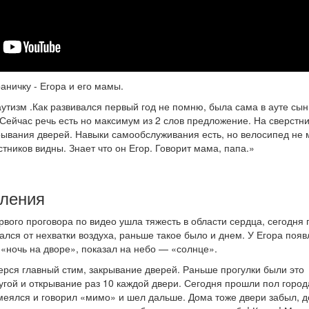
ничку - Егора и его мамы.
утизм .Как развивался первый год не помню, была сама в ауте сын
ейчас речь есть но максимум из 2 слов предложение. На сверстн
крывания дверей. Навыки самообслуживания есть, но велосипед не
стников видны. Знает что он Егор. Говорит мама, папа.»
еления
рвого проговора по видео ушла тяжесть в области сердца, сегодня
ался от нехватки воздуха, раньше такое было и днем. У Егора поя
«ночь на дворе», показал на небо — «солнце».
терся главный стим, закрывание дверей. Раньше прогулки были это
ругой и открывание раз 10 каждой двери. Сегодня прошли пол город
меялся и говорил «мимо» и шел дальше. Дома тоже двери забыл, д