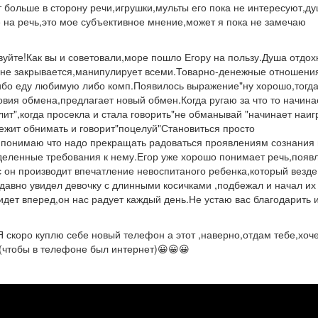
ет больше в сторону речи,игрушки,мульты его пока не интересуют,д
на речь,это мое субъективное мнение,может я пока не замечаю
вуйте!Как вы и советовали,море пошло Егору на пользу.Душа отдох
а не закрывается,манипулирует всеми.Товарно-денежные отношени
бо еду любимую либо комп.Появилось выражение"ну хорошо,тогда .
овия обмена,предлагает новый обмен.Когда ругаю за что то начина
лит",когда просекла и стала говорить"не обманывай "начинает наи
бежит обнимать и говорит"поцелуй"Становиться просто
понимаю что надо прекращать радоваться проявлениям сознания 
деленные требования к нему.Егор уже хорошо понимает речь,появ
с он производит впечатление невоспитаного ребенка,который везде
давно увидел девочку с длинными косичками ,подбежал и начал их
 идет вперед,он нас радует каждый день.Не устаю вас благодарить 
Я скоро куплю себе новый телефон а этот ,наверно,отдам тебе,хоч
!!(чтобы в телефоне был интернет)😀😀😀