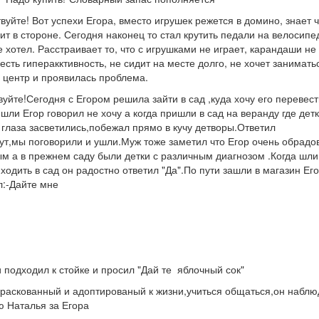
вуйте! Вот успехи Егора, вместо игрушек режется в домино, знает 
ит в стороне. Сегодня наконец то стал крутить педали на велосипе
 хотел. Расстраивает то, что с игрушками не играет, карандаши не
 есть гиперакктивность, не сидит на месте долго, не хочет занимать
центр и проявилась проблема.
уйте!Сегодня с Егором решила зайти в сад ,куда хочу его перевест
шли Егор говорил не хочу а когда пришли в сад на веранду где дет
 глаза засветились,побежал прямо в кучу детворы.Ответил
вут,мы поговорили и ушли.Муж тоже заметил что Егор очень обрадо
ым а в прежнем саду были детки с различным диагнозом .Когда шл
ходить в сад он радостно ответил "Да".По пути зашли в магазин Ег
л:-Дайте мне
и подходил к стойке и просил "Дай те яблочный сок"
 раскованный и адоптированый к жизни,учиться общаться,он наблю
ю Наталья за Егора