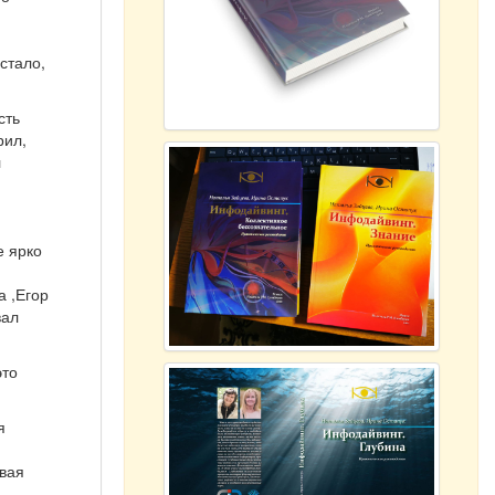
стало,
сть
рил,
л
е ярко
а ,Егор
вал
это
я
ывая