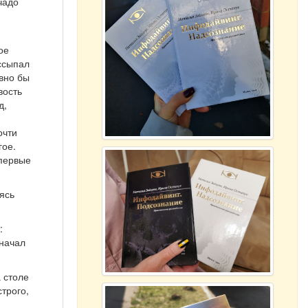
чадо
ое
ассыпал
авно бы
вость
д,
очти
гое.
Впервые
еясь
:
 начал
а столе
строго,