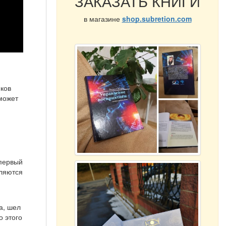
ЗАКАЗАТЬ КНИГИ
в магазине
shop.subretion.com
иков
 может
 первый
вляются
а, шел
о этого