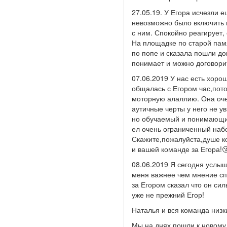
27.05.19. У Егора исчезли 
невозможно было включить в
с ним. Спокойно реагирует,
На площадке по старой памя
по попе и сказала пошли до
понимает и можно договори
07.06.2019 У нас есть хоро
общалась с Егором час,пото
моторную алаллию. Она очен
аутичные черты у него не 
но обучаемый и понимающий
ел очень ограниченный наб
Скажите,пожалуйста,душе к
и вашей команде за Егора!
08.06.2019 Я сегодня услыш
меня важнее чем мнение сп
за Егором сказал что он си
уже не прежний Егор!
Наталья и вся команда низки
Мы на днях пошли к новому 