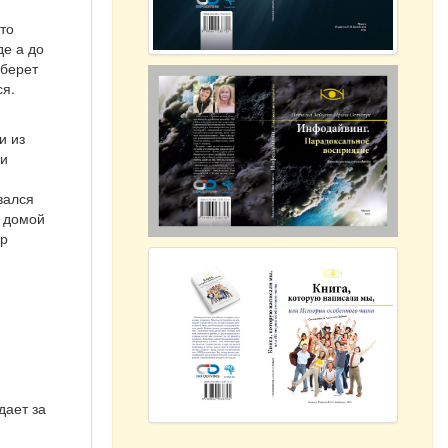
что
де а до
 берет
ся.
и из
ки
вался
и домой
ор
дает за