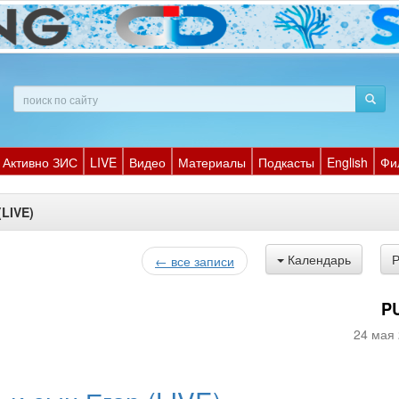
Активно ЗИС
LIVE
Видео
Материалы
Подкасты
English
Фи
(LIVE)
Календарь
← все записи
P
24 мая 