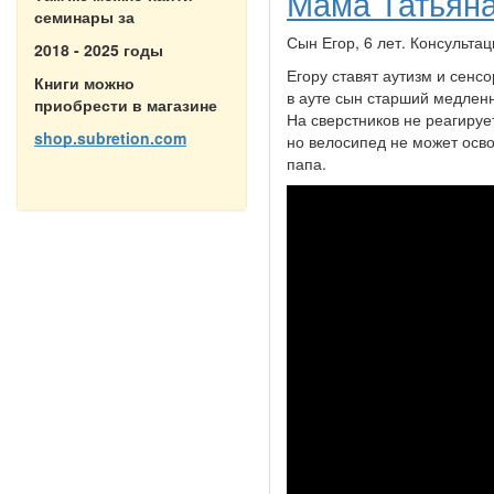
Мама Татьяна
семинары за
Сын Егор, 6 лет. Консультац
2018 - 2025 годы
Егору ставят аутизм и сенс
Книги можно
в ауте сын старший медленн
приобрести в магазине
На сверстников не реагируе
shop.subretion.com
но велосипед не может освои
папа.