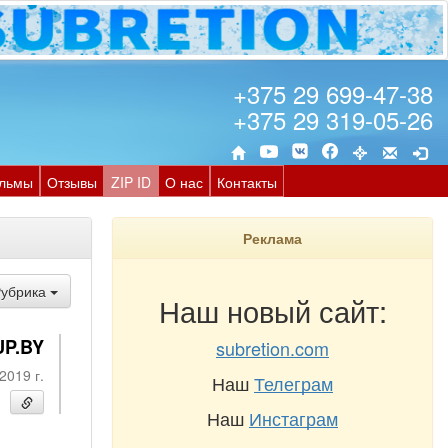
+375 29 699-47-38
+375 29 319-05-26
льмы
Отзывы
ZIP ID
О нас
Контакты
Реклама
Рубрика
Наш новый сайт:
UP.BY
subretion.com
2019 г.
Наш
Телеграм
Наш
Инстаграм