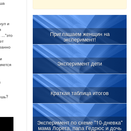
уша
нул и
я
Приглашаем женщин на
.."это
эксперимент!
ет
гранно
и
Эксперимент дети
ляется
и
Краткая таблица итогов
ешь?
Эксперимент по схеме "10-дневка"
мама Лорета, папа Гедрюс и дочь