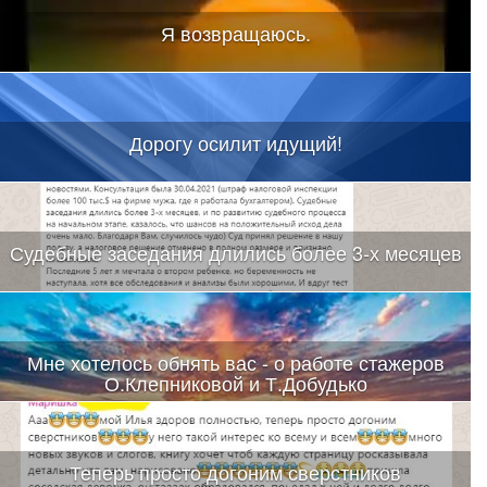
Я возвращаюсь.
Дорогу осилит идущий!
Судебные заседания длились более 3-х месяцев
Мне хотелось обнять вас - о работе стажеров
О.Клепниковой и Т.Добудько
Теперь просто догоним сверстников