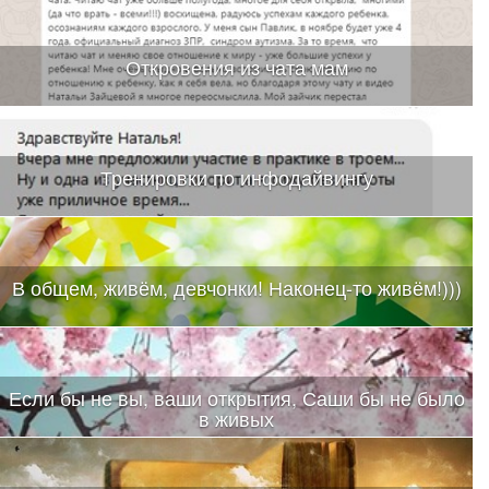
Откровения из чата мам
Тренировки по инфодайвингу
В общем, живём, девчонки! Наконец-то живём!)))
Если бы не вы, ваши открытия, Саши бы не было
в живых