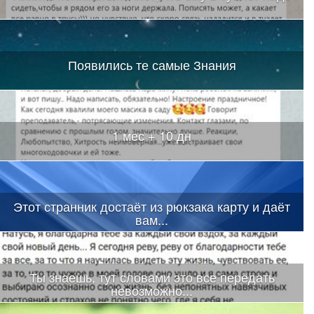
Появились те самые Знания
1 мес + 10 дн
Этот странник достаёт из рюкзака карту и даёт
вам...
Ты знаешь, тут словами это все передать
невозможно...