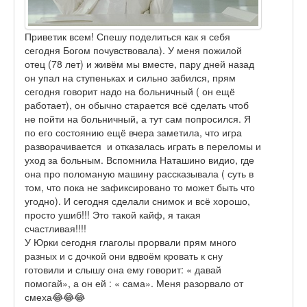
Приветик всем! Спешу поделиться как я себя
сегодня Богом почувствовала). У меня пожилой
отец (78 лет) и живём мы вместе, пару дней назад
он упал на ступеньках и сильно забился, прям
сегодня говорит надо на больничный ( он ещё
работает), он обычно старается всё сделать чтоб
не пойти на больничный, а тут сам попросился. Я
по его состоянию ещё вчера заметила, что игра
разворачивается и отказалась играть в переломы и
уход за больным. Вспомнила Наташино видио, где
она про поломаную машину рассказывала ( суть в
том, что пока не зафиксировано то может быть что
угодно). И сегодня сделали снимок и всё хорошо,
просто ушиб!!! Это такой кайф, я такая
счастливая!!!!
У Юрки сегодня глаголы прорвали прям много
разных и с дочкой они вдвоём кровать к сну
готовили и слышу она ему говорит: « давай
помогай», а он ей : « сама». Меня разорвало от
смеха😂😂😂