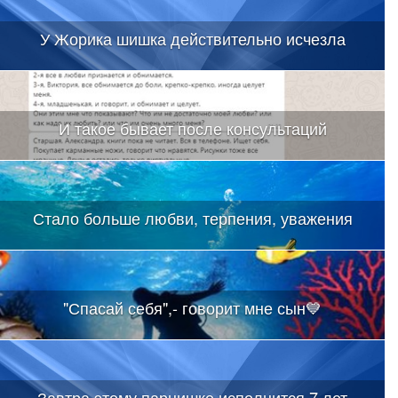
У Жорика шишка действительно исчезла
И такое бывает после консультаций
Стало больше любви, терпения, уважения
"Спасай себя",- говорит мне сын💙
Завтра этому парнишке исполнится 7 лет