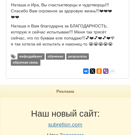
Наташа и Ира, Вы счастьетворцы и чудотворцы!!!
Спасибо Вам огромное за здоровую жизнь!!!❤️❤️❤️
❤️❤️
Наташа я Вам благодарна за БЛАГОДАРНОСТЬ,
которую я сейчас испытываю!!! Меня так трясёт
сейчас, что по буквам еле попадаю!!!💕❤️💕❤️💕❤️🌹
я так хотела её испытать и наконец-то 😭😭😭😭😭
инфодайвинг
обучение
результаты
обратная связь
Реклама
Наш новый сайт:
subretion.com
Наш
Телеграм