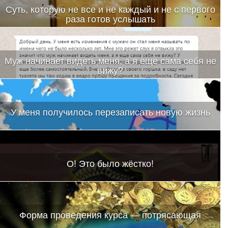
Суть, которую не все и не каждый и не с первого
раза готов услышать
Муж начинает видеть меня, а я еще сама себя не
вижу?
У меня получилось перезаписать новую жизнь
О! Это было жёстко!
Форма проведения курса — потрясающая