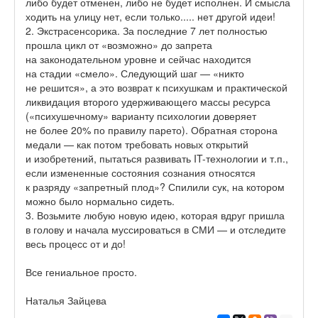
либо будет отменен, либо не будет исполнен. И смысла
ходить на улицу нет, если только..... нет другой идеи!
2. Экстрасенсорика. За последние 7 лет полностью
прошла цикл от «возможно» до запрета
на законодательном уровне и сейчас находится
на стадии «смело». Следующий шаг — «никто
не решится», а это возврат к психушкам и практической
ликвидация второго удерживающего массы ресурса
(«психушечному» варианту психологии доверяет
не более 20% по правилу парето). Обратная сторона
медали — как потом требовать новых открытий
и изобретений, пытаться развивать IT-технологии и т.п.,
если измененные состояния сознания относятся
к разряду «запретный плод»? Спилили сук, на котором
можно было нормально сидеть.
3. Возьмите любую новую идею, которая вдруг пришла
в голову и начала муссироваться в СМИ — и отследите
весь процесс от и до!
Все гениальное просто.
Наталья Зайцева