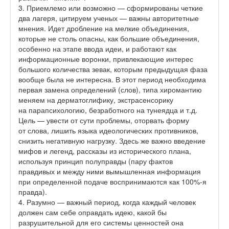
3. Приемлемо или возможно — сформированы четкие
два лагеря, цитируем ученых — важны авторитетные
мнения. Идет дробление на мелкие объединения,
которые не столь опасны, как большие объединения,
особенно на этапе ввода идеи, и работают как
информационные воронки, привлекающие интерес
большого количества зевак, которым предыдущая фаза
вообще была не интересна. В этот период необходима
первая замена определений (слов), типа хиромантию
меняем на дерматоглифику, экстрасенсорику
на парапсихологию, безработного на тунеядца и т.д.
Цель — увести от сути проблемы, оторвать форму
от слова, лишить языка идеологических противников,
снизить негативную нагрузку. Здесь же важно введение
мифов и легенд, рассказы из исторического плана,
используя принцип полуправды (пару фактов
правдивых и между ними вымышленная информация
при определенной подаче воспринимаются как 100%-я
правда).
4. Разумно — важный период, когда каждый человек
должен сам себе оправдать идею, какой бы
разрушительной для его системы ценностей она