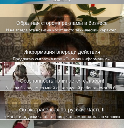
В связи с чем и родилась идея поделиться опытом, чтобы была
возможность избежать «граблей» и попаданий на этапе
организации семинаров
Обратная сторона рекламы в бизнесе
И не всегда эта новизна носит чисто технический характер,
иногда психологическая составляющая становится решающей
при выборе того или иного товара
Информация впереди действия
Предлагаю сыграть в игру «Снимаю информацию».
Осознанность начинается с любви!
А, если бы рядом со мной лежал чужой ребенок, смогла бы
так? Так глубоко и искренне, от всего сердца любить?
Об экстрасенсах по-русски. Часть II
«Маги» и гадалки часто говорят, что самостоятельно человек
не может справиться с «порчами и проклятьями», а ритуалы у
обычного человека действовать не будут. Так ли это?