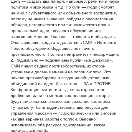
Цель — создать два лагеря, например, религия и наука,
политика и экономика и т.д. По сути — люди смотрят
на мир с субъективного или объективного восприятия,
поэтому не имеет значения, зайдем с рассмотрения
обрядов, исторического или экономического плана
предлагаемой идеи, научного обсуждения или
выражения мнения. Главное — говорить и обсуждать.
Очень здорово, когда это делается в СМИ и Интернете.
Просто обсуждение. Ведь здесь нет ничего
противозаконного. Полный нейтралитет к информации.
2. Радикально — подключаем публичные дискуссии,
СМИ пишут от двух противоборствующих сторон,
устраиваем деление мнений на хорошо-плохо. Это
начало противоборства и создания общественных
объединений на идее. Два лагеря — ЗА и ПРОТИВ.
Конфронтация, митинги и т.д. лишь отразят этап
дробления идеи на мелкие составляющие, которые
будут втискиваться в массовое сознание как норма.
Тут же могут быть задействованы два ресурса для
управления массами — психологический или силовой,
как два варианта работы с толпой. Выгодно
использовать оба ресурса одновременно, важна
раскачки «мнений».