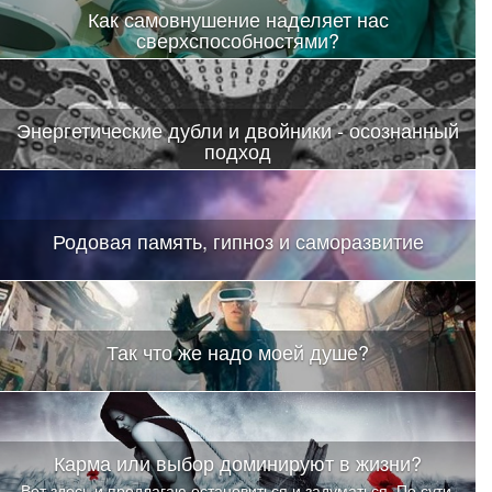
Как самовнушение наделяет нас
сверхспособностями?
Энергетические дубли и двойники - осознанный
подход
Родовая память, гипноз и саморазвитие
Так что же надо моей душе?
Карма или выбор доминируют в жизни?
Вот здесь и предлагаю остановиться и задуматься. По сути,