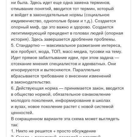
ни была. Здесь идет еще одна замена терминов,
отмывание понятий, вводится тот термин, который
и войдет в законодательные нормы (социальное
иждивенчество, однополые браки и т.д.). Создается
опорный миф, где это важно и здорово. Создается
легитимирующий прецедент в головах людей (опорная
история). Здесь завершается дробление проблемы.
5. Стандартно — максимальное разжигание интереса,
все пробуют, мода, ТОП, масс-медиа, тусовки на тему.
Идет прямое забалтывание идеи, при этом задача —
отсекание мнения специалистов и адекватных. Они
игнорируются и вытесняются. Параллельно
вбрасывается требование о внесении изменений
в законодательство.
6. Действующая норма — принимается закон, вводится
в общество нормой, обязательное ознакомление
молодого поколения, информирование в школах
и вузах, новое поколение растет с новой системой
ценностей.
В сокращенном варианте эта схема может выглядеть
так:
1. Никто не решится + просто обсуждение
2. Смело + дискутируй, разделяй и властвуй