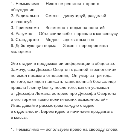
1. Немыслимо — Никто не решится + просто
обсуждение
2. Радикально — Смело + дискутируй, разделяй
и властвуй
3. Приемлемо — Возможно + подмена понятий
4. Разумно — Объяснили себе + пришли к консенсусу
5. Стандартно — Модно + адекватных вон
6. Действующая норма — Закон + перепрошивка
молодежи
Это стадии в продвижении информации в обществе.
Замечу, сам Джозеф Овертон к данной «технологии»
не имел никакого отношения,. Он умер за три года
до того, как идея написать таинственный бестселлер
пришла Гленну Бенку после того, как он услышал
от Джозефа Лемана историю про Джозефа Овертона
и его термин «окно политических возможностей»
Итак, давайте рассмотрим каждую стадию
в отдельности. Берем идею и начинаем продвигать
в массы.
1. Немыслимо — используем право на свободу слова.