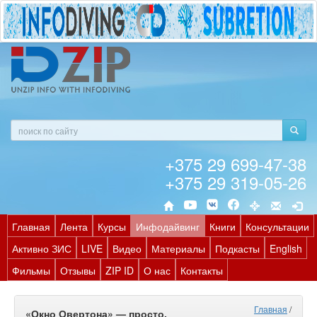
+375 29 699-47-38
+375 29 319-05-26
Главная
Лента
Курсы
Инфодайвинг
Книги
Консультации
Активно ЗИС
LIVE
Видео
Материалы
Подкасты
English
Фильмы
Отзывы
ZIP ID
О нас
Контакты
Главная
/
«Окно Овертона» — просто,