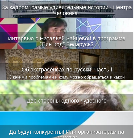
За кадром: самые удивительные истории «Центра
Человека»
Интервью с Натальей Зайцевой в программе
"Пин Код" Беларусь2
Об экстрасенсах по-русски. Часть I
С какими проблемами и кому можно обращаться и какой
помощи ожидать?
Две стороны одного чудесного
Да будут конкуренты! Или организаторам на
заметку