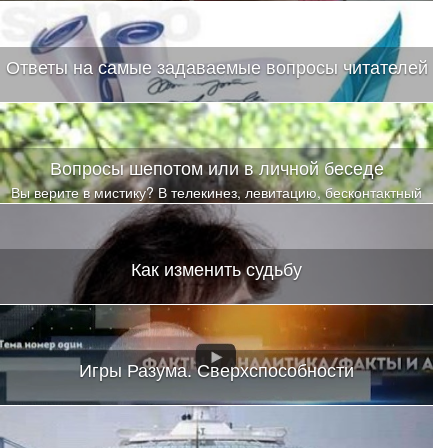
инсайты и осознавания случались еще долгое время после
обучения
Ответы на самые задаваемые вопросы читателей
Вопросы шепотом или в личной беседе
Вы верите в мистику? В телекинез, левитацию, бесконтактный
бой? В чудеса исцеления? Я тоже не верила
Как изменить судьбу
Игры Разума. Сверхспособности