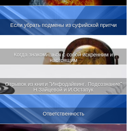
Если убрать подмены из суфийской притчи
Когда знакомишься с собой искренним и
настоящим
Отрывок из книги "Инфодайвинг. Подсознание"
Н.Зайцевой и И.Остапук
Ответственность