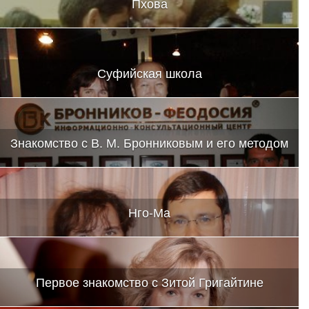
Пхова
Суфийская школа
Знакомство с В. М. Бронниковым и его методом
Нго-Ма
Первое знакомство с Зитой Григайтине