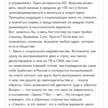
и управляемо. Одно интересное НО. Воронка может
жить своей жизнью в среднем до 100 лет и более,
трансформироваться и вылиться в новую идею.
Принципы индукции и социализации никто не отменял,
а принятые нормы и представления на каждом этапе
доминируют в неосознанном варианте.
Вот, казалось бы, и весь бестселлер на паре-тройке
страниц. Выжимка. Суть. Просто? Если вам это
показалось сложным, возьмите любую идею, которая
есть в обществе:
1. Закон о социальном иждивенчестве. Вспомните, как
сразу он воспринимался дико и глупо, как смело
дискутировали о нем на ТВ и СМИ, как стал
он возможным в вашей голове, как оправдали вы сами
себе (работает в России и пользуется поликлиникой,
не платя налоги), как круто было высказывать мнение
о нем, как дошли до законодательства и.... пошли
обратно. Окно возможностей двигается туда и обратно.
Вопрос — что пошло не так, что окно не закрепилось
в положении «Закон»? Вот — вот... Но сегодня уже
очевидно, что в обратную сторону мы пришли
к «Смело», а это значит, что в любом варианте закон