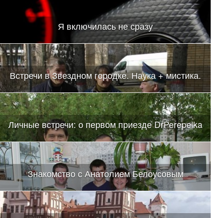
Я включилась не сразу
Встречи в Звездном городке. Наука + мистика.
Личные встречи: о первом приезде DrPerepelka
Знакомство с Анатолием Белоусовым