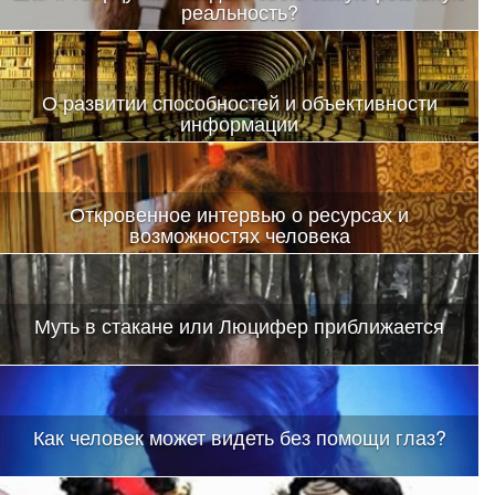
реальность?
При синхронизации работы (при выходе на одну частоту) в
области альфа-ритма и проскакивает та самая божественная
искра, которую называют озарением.
О развитии способностей и объективности
информации
Откровенное интервью о ресурсах и
возможностях человека
Когда дело касается саморазвития, духовных практик и
вопросов освоения новых психотехник, бывает сложно
разобраться
Муть в стакане или Люцифер приближается
Как человек может видеть без помощи глаз?