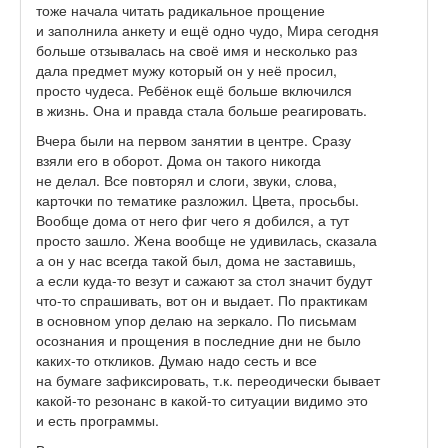
тоже начала читать радикальное прощение
и заполнила анкету и ещё одно чудо, Мира сегодня
больше отзывалась на своё имя и несколько раз
дала предмет мужу который он у неё просил,
просто чудеса. Ребёнок ещё больше включился
в жизнь. Она и правда стала больше реагировать.
Вчера были на первом занятии в центре. Сразу
взяли его в оборот. Дома он такого никогда
не делал. Все повторял и слоги, звуки, слова,
карточки по тематике разложил. Цвета, просьбы.
Вообще дома от него фиг чего я добился, а тут
просто зашло. Жена вообще не удивилась, сказала
а он у нас всегда такой был, дома не заставишь,
а если куда-то везут и сажают за стол значит будут
что-то спрашивать, вот он и выдает. По практикам
в основном упор делаю на зеркало. По письмам
осознания и прощения в последние дни не было
каких-то откликов. Думаю надо сесть и все
на бумаге зафиксировать, т.к. переодически бывает
какой-то резонанс в какой-то ситуации видимо это
и есть программы.