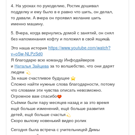
4. На уроках по рукоделию, Ростик дошивал
подделку и ему было в е равно что шить, он делал,
то давали. А вчера он проявил желание шить
именно машину.
5. Вчера, когда вернулись домой с занятий, он снял
без напоминания кофту и положил в свой ящик🙏
Это наша история
https://www.youtube.com/watch?
v=oSw-NLPzSd0
Я благодарю всю команду Инфодайверов
и
Наталья Зайцева
за то волшебство, что они дарят
людям
За наше счастливое будущее
Сложно найти нужные слова благодарности, потому
что словами эти чувства описать невозможно.
Огромное вам спасибо
Съёмки были пару месяцев назад и за это время
ещё больше изменений, ещё больше развития
детей, ещё больше счастья
Скоро выложу новенький видео ролик
Сегодня была встреча с учительницей Димы