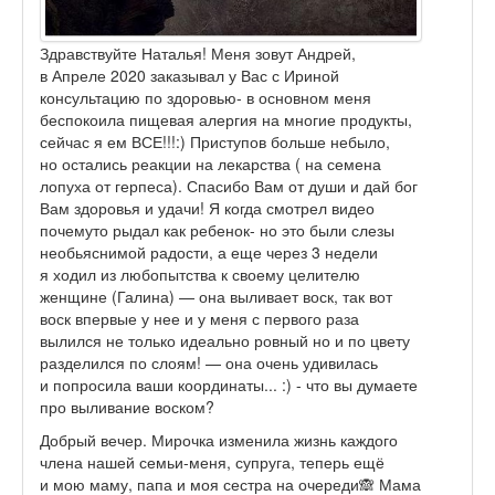
Здравствуйте Наталья! Меня зовут Андрей,
в Апреле 2020 заказывал у Вас с Ириной
консультацию по здоровью- в основном меня
беспокоила пищевая алергия на многие продукты,
сейчас я ем ВСЕ!!!:) Приступов больше небыло,
но остались реакции на лекарства ( на семена
лопуха от герпеса). Спасибо Вам от души и дай бог
Вам здоровья и удачи! Я когда смотрел видео
почемуто рыдал как ребенок- но это были слезы
необьяснимой радости, а еще через 3 недели
я ходил из любопытства к своему целителю
женщине (Галина) — она выливает воск, так вот
воск впервые у нее и у меня с первого раза
вылился не только идеально ровный но и по цвету
разделился по слоям! — она очень удивилась
и попросила ваши координаты... :) - что вы думаете
про выливание воском?
Добрый вечер. Мирочка изменила жизнь каждого
члена нашей семьи-меня, супруга, теперь ещё
и мою маму, папа и моя сестра на очереди🙈 Мама