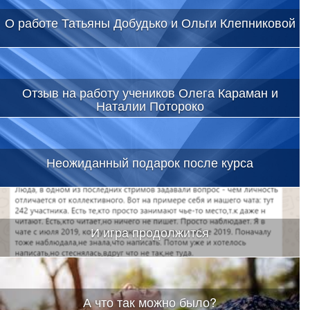
О работе Татьяны Добудько и Ольги Клепниковой
Отзыв на работу учеников Олега Караман и
Наталии Потороко
Неожиданный подарок после курса
И игра продолжится
А что так можно было?