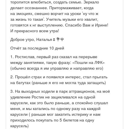
торопится влюбиться, создать семью. Зеркало
делает осознаннее. Притормаживает, когда
на эмоциях, смешно ворчит на уроки ’ну что ж
за жизнь то такая’. Учитель музыки его хвалит,
готовятся к нг выступлению. Спасибо Вам и Ирине!
И прекрасного всем утра!
Доброе утро, Наталья🌷💐🌹
Отчёт за последние 10 дней
1. Ростислав, первый раз сказал на перерыве
между занятиями, такую фразу: «Пошли на ЛФК»
(обычно всегда я им управляю и направляю его)
2. Прошёл страх и появился интерес, стал прыгать
на батутах (раньше я его не могла туда затащить)
3. На выходных ходили в парк аттракционов, на моё
удивление Ростик не зацикливался на одной
карусели, как это было раньше, а спокойно слушал
меня, и мы катались по одному разу на каждой
карусели ( раньше мог закатить истерику и нам
приходилось покупать по 5 билетов на одну
карусель)