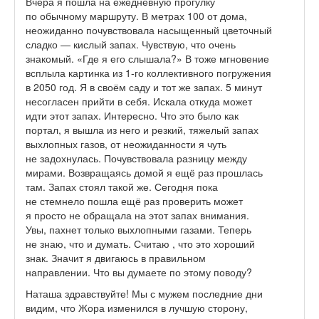
Вчера я пошла на ежедневную прогулку
по обычному маршруту. В метрах 100 от дома,
неожиданно почувствовала насыщенный цветочный
сладко — кислый запах. Чувствую, что очень
знакомый. «Где я его слышала?» В тоже мгновение
всплыла картинка из 1-го коллективного погружения
в 2050 год. Я в своём саду и тот же запах. 5 минут
несогласен прийти в себя. Искала откуда может
идти этот запах. Интересно. Что это было как
портал, я вышла из него и резкий, тяжелый запах
выхлопных газов, от неожиданности я чуть
не задохнулась. Почувствовала разницу между
мирами. Возвращаясь домой я ещё раз прошлась
там. Запах стоял такой же. Сегодня пока
не стемнело пошла ещё раз проверить может
я просто не обращала на этот запах внимания.
Увы, пахнет только выхлопными газами. Теперь
не знаю, что и думать. Считаю , что это хороший
знак. Значит я двигаюсь в правильном
направлении. Что вы думаете по этому поводу?
Наташа здравствуйте! Мы с мужем последние дни
видим, что Жора изменился в лучшую сторону,