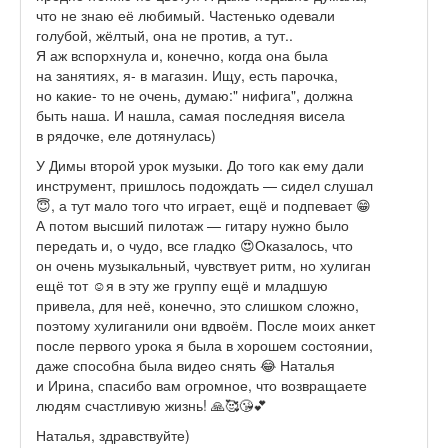
что не знаю её любимый. Частенько одевали
голубой, жёлтый, она не против, а тут..
Я аж вспорхнула и, конечно, когда она была
на занятиях, я- в магазин. Ищу, есть парочка,
но какие- то не очень, думаю:" нифига", должна
быть наша. И нашла, самая последняя висела
в рядочке, еле дотянулась)
У Димы второй урок музыки. До того как ему дали
инструмент, пришлось подождать — сидел слушал
😇, а тут мало того что играет, ещё и подпевает 😁
А потом высший пилотаж — гитару нужно было
передать и, о чудо, все гладко 😍Оказалось, что
он очень музыкальный, чувствует ритм, но хулиган
ещё тот ☺️я в эту же группу ещё и младшую
привела, для неё, конечно, это слишком сложно,
поэтому хулиганили они вдвоём. После моих анкет
после первого урока я была в хорошем состоянии,
даже способна была видео снять 😂 Наталья
и Ирина, спасибо вам огромное, что возвращаете
людям счастливую жизнь! 🙏🥰😘💕
Наталья, здравствуйте)