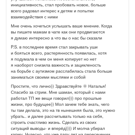
инициативность, стал пробовать новое, больше
всего радовал интерес к детям и попытки
взаимодействия с ними
Мне очень хочеться услышать ваше мнение. Когда
вы пишите мамам в чате как они продвигаются
я думаю интересно а что вы о нас бы сказали
P.S. в последнее время стал закрывать уши
и бояться всего, растерянность появилась, хотя
я подумала в чем он меня копирует но нет
я наоборот снизила важность и зацикленость
на борьбе с аутизмом расслабилась стала больше
заниматься своими мыслями и собой
Простите, что лично)) Здравствуйте 🌞 Наталья!
Спасибо за стрим. Мне шаман, который с нами
работал ТП же вещи говорил))) про прошлые
жизни, про будущее)) Мол зачем тебе знать, чего
ты там делала, это на тв нынешняя была, это нужно
убрать.. и далее рассчитывать только на себя,
строить счастливо жизнь. Сделать из своих
ситуаций выводы- и вперёд)))) И молча убирал
карму. Чудесно, что уже пару лет на пересечении