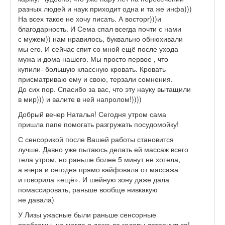
разных людей и наук приходит одна и та же инфа)))
На всех такое не хочу писать. А восторг)))и
благодарность. И Сема спал всегда почти с нами
с мужем)) нам нравилось, буквально обнюхивали
мы его. И сейчас спит со мной ещё после ухода
мужа и дома нашего. Мы просто первое , что
купили- большую классную кровать. Кровать
присматриваю ему и свою, терзали сомнения.
До сих пор. Спасибо за вас, что эту науку вытащили
в мир))) и валите в ней напролом!))))
Добрый вечер Наталья! Сегодня утром сама
пришла папе помогать разгружать посудомойку!
С сенсорикой после Вашей работы становится
лучше. Давно уже пытаюсь делать ей массаж всего
тела утром, но раньше более 5 минут не хотела,
а вчера и сегодня прямо кайфовала от массажа
и говорила «ещё». И шейную зону даже дала
помассировать, раньше вообще нивкакую
не давала)
У Лизы ужасные были раньше сенсорные
проблемы, не могла я даже до головы дотронуться!