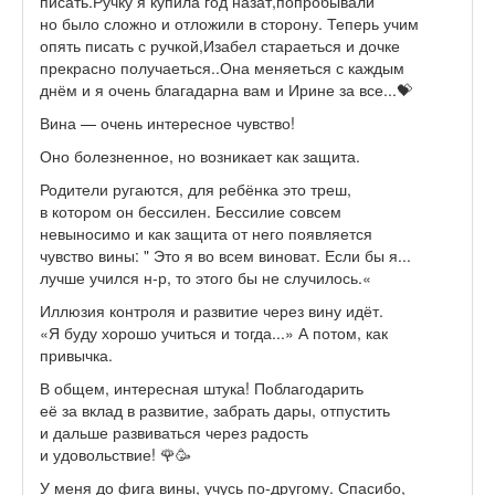
писать.Ручку я купила год назат,попробывали
но было сложно и отложили в сторону. Теперь учим
опять писать с ручкой,Изабел стараеться и дочке
прекрасно получаеться..Она меняеться с каждым
днём и я очень благадарна вам и Ирине за все...💝
Вина — очень интересное чувство!
Оно болезненное, но возникает как защита.
Родители ругаются, для ребёнка это треш,
в котором он бессилен. Бессилие совсем
невыносимо и как защита от него появляется
чувство вины: " Это я во всем виноват. Если бы я...
лучше учился н-р, то этого бы не случилось.«
Иллюзия контроля и развитие через вину идёт.
«Я буду хорошо учиться и тогда...» А потом, как
привычка.
В общем, интересная штука! Поблагодарить
её за вклад в развитие, забрать дары, отпустить
и дальше развиваться через радость
и удовольствие! 🌹🥳
У меня до фига вины, учусь по-другому. Спасибо,