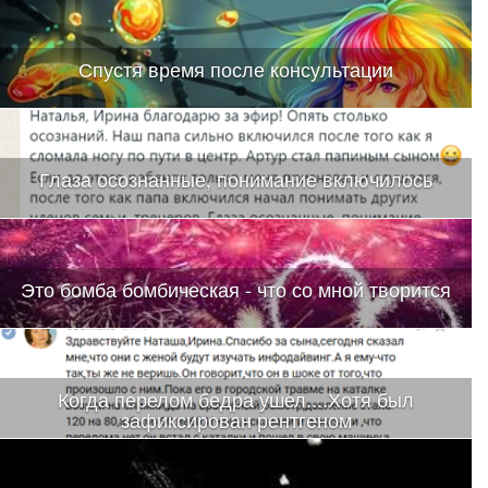
Спустя время после консультации
Глаза осознанные, понимание включилось
Это бомба бомбическая - что со мной творится
Когда перелом бедра ушел....Хотя был
зафиксирован рентгеном