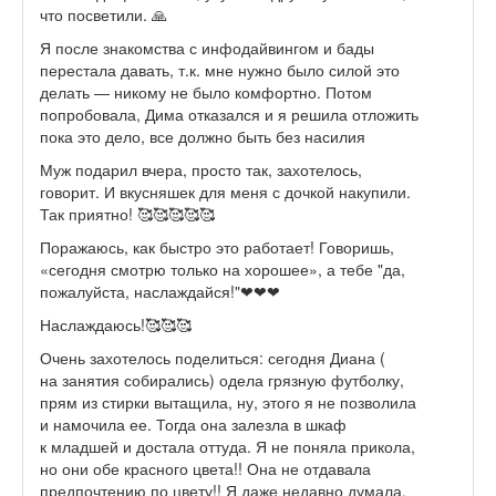
что посветили. 🙏
Я после знакомства с инфодайвингом и бады
перестала давать, т.к. мне нужно было силой это
делать — никому не было комфортно. Потом
попробовала, Дима отказался и я решила отложить
пока это дело, все должно быть без насилия
Муж подарил вчера, просто так, захотелось,
говорит. И вкусняшек для меня с дочкой накупили.
Так приятно! 🥰🥰🥰🥰🥰
Поражаюсь, как быстро это работает! Говоришь,
«сегодня смотрю только на хорошее», а тебе "да,
пожалуйста, наслаждайся!"❤❤❤
Наслаждаюсь!🥰🥰🥰
Очень захотелось поделиться: сегодня Диана (
на занятия собирались) одела грязную футболку,
прям из стирки вытащила, ну, этого я не позволила
и намочила ее. Тогда она залезла в шкаф
к младшей и достала оттуда. Я не поняла прикола,
но они обе красного цвета!! Она не отдавала
предпочтению по цвету!! Я даже недавно думала,