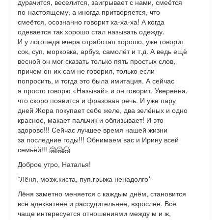
дурачится, веселится, заигрывает с нами, смеётся
по-настоящему, а иногда притворяется, что
смеётся, осознанно говорит ха-ха-ха! А когда
одевается так хорошо стал называть одежду.
И у логопеда вчера отработал хорошо, уже говорит
сок, суп, морковка, арбуз, самолёт и т.д. А ведь ещё
весной он мог сказать только пять простых слов,
причем он их сам не говорил, только если
попросить, и тогда это была имитация. А сейчас
я просто говорю «Называй» и он говорит. Уверенна,
что скоро появится и фразовая речь. И уже пару
дней Жора покупает себе желе, два зелёных и одно
красное, макает пальчик и облизывает! И это
здорово!!! Сейчас лучшее время нашей жизни
за последние годы!!! Обнимаем вас и Ирину всей
семьёй!!! 🤗🤗🤗
Доброе утро, Наталья!
*Лёня, мозж.киста, пуп.грыжа ненадолго*
Лёня заметно меняется с каждым днём, становится
всё адекватнее и рассудительнее, взрослее. Всё
чаще интересуется отношениями между м и ж,