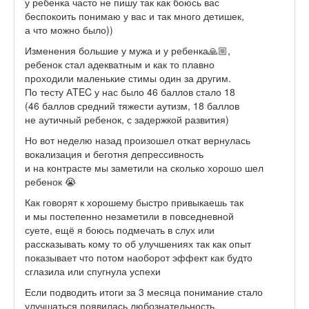
у ребенка часто не пишу так как боюсь вас
беспокоить понимаю у вас и так много детишек,
а что можно было))
Изменения большие у мужа и у ребенка🙏🏼,
ребенок стал адекватным и как то плавно
проходили маленькие стимы один за другим.
По тесту АTEC у нас было 46 баллов стало 18
(46 баллов средний тяжести аутизм, 18 баллов
не аутичный ребенок, с задержкой развития)
Но вот неделю назад произошел откат вернулась
вокализация и беготня депрессивность
и на контрасте мы заметили на сколько хорошо шел
ребенок 😭
Как говорят к хорошему быстро привыкаешь так
и мы постепенно незаметили в повседневной
суете, ещё я боюсь подмечать в слух или
рассказывать кому то об улучшениях так как опыт
показывает что потом наоборот эффект как будто
сглазила или спугнула успехи
Если подводить итоги за 3 месяца понимание стало
улучшаться появилась любознательность,