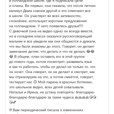
в голландской школе, где я подписала цели
и планы. Во-первых, она сказала, что после летних
каникул Дима совсем другой и это отмечают все
в школе. Он участвует во всех активностях,
спокойнее, использует короткие предложения
на голландском. У него появились друзья!!!!
С девочкой (она на видео одна) он всегда вместе,
но в соседнем классе оказался русскоговорящий
мальчик и все увидели как они общаются и думали,
что мы были знакомы до этого. Говорит, он делает
замечания детям, что делать и что не делать 😂😂
😂 В общем, план оставить его в этой группе
до нового года, потом посмотрят, развивать язык
и как-то работать, чтобы он делал не только то, что
он хочет. Она говорит, он не делает и смотрит, как
мы отреагируем на это, а потом смеётся, говорит,
тестирует нас 🙃 Мой парень в красных ботинках,
это школьное видео, всех детей охватывали.
Наталья и Ирина, не устану повторять: благодарю-
благодарю-благодарю за такие чудеса 🙏🙏🙏🙏😘😘
😘💕
Я Вам периодический писала о изменениях