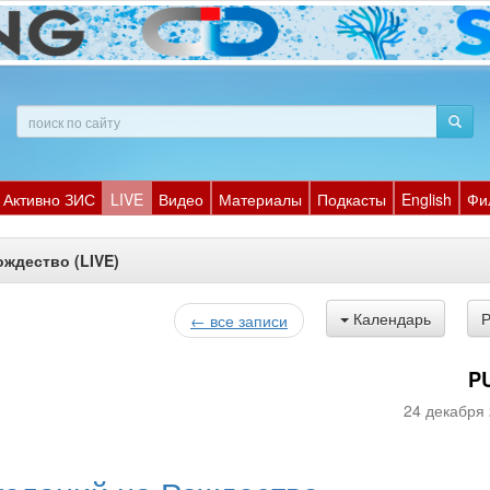
Активно ЗИС
LIVE
Видео
Материалы
Подкасты
English
Фи
ждество (LIVE)
Календарь
← все записи
P
24 декабря 