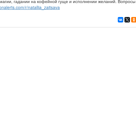
 магии, гадании на кофейной гуще и исполнении желаний. Вопрос
onalerts.com/r/natallia_zaitsava