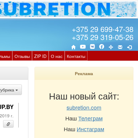
+375 29 699-47-38
+375 29 319-05-26
льмы
Отзывы
ZIP ID
О нас
Контакты
Реклама
Рубрика
Наш новый сайт:
UP.BY
subretion.com
2019 г.
Наш
Телеграм
Наш
Инстаграм