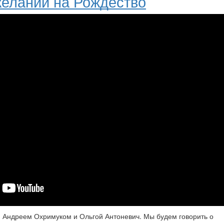
еланий на Рождество
, Андреем Охримуком и Ольгой Антоневич. Мы будем говорить о