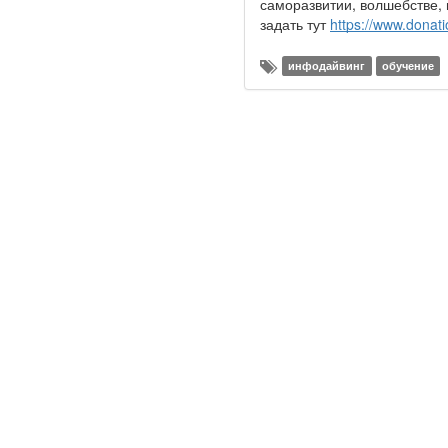
саморазвитии, волшебстве,
задать тут
https://www.donati
инфодайвинг
обучение