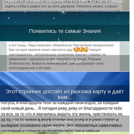
Никита понимать начнет, что ему в туалет надо
Появились те самые Знания
1 мес + 10 дн
Этот странник достаёт из рюкзака карту и даёт
вам...
Ты знаешь, тут словами это все передать
невозможно...