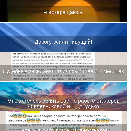
Я возвращаюсь.
Дорогу осилит идущий!
Судебные заседания длились более 3-х месяцев
Мне хотелось обнять вас - о работе стажеров
О.Клепниковой и Т.Добудько
Теперь просто догоним сверстников