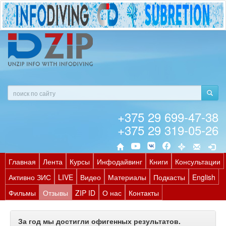
+375 29 699-47-38
+375 29 319-05-26
Главная
Лента
Курсы
Инфодайвинг
Книги
Консультации
Активно ЗИС
LIVE
Видео
Материалы
Подкасты
English
Фильмы
Отзывы
ZIP ID
О нас
Контакты
За год мы достигли офигенных результатов.