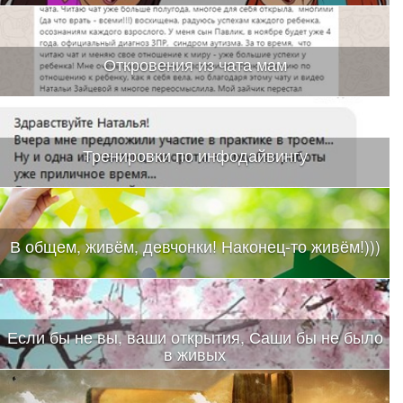
Откровения из чата мам
Тренировки по инфодайвингу
В общем, живём, девчонки! Наконец-то живём!)))
Если бы не вы, ваши открытия, Саши бы не было
в живых