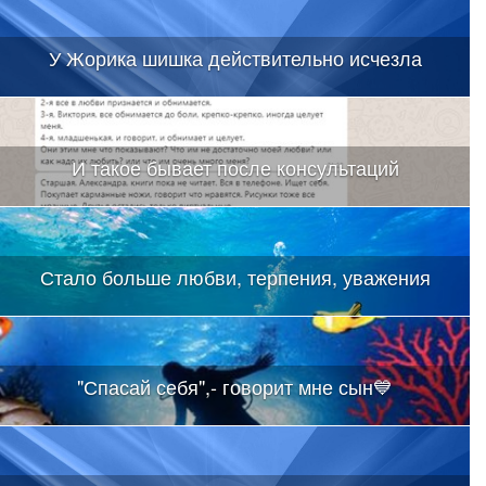
У Жорика шишка действительно исчезла
И такое бывает после консультаций
Стало больше любви, терпения, уважения
"Спасай себя",- говорит мне сын💙