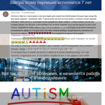
Завтра этому парнишке исполнится 7 лет
И на ютубе пишут
Илья мой говорит со мной
Вот так приходят осознания, и начинается работа
в инфодайвинге:
Как это, узнать, что твой сын аутист?