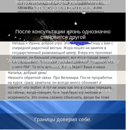
Когда перелом бедра ушел....Хотя был
зафиксирован рентгеном
После консультации жизнь однозначно
становится другой
"А кто вам поставил диагноз? Не думаю, что у
него F84"
Ребенок словно начал жить свою жизнь
Границы доверия себе.