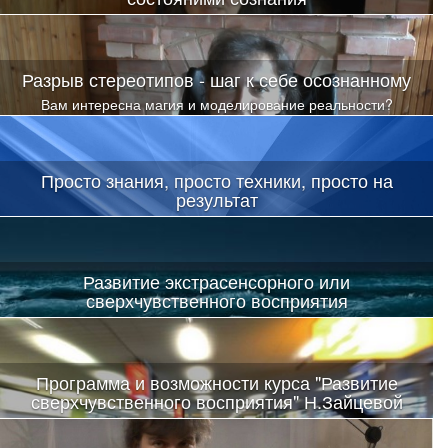
Разрыв стереотипов - шаг к себе осознанному
Вам интересна магия и моделирование реальности?
Просто знания, просто техники, просто на
результат
Развитие экстрасенсорного или
сверхчувственного восприятия
Скачать видео можно здесь
Программа и возможности курса "Развитие
сверхчувственного восприятия" Н.Зайцевой
Весь этот мир представлений просто рухнет. А после первого
погружения