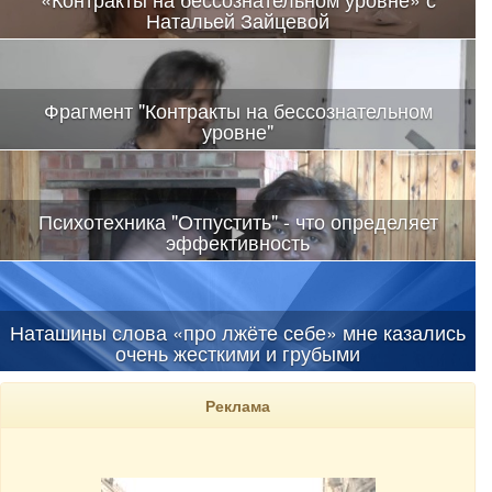
Натальей Зайцевой
Положено начало открытому вручению магических
психотехник.
Фрагмент "Контракты на бессознательном
уровне"
В полном объеме все техники влияния на разных уровнях, в
том числе и жесткого, на аудиторию выданы впервые
Психотехника "Отпустить" - что определяет
эффективность
Наташины слова «про лжёте себе» мне казались
очень жесткими и грубыми
Реклама