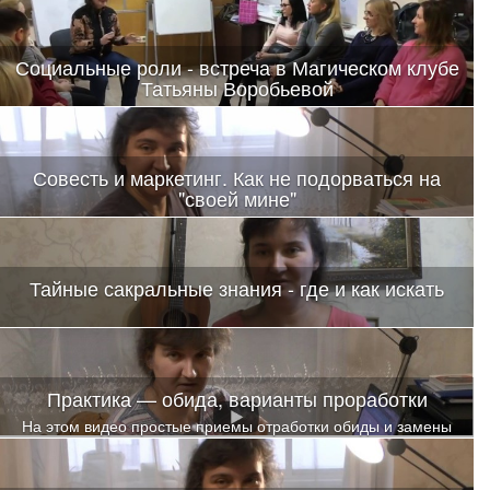
Социальные роли - встреча в Магическом клубе
Татьяны Воробьевой
Совесть и маркетинг. Как не подорваться на
"своей мине"
Тайные сакральные знания - где и как искать
Практика — обида, варианты проработки
На этом видео простые приемы отработки обиды и замены
стереотипов реагирования