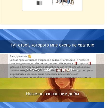
Тут ответ, которого мне очень не хватало
А мужу может полегчать....
Навеяно вчерашним днëм