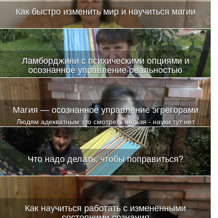
Как быстро изменить мир и научиться магии
Ламборджини с психическими опциями и
осознанное управление реальностью
Магия — осознанное управление эгрегорами
Людям адекватным это смотреть нельзя - науки тут нет
Что надо делать, чтобы поправиться?
Как научиться работать с измененными
состояними сознания