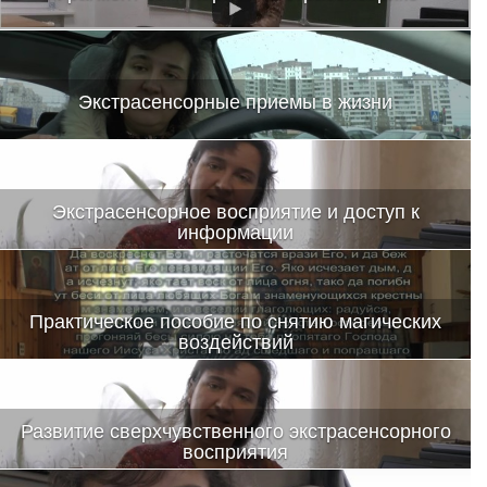
Экстрасенсорные приемы в жизни
Экстрасенсорное восприятие и доступ к
информации
Это новое видео с возможностями психики человека
Практическое пособие по снятию магических
воздействий
Инструкция — обряд
Развитие сверхчувственного экстрасенсорного
восприятия
Анонс нового-старого тренинга Натальи Зайцевой