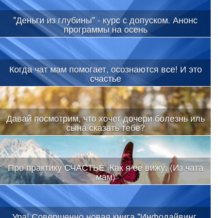
"Деньги из глубины" - курс с допуском. Анонс
программы на осень
Когда чат мам помогает, осознаются все! И это
счастье
Давай посмотрим, что хочет дочери болезнь иль
сына сказать тебе?
Про практику СЧАСТЬЕ. Как я ее вижу. (Из чата
мам)
Ура! Совершенно новая книга "Инфодайвинг.