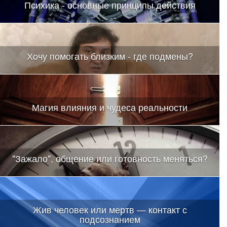
Психика - основные принципы действия
Хочу помогать близким - где подмены?
Магия влияния и чудеса реальности
"Зажало", общение или готовность меняться?
Жив человек или мертв — контакт с
подсознанием