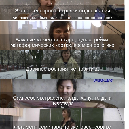
Экстрасенсорные стрелки подсознания
Биолокация: обман или что-то сверхъестественное?
Важные моменты в таро, рунах, рейки,
метаформических картах, космоэнергетике
Двойное восприятие практика
Сам себе экстрасенс: когда хочу, тогда и
чувствую
Видео с картами
Фрагмент семинара по экстрасенсорике