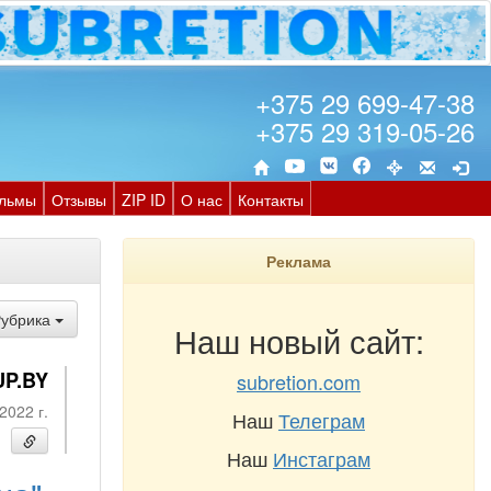
+375 29 699-47-38
+375 29 319-05-26
льмы
Отзывы
ZIP ID
О нас
Контакты
Реклама
Рубрика
Наш новый сайт:
UP.BY
subretion.com
2022 г.
Наш
Телеграм
Наш
Инстаграм