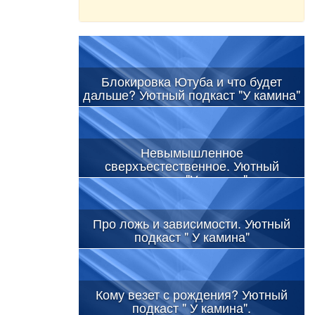
Блокировка Ютуба и что будет
дальше? Уютный подкаст "У камина"
Невымышленное
сверхъестественное. Уютный
подкаст "У камина"
Про ложь и зависимости. Уютный
подкаст " У камина"
Кому везет с рождения? Уютный
подкаст " У камина".