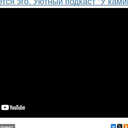
тся эго. Уютный подкаст "У ками
подкаст