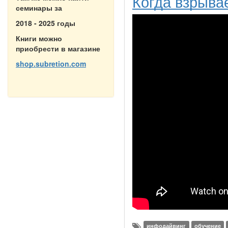
Когда взрывае
семинары за
2018 - 2025 годы
Книги можно
приобрести в магазине
shop.subretion.com
инфодайвинг
обучение