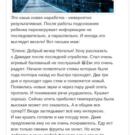
Это наша новая наработка - невероятно
результативная. После работы подсознание
ребенка перезагружает информацию не
последовательно, а параллельно. И иногда это
выглядит весело! Вот письма мам:
"Елена: Добрый вечер Наталья! Хочу рассказать
о Давидке после последней отработки. Стал очень
игривый балованый не послушный 😁👍и это очень
радует. Начали появляться стимы которые были
года полтора назад но быстро проходят. Два три
дня и проходит один стим и появляется новый.
Появились новые звуки и через пару дней опять
пропали. И понимание речи ухудшилось. Кушает
хорошо. Сейчас опять приболел температура была
высокая может это сказалось. А в общем все
супер!!! Везде заглядывает всё ему интересно.
И как кушать готовлю и как посуду мою. Даже
предложила ему но не очень понравилось. Еду ест
всю только свежие фрукты не хочет. Но если
добавлю в кашу любой фрукт то ест и сок пьёт.