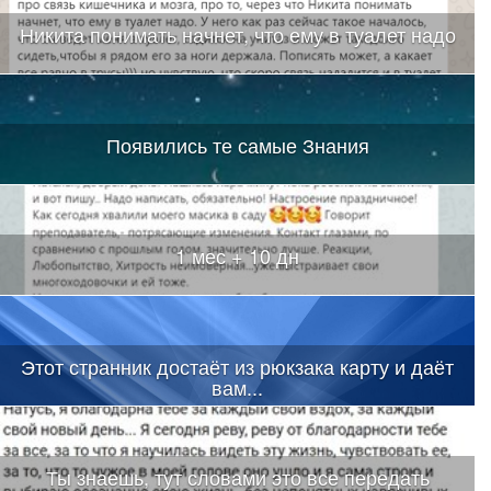
Никита понимать начнет, что ему в туалет надо
Появились те самые Знания
1 мес + 10 дн
Этот странник достаёт из рюкзака карту и даёт
вам...
Ты знаешь, тут словами это все передать