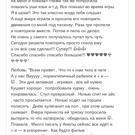
на меня и показал глазки так же попросила
показать уши язык и т.д. Все показал во время игры.
Я в шоке!! Это так классно когда тебя слышат.
А ещё вчера играли и просила его повторить
движения со мной под песенку. Раза три пропели
и повторяли вместе. Потом я пела он делал.
Не очень у самого получалось путал чуть чуть.
Сегодня решила повторить просто спела ему
а он всё сам сделал!!! Супер!!! 👍👍👍
Спасибо спасибо спасибо большое!!! 💖💖💖💖💖🌹
🌹🌹🌹🌹"
Любовь: "Всем привет . Что-то к нам тихо в чате .
А у нас Вауууу , норматипичный ребенок и + и — .
🤭 . Эти дни активная , игривая , все ей нужно .
Кушает хорошо , попробовала хурму , очень
понравилась . Стул прекрасный . Ночью спит не айс
, часто просыпается . Ночью ходит на горшок
пописять . Днём хулиганит на пол , при этом штаны
снимает . Вчера принесла ей тряпку попросила
вытереть то что натворила , обиделась на меня 🤭.
Плакала . Много писать у Анюты сейчас все идёт и
+ и — в ускорении . Как будто фильм