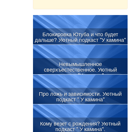
Блокировка Ютуба и что будет
дальше? Уютный подкаст "У камина"
Невымышленное
сверхъестественное. Уютный
подкаст "У камина"
Про ложь и зависимости. Уютный
подкаст " У камина"
Кому везет с рождения? Уютный
подкаст " У камина".