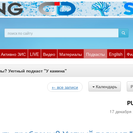
Активно ЗИС
LIVE
Видео
Материалы
Подкасты
English
Фи
мы? Уютный подкаст "У камина"
Календарь
← все записи
P
17 декабря 