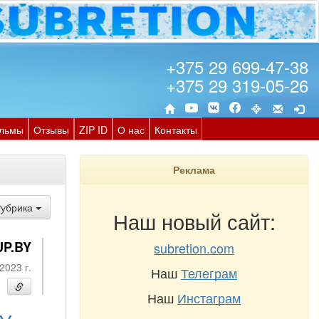
+375 29 699-47-38
+375 29 319-05-26
льмы
Отзывы
ZIP ID
О нас
Контакты
Реклама
Рубрика
Наш новый сайт:
UP.BY
subretion.com
2023 г.
Наш
Телеграм
Наш
Инстаграм