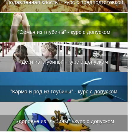
"Подавленная злость" - курс с предподготовкой
"Семья из глубины" - курс с допуском
"Дети из глубины" - курс с допуском
"Карма и род из глубины" - курс с допуском
"Здоровье из глубины" - курс с допуском