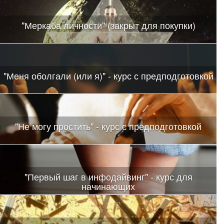
"Меркаба личности" (закрыт для покупки)
"Меня оболгали (или я)" - курс с предподготовкой
"Не могу простить" - курс с предподготовкой
"Первый шаг в инфодайвинг" - курс для
начинающих