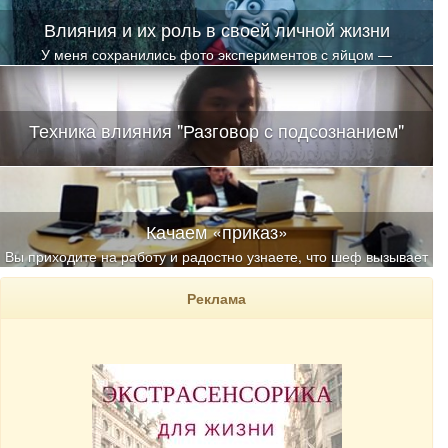
Влияния и их роль в своей личной жизни
У меня сохранились фото экспериментов с яйцом —
классическим «бабушкиным» методом снятия любых
энергоинформационных воздействий
Техника влияния "Разговор с подсознанием"
Качаем «приказ»
Вы приходите на работу и радостно узнаете, что шеф вызывает
вас на беседу
Реклама