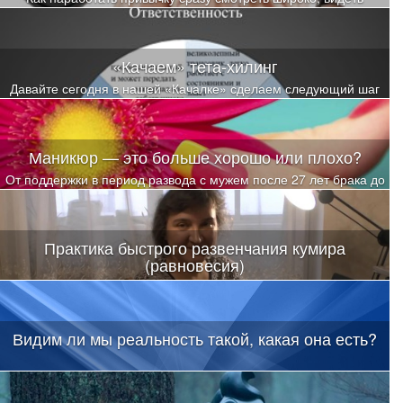
максимальное количество вариантов и выбирать из них уже
осознанно?
«Качаем» тета-хилинг
Давайте сегодня в нашей «Качалке» сделаем следующий шаг
по тренировке расширения восприятия
Маникюр — это больше хорошо или плохо?
От поддержки в период развода с мужем после 27 лет брака до
полного восстановления щитовидной железы
Практика быстрого развенчания кумира
(равновесия)
Видим ли мы реальность такой, какая она есть?