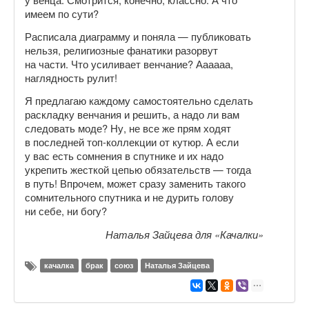
имеем по сути?
Расписала диаграмму и поняла — публиковать
нельзя, религиозные фанатики разорвут
на части. Что усиливает венчание? Аааааа,
наглядность рулит!
Я предлагаю каждому самостоятельно сделать
раскладку венчания и решить, а надо ли вам
следовать моде? Ну, не все же прям ходят
в последней топ-коллекции от кутюр. А если
у вас есть сомнения в спутнике и их надо
укрепить жесткой цепью обязательств — тогда
в путь! Впрочем, может сразу заменить такого
сомнительного спутника и не дурить голову
ни себе, ни богу?
Наталья Зайцева для «Качалки»
качалка
брак
союз
Наталья Зайцева