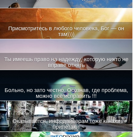
Присмотритесь в любого человека, Бог — он
там))))
Ты имеешь право на надежду, которую никто не
вправе отнять
Больно, но зато честно. Осознав, где проблема,
можно всё исправить !!!
Оказывается, инфодайверам тоже какахи
прилетают