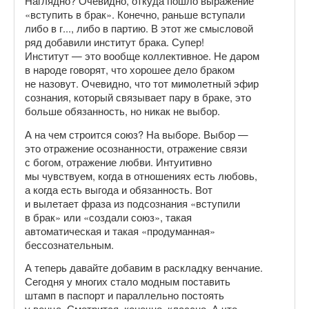
Наглядно? Очевидно, откуда пошло выражение
«вступить в брак». Конечно, раньше вступали
либо в г..., либо в партию. В этот же смысловой
ряд добавили институт брака. Супер!
Институт — это вообще коллективное. Не даром
в народе говорят, что хорошее дело браком
не назовут. Очевидно, что тот мимолетный эфир
сознания, который связывает пару в браке, это
больше обязанность, но никак не выбор.
А на чем строится союз? На выборе. Выбор —
это отражение осознанности, отражение связи
с богом, отражение любви. Интуитивно
мы чувствуем, когда в отношениях есть любовь,
а когда есть выгода и обязанность. Вот
и вылетает фраза из подсознания «вступили
в брак» или «создали союз», такая
автоматическая и такая «продуманная»
бессознательным.
А теперь давайте добавим в раскладку венчание.
Сегодня у многих стало модным поставить
штамп в паспорт и параллельно постоять
у венца. Смотрится, конечно, классно. А что