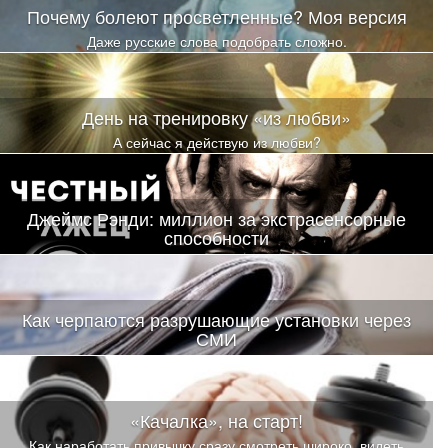
Почему болеют просветленные? Моя версия
Даже русские слова подобрать сложно.
День на тренировку «из любви»
А сейчас я действую из любви?
Джеймс Рэнди: миллион за экстрасенсорные
способности
Да-да, речь пойдет о том Джеймсе Рэнди, который обещал
выплатить миллион долларов
Как черпаются разрушающие установки через
СМИ
Пока человек дочитал статью до конца, он на уровне эмоций,
чувств и образов примерил на себя роль сперва члена семьи, в
которой есть онкопациент, а затем и самого онкобольного
«Качалка», на старт!
Как наработать привычку сразу смотреть широко, видеть