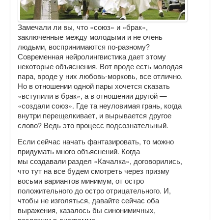
Замечали ли вы, что «союз» и «брак»,
заключенные между молодыми и не очень
людьми, воспринимаются по-разному?
Современная нейролингвистика дает этому
некоторые объяснения. Вот вроде есть молодая
пара, вроде у них любовь-морковь, все отлично.
Но в отношении одной пары хочется сказать
«вступили в брак», а в отношении другой —
«создали союз». Где та неуловимая грань, когда
внутри перещелкивает, и вырывается другое
слово? Ведь это процесс подсознательный.
Если сейчас начать фантазировать, то можно
придумать много объяснений. Когда
мы создавали раздел «Качалка», договорились,
что тут на все будем смотреть через призму
восьми вариантов минимум, от остро
положительного до остро отрицательного. И,
чтобы не изголяться, давайте сейчас оба
выражения, казалось бы синонимичных,
разложим в диаграмме.