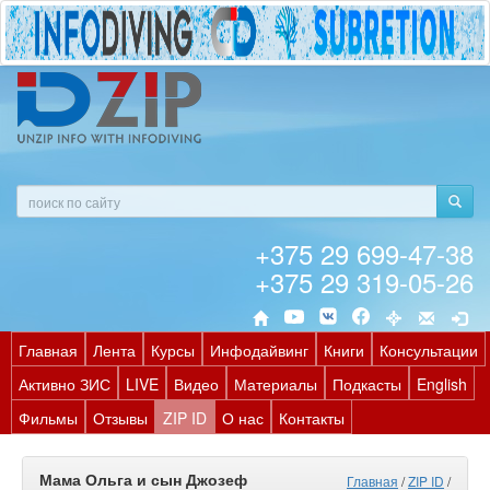
+375 29 699-47-38
+375 29 319-05-26
Главная
Лента
Курсы
Инфодайвинг
Книги
Консультации
Активно ЗИС
LIVE
Видео
Материалы
Подкасты
English
Фильмы
Отзывы
ZIP ID
О нас
Контакты
Мама Ольга и сын Джозеф
Главная
/
ZIP ID
/