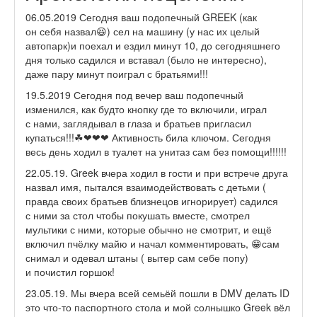
06.05.2019 Сегодня ваш подопечный GREEK (как
он себя назвал😆) сел на машину (у нас их целый
автопарк)и поехал и ездил минут 10, до сегодняшнего
дня только садился и вставал (было не интересно),
даже пару минут поиграл с братьями!!!
19.5.2019 Сегодня под вечер ваш подопечный
изменился, как будто кнопку где то включили, играл
с нами, заглядывал в глаза и братьев пригласил
купаться!!!☘❤❤❤ Активность била ключом. Сегодня
весь день ходил в туалет на унитаз сам без помощи!!!!!!
22.05.19. Greek вчера ходил в гости и при встрече друга
назвал имя, пытался взаимодействовать с детьми (
правда своих братьев близнецов игнорирует) садился
с ними за стол чтобы покушать вместе, смотрел
мультики с ними, которые обычно не смотрит, и ещё
включил пчёлку майю и начал комментировать, 😁сам
снимал и одевал штаны ( вытер сам себе попу)
и почистил горшок!
23.05.19. Мы вчера всей семьёй пошли в DMV делать ID
это что-то паспортного стола и мой солнышко Greek вёл