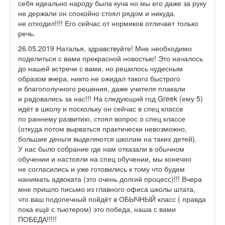
себя идеально народу была куча но мы его даже за руку
не держали он спокойно стоял рядом и никуда
не отходил!!!! Его сейчас от нормиков отличает только
речь.
26.05.2019 Наталья, здравствуйте! Мне необходимо
поделиться с вами прекрасной новостью! Это началось
до нашей встречи с вами, но решилось чудесным
образом вчера, никто не ожидал такого быстрого
и благополучного решения, даже учителя плакали
и радовались за нас!!! На следующий год Greek (ему 5)
идёт в школу и поскольку он сейчас в спец классе
по раннему развитию, стоял вопрос о спец классе
(откуда потом вырваться практически невозможно,
большие деньги выделяются школам на таких детей).
У нас было собрание где нам отказали в обычном
обучении и настояли на спец обучении, мы конечно
не согласились и уже готовились к тому что будем
нанимать адвоката (это очень долгий процесс)!!! Вчера
мне пришло письмо из главного офиса школы штата,
что ваш подопечный пойдёт в ОБЫЧНЫЙ класс ( правда
пока ещё с тьютером) это победа, наша с вами
ПОБЕДА!!!!!