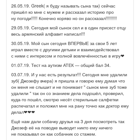
26.05.19. Greek( я буду называть сына так) сейчас
пришёл ко мне с мужем и рассказал историю про
ну погоди!!!!! Конечно коряво но он рассказал!!!!!!!!!
29.05.19. Сегодня мой сынок сел и в один присест отцу
весь армянский алфавит написал!!!
30.05.19. Мой сын сегодня ВПЕРВЫЕ за свои 5 лет
играл вместе с другими детьми и взаимодействовал
с ними с интересом и полной вовлечённостью в игру❤
01.07.19. Тест на аутизм АТЕК — общий бал 34.
03.07.19. И у нас есть результат!!! Сегодня мне удалили
зуб( Джозефу вчера) я пришла и говорю ему думая что
он меня не слышит и не понимает " сынок мне зуб тоже
удалили " так он со знанием дела подошёл, проверил,
куда-то пошёл, смотрю несёт стерильные салфетки
распечатал и положил мне на рану точно как доктор ему
делал❤❤❤
Ещё нам дали собачку друзья на 3 дня посмотреть так
Джозеф её на поводке выводит никто ему ничего
не показывал он как собачник со стажем.