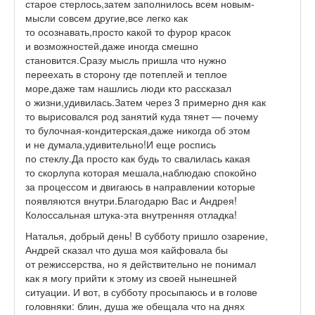
старое стерлось,затем заполнилось всем новым-
мысли совсем другие,все легко как
то осознавать,просто какой то фурор красок
и возможностей,даже иногда смешно
становится.Сразу мысль пришла что нужно
переехать в сторону где потеплей и теплое
море,даже там нашлись люди кто рассказал
о жизни,удивилась.Затем через 3 примерно дня как
то вырисовался род занятий куда тянет — почему
то булочная-кондитерская,даже никогда об этом
и не думала,удивительно!И еще роспись
по стеклу.Да просто как будь то свалилась какая
то скорлупа которая мешала,наблюдаю спокойно
за процессом и двигаюсь в направлении которые
появляются внутри.Благодарю Вас и Андрея!
Колоссальная штука-эта внутренняя отладка!
Наталья, добрый день! В субботу пришло озарение,
Андрей сказал что душа моя кайфовала бы
от режиссерства, но я действительно не понимал
как я могу прийти к этому из своей нынешней
ситуации. И вот, в субботу просыпаюсь и в голове
головняки: блин, душа же обещала что на днях