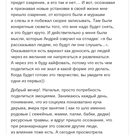
придет озарение, а его так и нет.... И вот, осознавая
и признавая новые установки в своей жизни мне
пришло озарение, от которого были и мурашки
и слезы и я побежал скорее записывать. Там были
конкретные сюжеты того, что мне надо будет снять,
и это будет круто. И действительно у меня были
мысли, которые Андрей озвучил на отладке: «я бы
рассказывал людям, но будут ли они слушать...».
Оказывается есть вариант как доносить до людей
через их желание не напрягаться и развлекаться.
А через это я буду кайфовать, потому что есть чем
поделиться но не знал в какой форме это делать.
Когда будет готово это творчество, вы увидите его
одни из первых))
Добрый вечер!. Наталья, просто потребность
поделиться эмоциями. Занимаюсь каждый день,
понимание, что из социума понахватано куча
дерьма, вчера при занятие ( как то шло именно
родовые ( семейные, мамки, папки, бабки, дедки)
ресурсные травмы, и вдруг пришло осознание, что
при реанкарнации это совсем другие люди,
из влияние тоже есть. А сегодня просмотрела