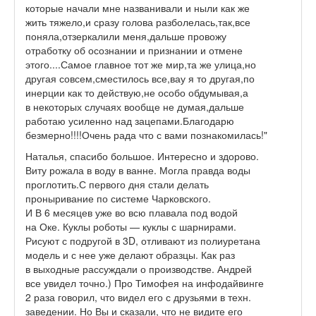
которые начали мне названивали и ныли как же
жить тяжело,и сразу голова разболелась,так,все
поняла,отзеркалили меня,дальше провожу
отработку об осознании и признании и отмене
этого....Самое главное тот же мир,та же улица,но
другая совсем,сместилось все,вау я то другая,по
инерции как то действую,не особо обдумывая,а
в некоторых случаях вообще не думая,дальше
работаю усиленно над зацепами.Благодарю
безмерно!!!!Очень рада что с вами познакомилась!"
Наталья, спасибо большое. Интересно и здорово.
Виту рожала в воду в ванне. Могла правда воды
проглотить.С первого дня стали делать
проныривание по системе Чарковского.
И В 6 месяцев уже во всю плавала под водой
на Оке. Куклы роботы — куклы с шарнирами.
Рисуют с подругой в 3D, отливают из полиуретана
модель и с нее уже делают образцы. Как раз
в выходные рассуждали о производстве. Андрей
все увидел точно.) Про Тимофея на инфодайвинге
2 раза говорил, что видел его с друзьями в техн.
заведении. Но Вы и сказали, что не видите его