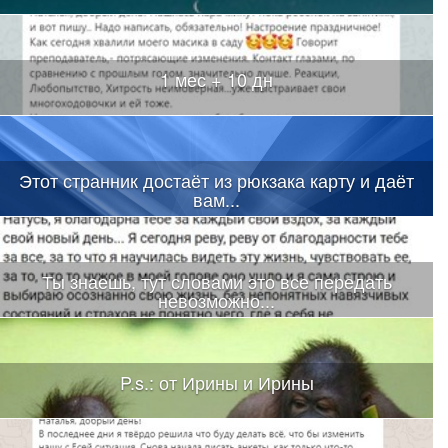
1 мес + 10 дн
Этот странник достаёт из рюкзака карту и даёт
вам...
Ты знаешь, тут словами это все передать
невозможно...
P.s.: от Ирины и Ирины