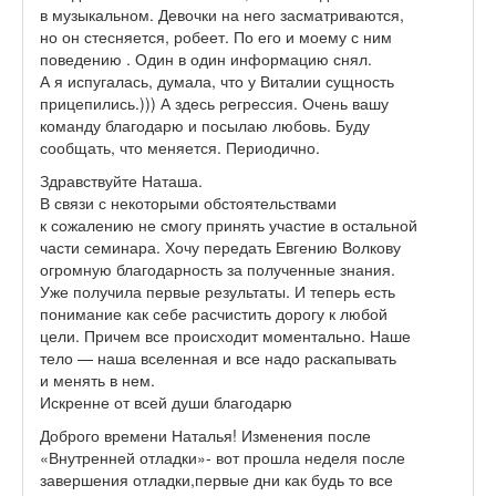
в музыкальном. Девочки на него засматриваются,
но он стесняется, робеет. По его и моему с ним
поведению . Один в один информацию снял.
А я испугалась, думала, что у Виталии сущность
прицепились.))) А здесь регрессия. Очень вашу
команду благодарю и посылаю любовь. Буду
сообщать, что меняется. Периодично.
Здравствуйте Наташа.
В связи с некоторыми обстоятельствами
к сожалению не смогу принять участие в остальной
части семинара. Хочу передать Евгению Волкову
огромную благодарность за полученные знания.
Уже получила первые результаты. И теперь есть
понимание как себе расчистить дорогу к любой
цели. Причем все происходит моментально. Наше
тело — наша вселенная и все надо раскапывать
и менять в нем.
Искренне от всей души благодарю
Доброго времени Наталья! Изменения после
«Внутренней отладки»- вот прошла неделя после
завершения отладки,первые дни как будь то все