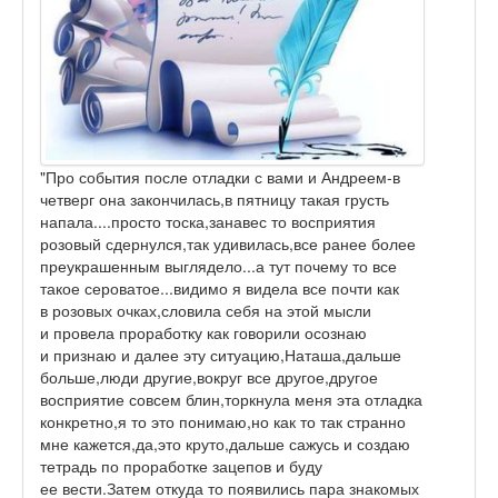
"Про события после отладки с вами и Андреем-в
четверг она закончилась,в пятницу такая грусть
напала....просто тоска,занавес то восприятия
розовый сдернулся,так удивилась,все ранее более
преукрашенным выглядело...а тут почему то все
такое сероватое...видимо я видела все почти как
в розовых очках,словила себя на этой мысли
и провела проработку как говорили осознаю
и признаю и далее эту ситуацию,Наташа,дальше
больше,люди другие,вокруг все другое,другое
восприятие совсем блин,торкнула меня эта отладка
конкретно,я то это понимаю,но как то так странно
мне кажется,да,это круто,дальше сажусь и создаю
тетрадь по проработке зацепов и буду
ее вести.Затем откуда то появились пара знакомых