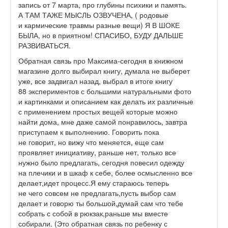
запись от 7 марта, про глубины психики и память.
А ТАМ ТАЖЕ МЫСЛЬ ОЗВУЧЕНА, ( родовые
и кармические травмы разные вещи) Я В ШОКЕ
БЫЛА, но в приятном! СПАСИБО, БУДУ ДАЛЬШЕ
РАЗВИВАТЬСЯ.
Обратная связь про Максима-сегодня в книжном
магазине долго выбирал книгу, думала не выберет
уже, все задвигал назад, выбрал в итоге книгу
88 экспериментов с большими натуральными фото
и картинками и описанием как делать их различные
с применением простых вещей которые можно
найти дома, мне даже самой понравилось, завтра
приступаем к выполнению. Говорить пока
не говорит, но вижу что меняется, еще сам
проявляет инициативу, раньше нет, только все
нужно было предлагать, сегодня повесил одежду
на плечики и в шкаф к себе, более осмысленно все
делает,идет процесс.Я ему стараюсь теперь
не чего совсем не предлагать,пусть выбор сам
делает и говорю ты большой,думай сам что тебе
собрать с собой в рюкзак,раньше мы вместе
собирали. (Это обратная связь по ребенку с