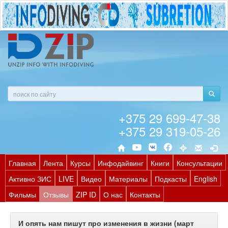
+375 29 699-47-38
+375 29 319-05-26
Главная
Лента
Курсы
Инфодайвинг
Книги
Консультации
Активно ЗИС
LIVE
Видео
Материалы
Подкасты
English
Фильмы
Отзывы
ZIP ID
О нас
Контакты
И опять нам пишут про изменения в жизни (март