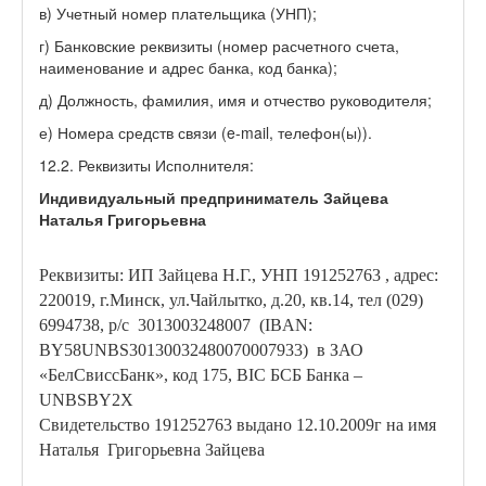
в) Учетный номер плательщика (УНП);
г) Банковские реквизиты (номер расчетного счета,
наименование и адрес банка, код банка);
д) Должность, фамилия, имя и отчество руководителя;
е) Номера средств связи (e-mail, телефон(ы)).
12.2. Реквизиты Исполнителя:
Индивидуальный предприниматель Зайцева
Наталья Григорьевна
Реквизиты: ИП Зайцева Н.Г., УНП 191252763 , адрес:
220019, г
.Минск, ул.Чайлытко, д.20, кв.14, тел (029)
6994738, р/с 3013003248007 (IBAN:
BY58UNBS30130032480070007933) в ЗАО
«БелСвиссБанк», код 175, BIC БСБ Банка –
UNBSBY2X
Свидетельство 191252763 выдано 12.10.2009г на имя
Наталья Григорьевна Зайцева