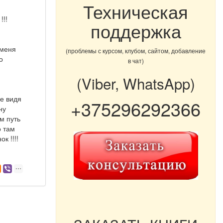
Техническая
!!!
поддержка
 меня
(проблемы с курсом, клубом, сайтом, добавление
о
в чат)
(Viber, WhatsApp)
Не видя
+375296292366
ну
м путь
о там
к !!!!