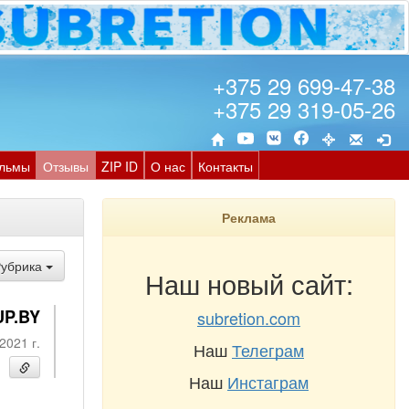
+375 29 699-47-38
+375 29 319-05-26
льмы
Отзывы
ZIP ID
О нас
Контакты
Реклама
Рубрика
Наш новый сайт:
UP.BY
subretion.com
2021 г.
Наш
Телеграм
Наш
Инстаграм