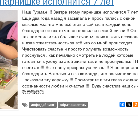
 парнишке исполнится 7 лет
Наш Гурман !!! Завтра этому парнишке исполнится 7 лет 
Ещё два года назад я засыпала и просыпалась с одной
мыслью «за что мне всё это» а сейчас я каждый день
благодарю его за то что он появился в моей жизни!!! Он
так поменял и это большое счастья начать жить осознан
и взяв ответственность за всё что со мной происходит !
Чувствовать счастье и просто получить возможность
проснуться , как печально смотреть на людей которые
готовятся к уходу из этой жизни так и не проснувшись ! 
всего это!!! Всю нашу прекрасную жизнь !!! Я не переста
благодарить Наталью и всю команду , что расчистили на
, показали эту дорожку !!! Посмотрите в эти глаза скольк
осознанности любви и счастья !!!! Будь счастлив наш сыно
🥰😍🥰😍🥰
инфодайвинг
обратная связь