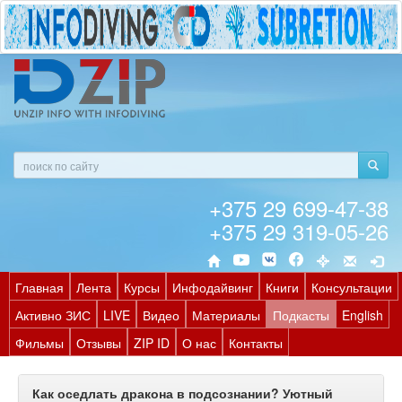
+375 29 699-47-38
+375 29 319-05-26
Главная
Лента
Курсы
Инфодайвинг
Книги
Консультации
Активно ЗИС
LIVE
Видео
Материалы
Подкасты
English
Фильмы
Отзывы
ZIP ID
О нас
Контакты
Как оседлать дракона в подсознании? Уютный