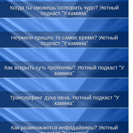
Когда ты сможешь сотворить чудо? Уютный
подкаст "У камина"
Неужели пришло то самое время? Уютный
подкаст "У камина"
Как вскрыть суть проблемы? Уютный подкаст "У
камина"
Трансерфинг духа овна. Уютный подкаст "У
камина"
Как размножаются инфодайверы? Уютный
подкаст "У камина"