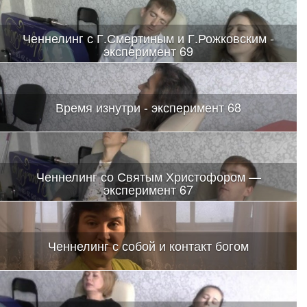
Ченнелинг с Г.Смертиным и Г.Рожковским -
эксперимент 69
Время изнутри - эксперимент 68
Ченнелинг со Святым Христофором —
эксперимент 67
Ченнелинг с собой и контакт богом