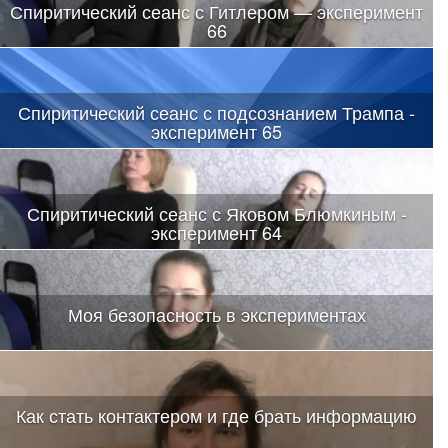
Спиритический сеанс с Гитлером — эксперимент
66
Спиритический сеанс с подсознанием Трампа -
эксперимент 65
Спиритический сеанс с Яковом Блюмкиным -
эксперимент 64
Моя безопасность в экспериментах
Как стать контактером и где брать информацию