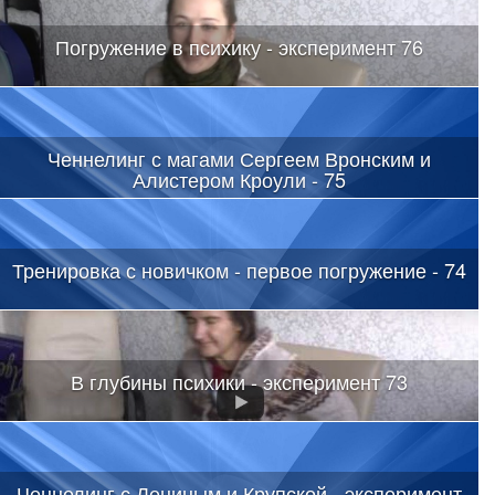
Погружение в психику - эксперимент 76
Ченнелинг с магами Сергеем Вронским и
Алистером Кроули - 75
Тренировка с новичком - первое погружение - 74
В глубины психики - эксперимент 73
Ченнелинг с Лениным и Крупской - эксперимент