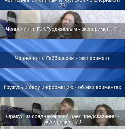
72
Ченнелинг с Г.И.Гурджиевым - эксперимент 71
Ченнелинг с Геббельсом - эксперимент
Гружусь и беру информацию - об экспериментах
Оракул из средневековья дает предсказания -
эксперимент 70