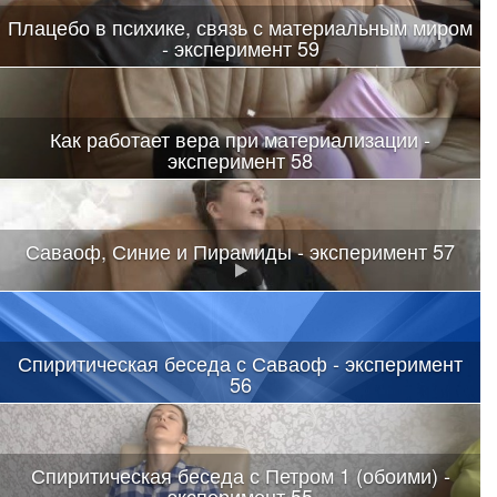
Плацебо в психике, связь с материальным миром
- эксперимент 59
Как работает вера при материализации -
эксперимент 58
Саваоф, Синие и Пирамиды - эксперимент 57
Спиритическая беседа с Саваоф - эксперимент
56
Спиритическая беседа с Петром 1 (обоими) -
эксперимент 55