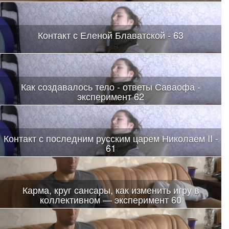
Контакт с Еленой Блаватской - 63
Как создавалось тело - ответы Саваофа -
эксперимент 62
Контакт с последним русским царем Николаем II -
61
Карма, круг сансары, как изменить игру в
коллективном — эксперимент 60