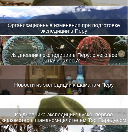
Организационные изменения при подготовке
экспедиции в Перу
Из дневника экспедиции в Перу: с чего все
начиналось?
Новости из экспедиции к шаманам Перу
Из дневника экспедиции: Куско, первое
знакомство с шаманом-целителем Тэо Паредесом