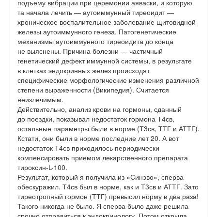
подъему вибрации при церемонии аяваски, и которую
та начала лечить — аутоиммунный тиреоидит —
хроническое воспалительное заболевание щитовидной
железы аутоиммунного генеза. Патогенетические
механизмы аутоиммунного тиреоидита до конца
не выяснены. Причина болезни — частичный
генетический дефект иммунной системы, в результате
в клетках эндокринных желез происходят
специфические морфологические изменения различной
степени выраженности (Википедия). Считается
неизлечимым.
Действительно, анализ крови на гормоны, сданный
до поездки, показывал недостаток гормона Т4св,
остальные параметры были в норме (Т3св, ТТГ и АТТГ).
Кстати, они были в норме последние лет 20. А вот
недостаток Т4св приходилось периодически
компенсировать приемом лекарственного препарата
тироксин-L-100.
Результат, который я получила из «Синэво», сперва
обескуражил. Т4св был в норме, как и Т3св и АТТГ. Зато
тиреотропный гормон (ТТГ) превысил норму в два раза!
Такого никогда не было. Я сперва было даже решила
срочно отправиться к эндокринологу. Потом открыла