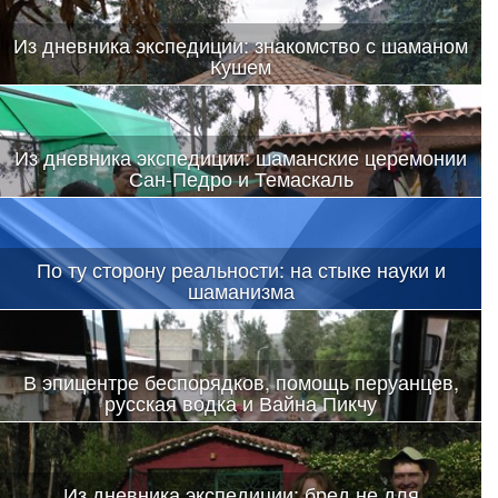
Из дневника экспедиции: знакомство с шаманом
Кушем
Из дневника экспедиции: шаманские церемонии
Сан-Педро и Темаскаль
По ту сторону реальности: на стыке науки и
шаманизма
В эпицентре беспорядков, помощь перуанцев,
русская водка и Вайна Пикчу
Из дневника экспедиции: бред не для