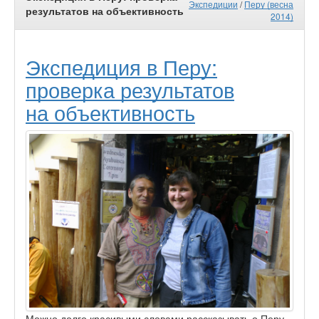
Экспедиции
/
Перу (весна
результатов на объективность
2014)
Экспедиция в Перу:
проверка результатов
на объективность
Можно долго красивыми словами рассказывать о Перу,