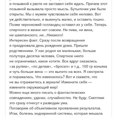
и позывной к рвоте не заставил себя ждать. Причем этот
позывной вызывала просто мысль. Бутылочки уже были
открыты. Мы с мужем чувствовали себя неловко. Вот
уж действительно, и выкинуть жалко, и оставить тошно.
Позже чернокожий голландец оставил их у себя. Теперь
спиртного в жизни нет совсем. Ни пива, ни вина,
ни шампанского, ни...Никакого!
Интересен факт. Сразу после возвращения
я праздновала день рождения дома. Пришли
родственники. У нас родня не маленькая, больше
полутора десятка человек. Спиртное никто
не ограничивал, какое хотите. Все вдруг оказались
«за рулем», «по делам», «бросил» и т.д.. 100 гр коньяка
и чуть больше вина — это выпито на всех. Я смотрела
и поражалась. Что изменилось? Вот и скажите, что
не вы отражаетесь в зеркале! Измените себя —
измените окружающий мир!
Можно еще много писать о фантастических
совпадениях, удачах, случайностях. Не буду. Скептики
это сразу отнесут к разводам ума.
Поговорим об объективном проявлении результатов.
Итак, болезнь эндокринной системы, которая мешала