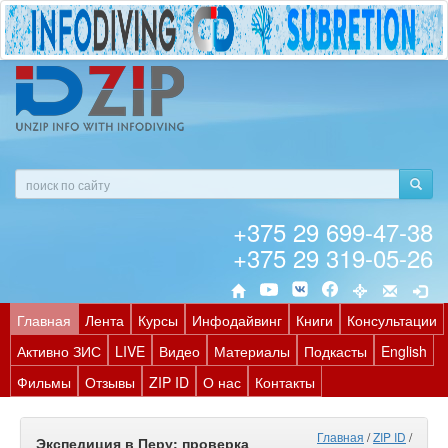
+375 29 699-47-38
+375 29 319-05-26
Главная
Лента
Курсы
Инфодайвинг
Книги
Консультации
Активно ЗИС
LIVE
Видео
Материалы
Подкасты
English
Фильмы
Отзывы
ZIP ID
О нас
Контакты
Главная
/
ZIP ID
/
Экспедиция в Перу: проверка