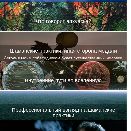
Что говорит аяхуаска?
Шаманские практики: иная сторона медали
Сегодня моим собеседником будет путешественник, человек,
ногами которого пройдены практически вся Южная и
Центральная Америка, и пр..
Внутренние пути во вселенную
Профессиональный взгляд на шаманские
практики