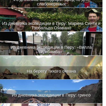
слабонервных
Из дневника экспедиции в Перу: Марина Синти и
Тэобальдо Очавано
Из дневника экспедиции в Перу: «Вилла
Урибамба»
На берегу Тихого океана
Из дневника экспедиции в Перу: гринго