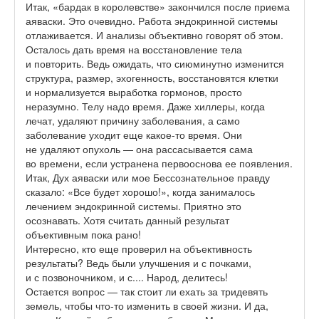
Итак, «бардак в королевстве» закончился после приема
аяваски. Это очевидно. Работа эндокринной системы
отлаживается. И анализы объективно говорят об этом.
Осталось дать время на восстановление тела
и повторить. Ведь ожидать, что сиюминутно изменится
структура, размер, эхогенность, восстановятся клетки
и нормализуется выработка гормонов, просто
неразумно. Телу надо время. Даже хиллеры, когда
лечат, удаляют причину заболевания, а само
заболевание уходит еще какое-то время. Они
не удаляют опухоль — она рассасывается сама
во времени, если устранена первооснова ее появления.
Итак, Дух аяваски или мое Бессознательное правду
сказало: «Все будет хорошо!», когда занималось
лечением эндокринной системы. Приятно это
осознавать. Хотя считать данный результат
объективным пока рано!
Интересно, кто еще проверил на объективность
результаты? Ведь были улучшения и с почками,
и с позвоночником, и с.... Народ, делитесь!
Остается вопрос — так стоит ли ехать за тридевять
земель, чтобы что-то изменить в своей жизни. И да,