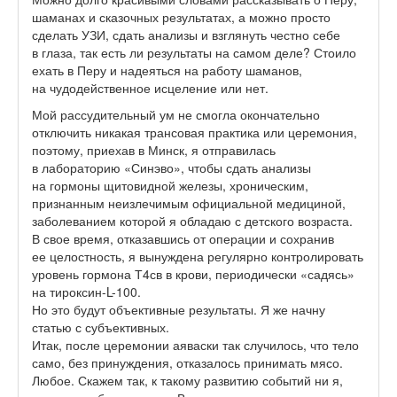
шаманах и сказочных результатах, а можно просто
сделать УЗИ, сдать анализы и взглянуть честно себе
в глаза, так есть ли результаты на самом деле? Стоило
ехать в Перу и надеяться на работу шаманов,
на чудодейственное исцеление или нет.
Мой рассудительный ум не смогла окончательно
отключить никакая трансовая практика или церемония,
поэтому, приехав в Минск, я отправилась
в лабораторию «Синэво», чтобы сдать анализы
на гормоны щитовидной железы, хроническим,
признанным неизлечимым официальной медициной,
заболеванием которой я обладаю с детского возраста.
В свое время, отказавшись от операции и сохранив
ее целостность, я вынуждена регулярно контролировать
уровень гормона Т4св в крови, периодически «садясь»
на тироксин-L-100.
Но это будут объективные результаты. Я же начну
статью с субъективных.
Итак, после церемонии аяваски так случилось, что тело
само, без принуждения, отказалось принимать мясо.
Любое. Скажем так, к такому развитию событий ни я,