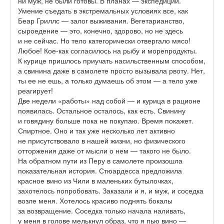
ни муж, не были готовы. В планах — экспедиции.
Умение съедать в экстремальных условиях все, как
Беар Гриллс — залог выживания. Вегетарианство,
сыроедение — это, конечно, здорово, но не здесь
и не сейчас. Но тело категорически отвергало мясо!
Любое! Кое-как согласилось на рыбу и морепродукты.
К курице пришлось приучать насильственным способом,
а свинина даже в самолете просто вызывала рвоту. Нет,
ты ее не ешь, а только думаешь об этом — а тело уже
реагирует!
Две недели «работы» над собой — и курица в рационе
появилась. Остальное осталось, как есть. Свинину
и говядину больше пока не покупаю. Время покажет.
Спиртное. Оно и так уже несколько лет активно
не присутствовало в нашей жизни, но физического
отторжения даже от мысли о нем — такого не было.
На обратном пути из Перу в самолете произошла
показательная история. Стюардесса предложила
красное вино из Чили в маленьких бутылочках,
захотелось попробовать. Заказали и я, и муж, и соседка
возле меня. Хотелось красиво поднять бокалы
за возвращение. Соседка только начала наливать,
у меня в голове мелькнул образ, что я пью вино —