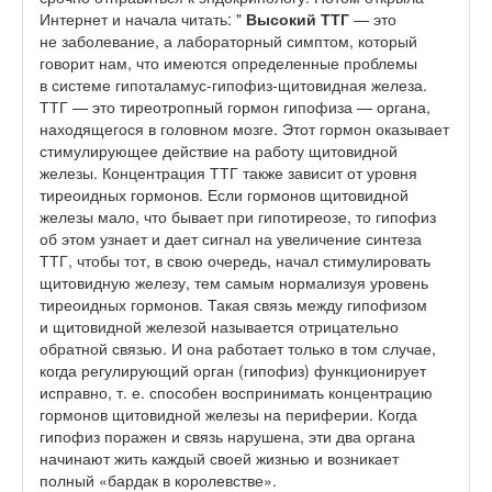
Интернет и начала читать: "
Высокий ТТГ
— это
не заболевание, а лабораторный симптом, который
говорит нам, что имеются определенные проблемы
в системе гипоталамус-гипофиз-щитовидная железа.
ТТГ — это тиреотропный гормон гипофиза — органа,
находящегося в головном мозге. Этот гормон оказывает
стимулирующее действие на работу щитовидной
железы. Концентрация ТТГ также зависит от уровня
тиреоидных гормонов. Если гормонов щитовидной
железы мало, что бывает при гипотиреозе, то гипофиз
об этом узнает и дает сигнал на увеличение синтеза
ТТГ, чтобы тот, в свою очередь, начал стимулировать
щитовидную железу, тем самым нормализуя уровень
тиреоидных гормонов. Такая связь между гипофизом
и щитовидной железой называется отрицательно
обратной связью. И она работает только в том случае,
когда регулирующий орган (гипофиз) функционирует
исправно, т. е. способен воспринимать концентрацию
гормонов щитовидной железы на периферии. Когда
гипофиз поражен и связь нарушена, эти два органа
начинают жить каждый своей жизнью и возникает
полный «бардак в королевстве».