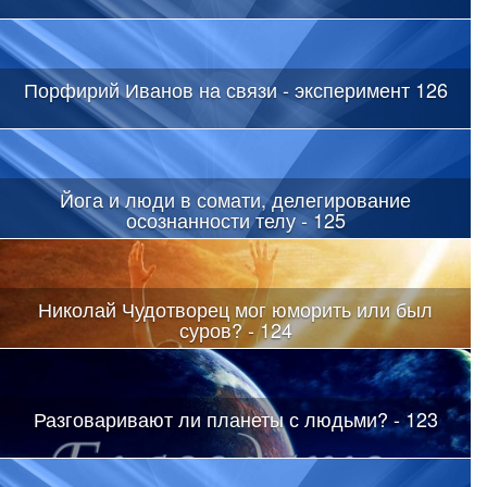
Порфирий Иванов на связи - эксперимент 126
Йога и люди в сомати, делегирование
осознанности телу - 125
Николай Чудотворец мог юморить или был
суров? - 124
Разговаривают ли планеты с людьми? - 123