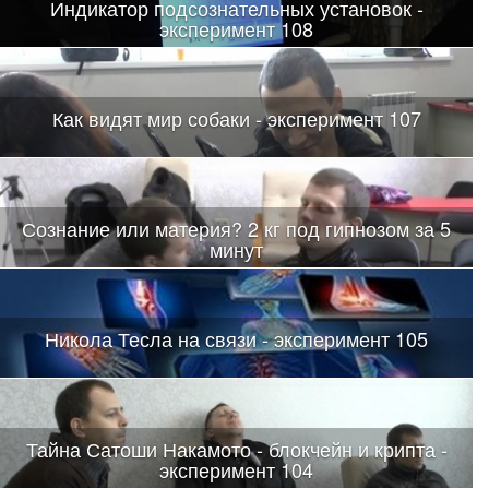
Индикатор подсознательных установок -
эксперимент 108
Как видят мир собаки - эксперимент 107
Сознание или материя? 2 кг под гипнозом за 5
минут
Никола Тесла на связи - эксперимент 105
Тайна Сатоши Накамото - блокчейн и крипта -
эксперимент 104