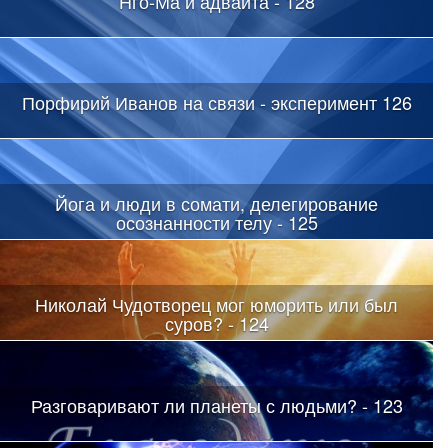
Нго-Ма и адвайта - 128
Порфирий Иванов на связи - эксперимент 126
Йога и люди в сомати, делегирование
осознанности телу - 125
Николай Чудотворец мог юморить или был
суров? - 124
Разговаривают ли планеты с людьми? - 123