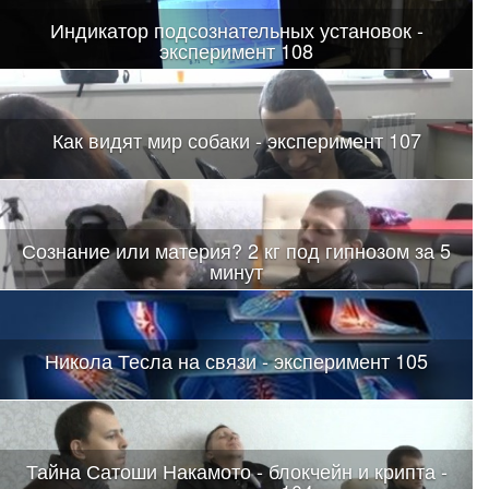
Индикатор подсознательных установок -
эксперимент 108
Как видят мир собаки - эксперимент 107
Сознание или материя? 2 кг под гипнозом за 5
минут
Никола Тесла на связи - эксперимент 105
Тайна Сатоши Накамото - блокчейн и крипта -