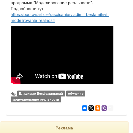
программа "Моделирование реальности".
Подробности тут
https://pup.by/article/raspisanie/vladimir-besfamilnyj-
modelirovanie-realnosti
Владимир Бесфамильный
обучение
моделирование реальности
Реклама