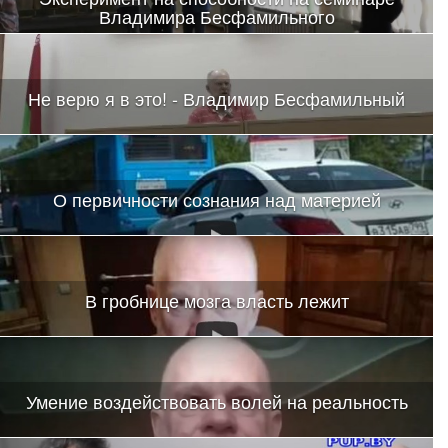
Владимира Бесфамильного
Не верю я в это! - Владимир Бесфамильный
О первичности сознания над материей
В гробнице мозга власть лежит
Умение воздействовать волей на реальность