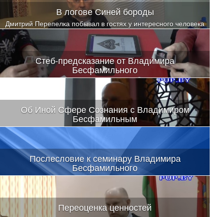
В логове Синей бороды
Дмитрий Перепелка побывал в гостях у интересного человека
Стеб-предсказание от Владимира
Бесфамильного
Об Иной Сфере Сознания с Владимиром
Бесфамильным
Как различить, это высший разум или шизофрения и
фантазия?
Послесловие к семинару Владимира
Бесфамильного
Он разрушил представления и внес изменения в систему
ценностей, он раздвинул границы и взрастил веру в свои силы,
в свой психический потенциал
Переоценка ценностей