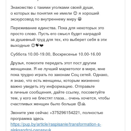
Знакомство с такими уголками своей души,
о которых вы понятия не имели
😊 я хороший
экскурсовод по внутреннему миру
😁
Переживание единства. Пока для некоторых это
просто слово. Пусть его смысл будет наградой
за душевный труд для тех, кто выберет себя в эти
выходные
😊
💝
❤️
Суббота 10.00-19.00, Воскресенье 10.00-16.00
Друзья, помогите передать этот пост другим
женщинам. Я не лучший маркетолог в мире, мне
пока трудно играть по законам Соц сетей. Однако,
я знаю, что есть женщины, которым жизненно
важно увидеть эту информацию. Отправьте
в личные сообщения, дайте ссылку, посоветуйте
тем, у кого не блестят глаза... очень хочется, чтобы
счастливых женщин было больше
😍
🙏
Звоните уже сейчас +375296154221, полностью
программа здесь
https://pup.by/article/raspisanie/transformation-s-
aleksandroj-panasyuk