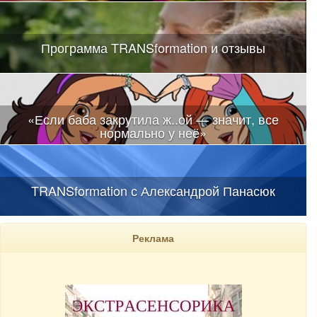
Программа TRANSformation и отзывы
«Если баба закрутила ж..ой — значит, все
нормально у неё»
TRANSformation с Александрой Панасюк
Реклама