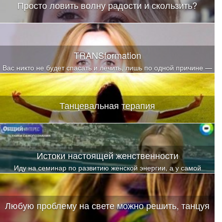
Просто ловить волну радости и скользить?
TRANSformation
Вас никто не будет спасать и лечить, лишь по одной причине —
вас не от чего лечить и спасать
Танцевальная терапия
Истоки настоящей женственности
Иду на семинар по развитию женской энергии, а у самой
легкая дрожь: а что меня ждет?
Любую проблему на свете можно решить, танцуя