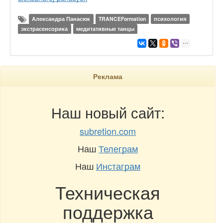
Александра Панасюк
TRANCEFormation
психология
экстрасенсорика
медитативные танцы
Реклама
Наш новый сайт:
subretion.com
Наш
Телеграм
Наш
Инстаграм
Техническая
поддержка