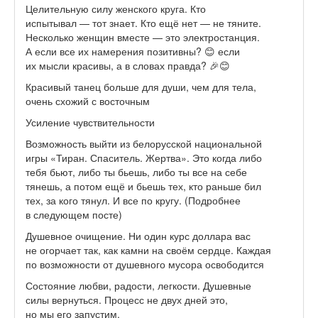
Целительную силу женского круга. Кто
испытывал — тот знает. Кто ещё нет — не тяните.
Несколько женщин вместе — это электростанция.
А если все их намерения позитивны?
😊 если
их мысли красивы, а в словах правда?
🎉
😊
Красивый танец больше для души, чем для тела,
очень схожий с восточным
Усиление чувствительности
Возможность выйти из белорусской национальной
игры «Тиран. Спаситель. Жертва». Это когда либо
тебя бьют, либо ты бьешь, либо ты все на себе
тянешь, а потом ещё и бьешь тех, кто раньше бил
тех, за кого тянул. И все по кругу. (Подробнее
в следующем посте)
Душевное очищение. Ни один курс доллара вас
не огорчает так, как камни на своём сердце. Каждая
по возможности от душевного мусора освободится
Состояние любви, радости, легкости. Душевные
силы вернуться. Процесс не двух дней это,
но мы его запустим.