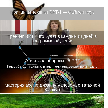
Принципы техники RPT-1 — Саймон Роуз
Тренинг RPT - что будет в каждый из дней в
программе обучения
Ответы на вопросы об RPT
Как работает техника, в каких случаях ее можно и нужно
использовать, в каких ситуациях она работает лучше всего,
можно ли работать ею с самим собой...
Мастер-класс по Дизайну Человека с Татьяной
Кашпур