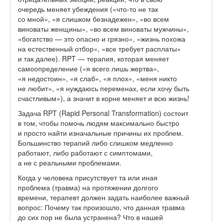
очередь меняет убеждения («что-то не так
со мной», «я слишком безнадежен», «во всем
виноваты женщины», «во всем виноваты мужчины»,
«богатство — это опасно и грязно», «жизнь похожа
на естественный отбор», «все требует расплаты»
и так далее). RPT — терапия, которая меняет
самоопределение («я всего лишь жертва»,
«я недостоин», «я слаб», «я плох», «меня никто
не любит», «я нуждаюсь переменах, если хочу быть
счастливым»), а значит в корне меняет и всю жизнь!
Задача RPT (Rapid Personal Transformation) состоит
в том, чтобы помочь людям максимально быстро
и просто найти изначальные причины их проблем.
Большинство терапий либо слишком медленно
работают, либо работают с симптомами,
а не с реальными проблемами.
Когда у человека присутствует та или иная
проблема (травма) на протяжении долгого
времени, терапевт должен задать наиболее важный
вопрос: Почему так произошло, что данная травма
до сих пор не была устранена? Что в нашей