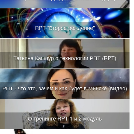
RPT "Второе рождение"
Татьяна Кашпур о технологии РПТ (RPT)
РПТ - что это, зачем и как будет в Минске (видео)
О тренинге RPT 1 и 2 модуль