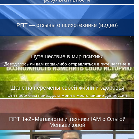
Рассказывает известный в Беларуси врач-психотерапевт,
психиатр-нарколог, учредитель медицинского центра
"Парацельс" Ирина Борисевич
РПТ — отзывы о психотехнике (видео)
Путешествие в мир психики
Доводилось ли вам когда-либо отправляться в путешествие в
глубины своей психики?
Шанс на перемены своей жизни и здоровья
Эти проблемы приводили меня в жесточайшие депрессии
RPT 1+2+Метакарты и техники IAM с Ольгой
Меньшиковой