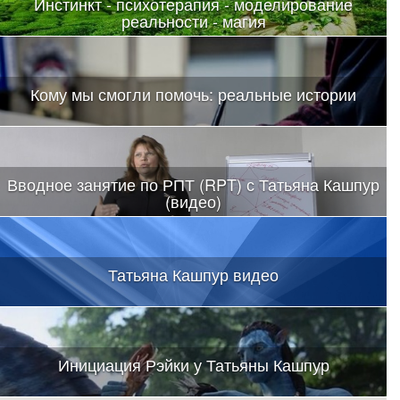
Инстинкт - психотерапия - моделирование
реальности - магия
Все, что высвободилось, было возвращено в настоящее.
Магия.
Кому мы смогли помочь: реальные истории
Вводное занятие по РПТ (RPT) с Татьяна Кашпур
(видео)
Татьяна Кашпур видео
Инициация Рэйки у Татьяны Кашпур