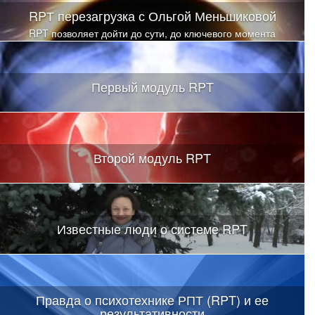
RPТ перезагрузка с Ольгой Меньшиковой
RPT позволяет дойти до сути, до ключевого момента
Первый модуль RPT
Второй модуль RPT
Известные люди о системе RPT
Правда о психотехнике РПТ (RPT) и ее
результативности