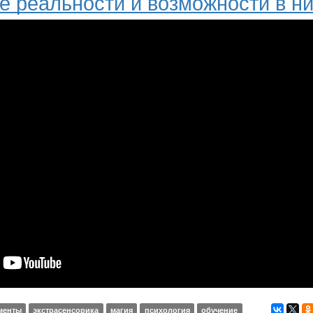
 реальности и возможности в н
менты
экстрасенсорика
магия
психология
обучение