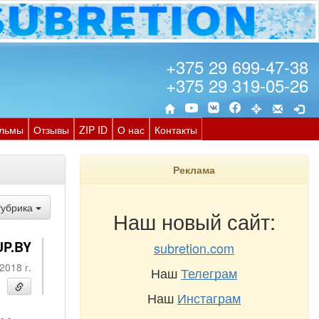
+375 29 699-47-38
+375 29 319-05-26
льмы
Отзывы
ZIP ID
О нас
Контакты
Реклама
Рубрика
Наш новый сайт:
UP.BY
subretion.com
2018 г.
Наш
Телеграм
Наш
Инстаграм