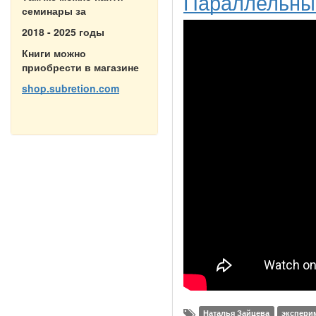
Параллельные
семинары за
2018 - 2025 годы
Книги можно
приобрести в магазине
shop.subretion.com
Наталья Зайцева
экспери