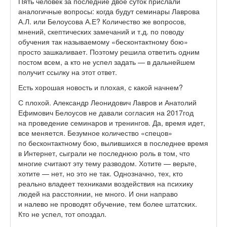
Пять человек за последние двое суток прислали
аналогичные вопросы: когда будут семинары Лаврова
А.Л. или Белоусова А.Е? Количество же вопросов,
мнений, скептических замечаний и т.д. по поводу
обучения так называемому «бесконтактному бою»
просто зашкаливает. Поэтому решила ответить одним
постом всем, а кто не успел задать — в дальнейшем
получит ссылку на этот ответ.
Есть хорошая новость и плохая, с какой начнем?
С плохой. Александр Леонидович Лавров и Анатолий
Ефимович Белоусов не давали согласия на 2017год
на проведение семинаров и тренингов. Да, время идет,
все меняется. Безумное количество «спецов»
по бесконтактному бою, вылившихся в последнее время
в Интернет, сыграли не последнюю роль в том, что
многие считают эту тему разводом. Хотите — верьте,
хотите — нет, но это не так. Однозначно, тех, кто
реально владеет техниками воздействия на психику
людей на расстоянии, не много. И они направо
и налево не проводят обучение, тем более штатских.
Кто не успел, тот опоздал.