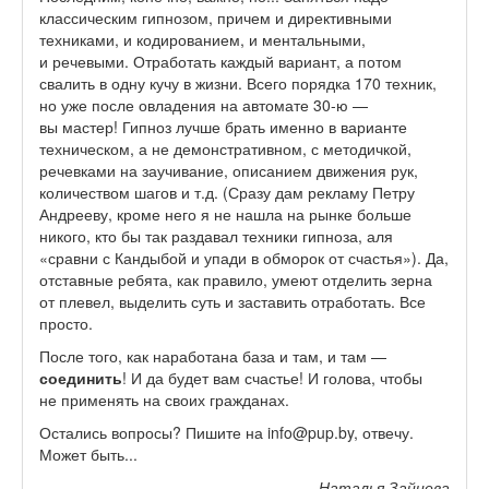
классическим гипнозом, причем и директивными
техниками, и кодированием, и ментальными,
и речевыми. Отработать каждый вариант, а потом
свалить в одну кучу в жизни. Всего порядка 170 техник,
но уже после овладения на автомате 30-ю —
вы мастер! Гипноз лучше брать именно в варианте
техническом, а не демонстративном, с методичкой,
речевками на заучивание, описанием движения рук,
количеством шагов и т.д. (Сразу дам рекламу Петру
Андрееву, кроме него я не нашла на рынке больше
никого, кто бы так раздавал техники гипноза, аля
«сравни с Кандыбой и упади в обморок от счастья»). Да,
отставные ребята, как правило, умеют отделить зерна
от плевел, выделить суть и заставить отработать. Все
просто.
После того, как наработана база и там, и там —
соединить
! И да будет вам счастье! И голова, чтобы
не применять на своих гражданах.
Остались вопросы? Пишите на info@pup.by, отвечу.
Может быть...
Наталья Зайцева