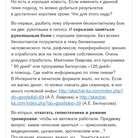
Но есть и хорошая новость. Если изменить к данной
теме подход, то можно добиться результатов
в достаточно короткие сроки. Что для этого надо?
Во-первых, разбить тему обучения бесконтактному бою
на две: рукопашка и гипноз. И
серьезно заняться
рукопашным боем
с хорошим тренером. Без всяких
бесконтактов погрузиться в тему биомеханики
человеческого тела, рефлексов, периферийного зрения
и отработать все на теле своем собственном. Очень
усердно отработать. Маятники Лаврова, его программа
" 90 дней" или программа Белоусова «120 дней»
в помощь. Где найти информацию по этим темам?
В Интернете в печатном формате мало, но есть. Если
не жалко денег, то можно скачать два семинара, в них
много полезной инфы:
http://skachai-ka.com/index.php?
do=goods&id=69
(А.Л. Лаврова) и
http://skachai-
ka.com/index.php?do=goods&id=39
(А.Е. Белоусова).
Во-вторых,
откатать гипнотехники в режиме
тренировки
, чтобы на автомате работали. Предвижу
вопрос: каким гипнозом заняться — эриксоновским,
медицинским, цыганским, эротическим или...?
Последним, конечно, важно, но... Заняться надо