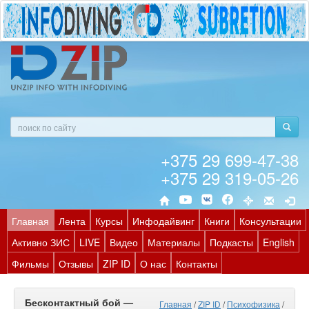
+375 29 699-47-38
+375 29 319-05-26
Главная
Лента
Курсы
Инфодайвинг
Книги
Консультации
Активно ЗИС
LIVE
Видео
Материалы
Подкасты
English
Фильмы
Отзывы
ZIP ID
О нас
Контакты
Бесконтактный бой —
Главная
/
ZIP ID
/
Психофизика
/