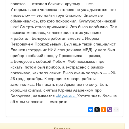
повезло — откопал близких, другому — нет.
У нормального человека в голове не укладывается, что
«повезло» — это найти труп близкого! Знакомые
обменивались, кто кого похоронил. Культурологический
шок! Смерть стала привычной. Это было необычно. Там
психика менялась, человек жил в этих условиях,
и работал. Белоусов работал вместе с Игорем
Петровичем Прокофьевым. Был еще такой специалист
Епешев (сотрудник НИИ спецтехники МВД), у него был
прибор «собачий нос», у Прокофьева — рамка,
а Белоусов с собакой Фебом. Феб показывал, где
искать, потом был прибор, а экстрасенс с рамкой
показывал, как тело лежит. Было очень холодно — −20-
26 град, декабрь. К середине января работы
закончились. Но писать про Армению не хочу. Есть
хороший фильм, снятый Юрием Азаренком про
Белоусова, называется
«Мужики».
Хотите знать больше
об этом человеке — смотрите!
Реклама