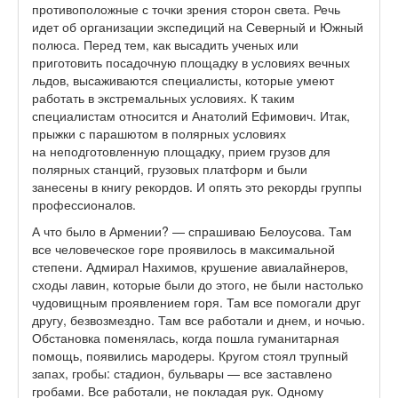
противоположные с точки зрения сторон света. Речь
идет об организации экспедиций на Северный и Южный
полюса. Перед тем, как высадить ученых или
приготовить посадочную площадку в условиях вечных
льдов, высаживаются специалисты, которые умеют
работать в экстремальных условиях. К таким
специалистам относится и Анатолий Ефимович. Итак,
прыжки с парашютом в полярных условиях
на неподготовленную площадку, прием грузов для
полярных станций, грузовых платформ и были
занесены в книгу рекордов. И опять это рекорды группы
профессионалов.
А что было в Армении? — спрашиваю Белоусова. Там
все человеческое горе проявилось в максимальной
степени. Адмирал Нахимов, крушение авиалайнеров,
сходы лавин, которые были до этого, не были настолько
чудовищным проявлением горя. Там все помогали друг
другу, безвозмездно. Там все работали и днем, и ночью.
Обстановка поменялась, когда пошла гуманитарная
помощь, появились мародеры. Кругом стоял трупный
запах, гробы: стадион, бульвары — все заставлено
гробами. Все работали, не покладая рук. Одному