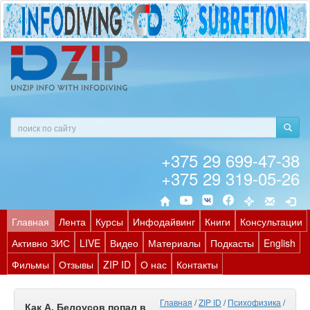
+375 29 699-47-38
+375 29 319-05-26
Главная
Лента
Курсы
Инфодайвинг
Книги
Консультации
Активно ЗИС
LIVE
Видео
Материалы
Подкасты
English
Фильмы
Отзывы
ZIP ID
О нас
Контакты
Главная
/
ZIP ID
/
Психофизика
/
Как А. Белоусов попал в