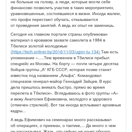
не больные на голову, а люди, которые могли себе
финансово позволить участие в таких мероприятиях,
уравновешенные, состоявшиеся в жизни. Иногда жалею,
что профи перестают обучать, отказываются
от проведения занятий. А ведь их опыт не заменишь.
Сегодня на главном портале страны опубликован
материал о кровавом захвате самолета в 1984 в
Тбилиси золотой молодежью
(https://tech.onliner.by/2016/11/03/ugon-tu-134)
Там есть
упоминание «.....Тем временем в Тбилиси прибыл
спецрейс из Москвы. На борту — почти четыре десятка
бойцов группы „А“ КГБ СССР, которая позже станет
известна под названием „Альфа“. Командовал
спецназом генерал-майор Геннадий Зайцев. В курс
дела пришлось вникать быстро, прямо во время
перелета в Тбилиси». Вглядываюсь в фото группы «А»
и вижу Анатолия Ефимовича, молодого и здорового
(отмечен стрелкой). Вот так иногда всплывают архивные
кадры...
А ведь Ефимович на семинарах много рассказывал
об операциях, о приемах, о тактике,... Да много о чем
он рассказывал. Жаль, что сейчас не хочет обучать.....