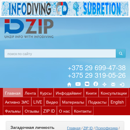
+375 29 699-47-38
+375 29 319-05-26
Главная
Лента
Курсы
Инфодайвинг
Книги
Консультации
Активно ЗИС
LIVE
Видео
Материалы
Подкасты
English
Фильмы
Отзывы
ZIP ID
О нас
Контакты
Загадочная личность
Главная
/
ZIP ID
/
Психофизика
/