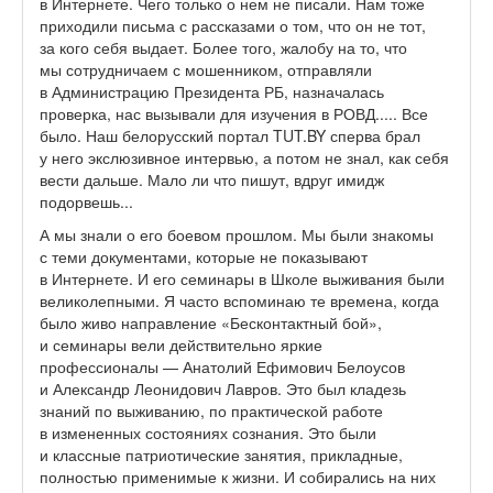
в Интернете. Чего только о нем не писали. Нам тоже
приходили письма с рассказами о том, что он не тот,
за кого себя выдает. Более того, жалобу на то, что
мы сотрудничаем с мошенником, отправляли
в Администрацию Президента РБ, назначалась
проверка, нас вызывали для изучения в РОВД..... Все
было. Наш белорусский портал TUT.BY сперва брал
у него экслюзивное интервью, а потом не знал, как себя
вести дальше. Мало ли что пишут, вдруг имидж
подорвешь...
А мы знали о его боевом прошлом. Мы были знакомы
с теми документами, которые не показывают
в Интернете. И его семинары в Школе выживания были
великолепными. Я часто вспоминаю те времена, когда
было живо направление «Бесконтактный бой»,
и семинары вели действительно яркие
профессионалы — Анатолий Ефимович Белоусов
и Александр Леонидович Лавров. Это был кладезь
знаний по выживанию, по практической работе
в измененных состояниях сознания. Это были
и классные патриотические занятия, прикладные,
полностью применимые к жизни. И собирались на них