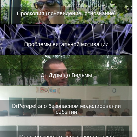
Проскопия (ясновидение, яснознание)
Проблемы витальной мотивации
От Дуры до Ведьмы
DrPerepelka о безопасном моделировании
событий
Женское счастье: дискуссия на кухне