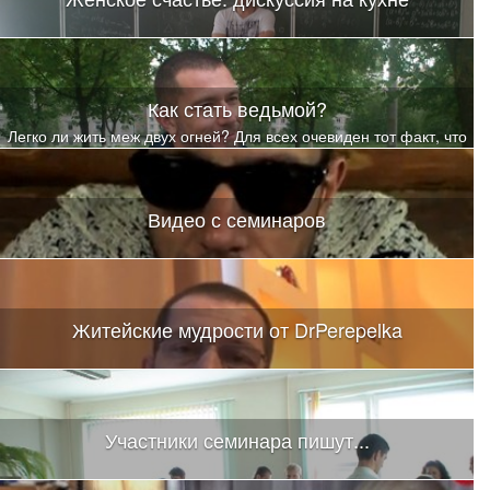
Как стать ведьмой?
Легко ли жить меж двух огней? Для всех очевиден тот факт, что
жизнь каждого человека определяют чувства и разум.
Видео с семинаров
Житейские мудрости от DrPerepelka
Участники семинара пишут...