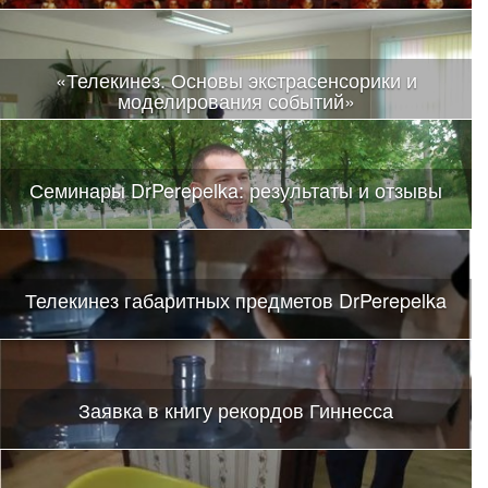
«Телекинез. Основы экстрасенсорики и
моделирования событий»
Семинары DrPerepelka: результаты и отзывы
Телекинез габаритных предметов DrPerepelka
Заявка в книгу рекордов Гиннесса