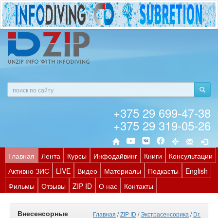
+375 29 699-47-38
+375 29 319-05-26
Главная
Лента
Курсы
Инфодайвинг
Книги
Консультации
Активно ЗИС
LIVE
Видео
Материалы
Подкасты
English
Фильмы
Отзывы
ZIP ID
О нас
Контакты
Внесенсорные
Главная
/
ZIP ID
/
Экстрасенсорика
/
Dr.