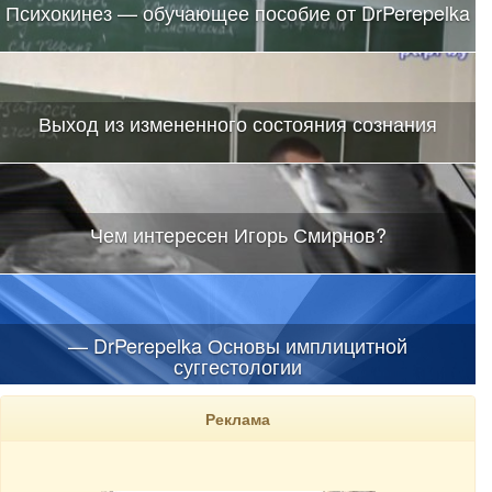
Психокинез — обучающее пособие от DrPerepelka
Выход из измененного состояния сознания
Чем интересен Игорь Смирнов?
— DrPerepelka Основы имплицитной
суггестологии
Реклама