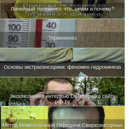
Линейный телекинез: что, зачем и почему?
Термокинез
Основы экстрасенсорики: феномен гидрокинеза
Эксклюзивное интервью DrRepepelka сайту
pup.by
Метод Моментальной Передачи Сверхсенсорных