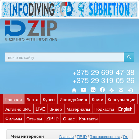
+375 29 699-47-38
+375 29 319-05-26
Главная
Лента
Курсы
Инфодайвинг
Книги
Консультации
Активно ЗИС
LIVE
Видео
Материалы
Подкасты
English
Фильмы
Отзывы
ZIP ID
О нас
Контакты
Чем интересен
Главная
/
ZIP ID
/
Экстрасенсорика
/
Dr.