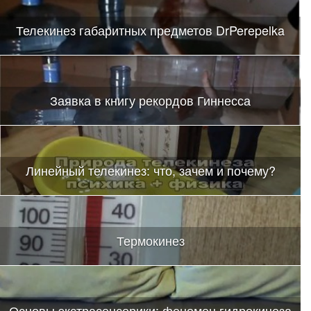
Телекинез габаритных предметов DrPerepelka
Заявка в книгу рекордов Гиннесса
Линейный телекинез: что, зачем и почему?
Термокинез
Основы экстрасенсорики: феномен гидрокинеза