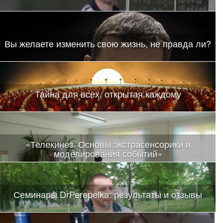
Вы желаете изменить свою жизнь, не правда ли?
Тайна для всех, открытая каждому
«Телекинез. Основы экстрасенсорики и
моделирования событий»
Семинары DrPerepelka: результаты и отзывы