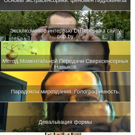
Эксклюзивное интервью DrRepepelka сайту
pup.by
Метод Моментальной Передачи Сверхсенсорных
Навыков
Парадоксы мироздания. Голографичность.
Девальвация формы