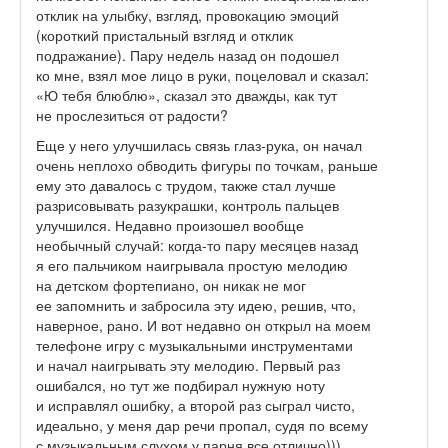
отклик на улыбку, взгляд, провокацию эмоций
(короткий пристальный взгляд и отклик
подражание). Пару недель назад он подошел
ко мне, взял мое лицо в руки, поцеловал и сказал:
«Ю тебя блюблю», сказал это дважды, как тут
не прослезиться от радости?
Еще у него улучшилась связь глаз-рука, он начал
очень неплохо обводить фигуры по точкам, раньше
ему это давалось с трудом, также стал лучше
разрисовывать разукрашки, контроль пальцев
улучшился. Недавно произошел вообще
необычный случай: когда-то пару месяцев назад
я его пальчиком наигрывала простую мелодию
на детском фортепиано, он никак не мог
ее запомнить и забросила эту идею, решив, что,
наверное, рано. И вот недавно он открыл на моем
телефоне игру с музыкальными инструментами
и начал наигрывать эту мелодию. Первый раз
ошибался, но тут же подбирал нужную ноту
и исправлял ошибку, а второй раз сыграл чисто,
идеально, у меня дар речи пропал, судя по всему
с музыкальным слухом у парня все отлично)))