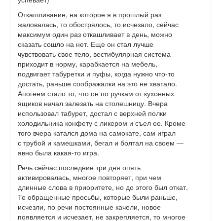
Откашливание, на которое я в прошлый раз
жаловалась, то обострялось, то исчезало, сейчас
максимум один раз откашливает в день, можно
сказать сошло на нет. Еще он стал лучше
чувствовать свое тело, вестибулярная система
приходит в норму, карабкается на мебель,
подвигает табуретки и пуфы, когда нужно что-то
достать, раньше соображалки на это не хватало.
Апогеем стало то, что он по ручкам от кухонных
ящиков начал залезать на столешницу. Вчера
использовал табурет, достал с верхней полки
холодильника конфету с ликером и съел ее. Кроме
того вчера катался дома на самокате, сам играл
с трубой и камешками, бегал и болтал на своем —
явно была какая-то игра.
Речь сейчас последние три дня опять
активировалась, многое повторяет, при чем
длинные слова в приоритете, но до этого был откат.
Те обращенные просьбы, которые были раньше,
исчезли, по речи постоянные качели, новое
появляется и исчезает, не закрепляется, то многое