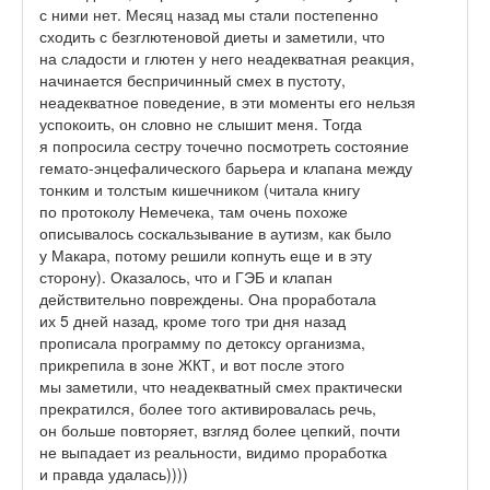
с ними нет. Месяц назад мы стали постепенно
сходить с безглютеновой диеты и заметили, что
на сладости и глютен у него неадекватная реакция,
начинается беспричинный смех в пустоту,
неадекватное поведение, в эти моменты его нельзя
успокоить, он словно не слышит меня. Тогда
я попросила сестру точечно посмотреть состояние
гемато-энцефалического барьера и клапана между
тонким и толстым кишечником (читала книгу
по протоколу Немечека, там очень похоже
описывалось соскальзывание в аутизм, как было
у Макара, потому решили копнуть еще и в эту
сторону). Оказалось, что и ГЭБ и клапан
действительно повреждены. Она проработала
их 5 дней назад, кроме того три дня назад
прописала программу по детоксу организма,
прикрепила в зоне ЖКТ, и вот после этого
мы заметили, что неадекватный смех практически
прекратился, более того активировалась речь,
он больше повторяет, взгляд более цепкий, почти
не выпадает из реальности, видимо проработка
и правда удалась))))