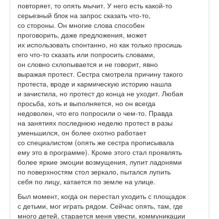
повторяет, то опять мычит. У него есть какой-то
серьезный блок на запрос сказать что-то,
со стороны. Он многие слова способен
проговорить, даже предложения, может
их использовать спонтанно, но как только просишь
его что-то сказать или попросить словами,
он словно схлопывается и не говорит, явно
выражая протест. Сестра смотрела причину такого
протеста, вроде и кармическую историю нашла
и зачистила, но протест до конца не уходит. Любая
просьба, хоть и выполняется, но он всегда
недоволен, что его попросили о чем-то. Правда
на занятиях последнюю неделю протест в разы
уменьшился, он более охотно работает
со специалистом (опять же сестра прописывала
ему это в программе). Кроме этого стал проявлять
более яркие эмоции возмущения, лупит ладонями
по поверхностям стол зеркало, пытался лупить
себя по лицу, катается по земле на улице.
Был момент, когда он перестал уходить с площадок
с детьми, мог играть рядом. Сейчас опять, там, где
много детей, старается меня увести, коммуникации