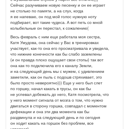
Сейчас разучиваем новую песенку и он ее играет
не столько по памяти, а на слух, когда
я ее напеваю, он под мой голос нужную ноту
подбирает, вот такие чудеса. А вот петь со мной
колыбельные он перестал, к сожалению(
Весь февраль с ним еще работала моя сестра,
Катя Умудова, она сейчас у Вас в тренировках
участвует, как-то она его просматривала и увидела,
что нижние конечности как бы слабо заземлены
(и он правда плохо ощущает свои стопы) так вот
она как-то подключила его к каналу Земли,
и на следующий день мы с мужем, с удивлением
заметили, как он пыль с подошв стряхивает, это
было просто невероятно))) Еще у него был слет
по горшку, начал какать в трусы, он как бы
не успевал добежать до него, Катя посмотрела, что
у него момент сигнала от мозга о том, что нужно
двигаться в сторону горшка, совпадал с моментом
дефекации и она эти два момента как бы
раздвинула и на следующий день и по сегодня
он ходит какать на горшок без проблем, все
успевает)