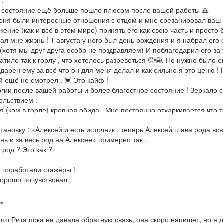
 .
к состояние ещё больше пошло плюсом после вашей работы 🙏
 меня были интересные отношения с отцом и мне срезанировал ваш
ажение (как и всё в этом мире) принять его как свою часть и просто 
дал мне жизнь ! 1 августа у него был день рождения и я набрал его
отя мы друг друга особо не поздравляем) И поблагодарил его за т
катило так к горлу , что хотелось разреветься 🥺😭. Но нужно было 
годарен ему за всё что он для меня делал и как сильно я это ценю !
й ещё не смотрел . 💓 Это кайф !
гии после вашей работы и более благостное состояние ! Зеркало с
ольствием .
 (ком в горле) кровная обида . Мне постоянно отхаркивается что т
ановку : «Алексей и есть источник , теперь Алексей глава рода вся
нь и за весь род на Алексее» примерно так .
 род ? Это как ?
й поработали стажёры !
орошо почувствовал .
**
что Рита пока не давала обратную связь, она скоро напишет, но я 