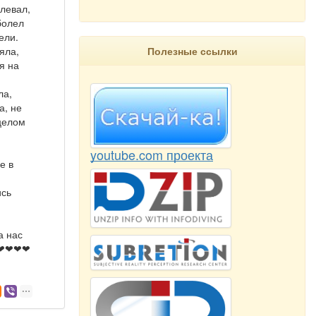
олевал,
болел
ели.
Полезные ссылки
яла,
я на
ла,
а, не
 целом
youtube.com проекта
е в
ись
а нас
❤❤❤❤❤❤