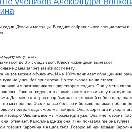
оте учеников Александра Волков
ина
й садик. Девочки молодцы. В садике собрались все специалисты и 
ох.
о сдачу могут дать
ам читают до 3 х складывают. Клеют ножницами вырезают
оны не даем запрет зависимости нету.
ока не все можем объяснить. И не 100% понимает обращённую речь
е куда не ушли без присмотра. Но это скорее наши страхи.
лощадке и я разговаривала с директором садика. Она у меня спра
началось. Говорит видно, что с ними занимались и что у них аутизм
етьми. Для меня этот разговор был как отчет самой себе о проделан
ь, что мы прошли. Эвелина все больше и больше понимает обращё
 говорю поиграй еще скоро мы пойдем. Она говорит ага и уходит иг
я я говорю Эвелина все мы можем идти уже. Она мне говорит. Кар
 она отвечает. Каролина где же она. Я ей показала где она гуляет.
ом говорит Каролина я нашла тебя. Говорю ей иди возьми Каролин