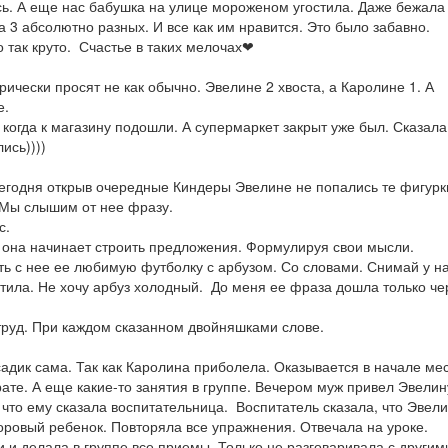
сь. А еще нас бабушка на улице мороженом угостила. Даже бежала
а 3 абсолютно разных. И все как им нравится. Это было забавно.
 так круто. Счастье в таких мелочах❤
рически просят не как обычно. Эвелине 2 хвоста, а Каролине 1. А
е.
когда к магазину подошли. А супермаркет закрыт уже был. Сказала
ись))))
Сегодня открыв очередные Киндеры Эвелине не попались те фигурк
 Мы слышим от нее фразу.
с.
о она начинает строить предложения. Формулируя свои мысли.
ть с нее ее любимую футболку с арбузом. Со словами. Снимай у н
етила. Не хочу арбуз холодный. До меня ее фраза дошла только че
труд. При каждом сказанном двойняшками слове.
адик сама. Так как Каролина приболела. Оказывается в начале ме
рате. А еще какие-то занятия в группе. Вечером муж привел Эвелин
 что ему сказала воспитательница. Воспитатель сказала, что Эвел
оровый ребенок. Повторяла все упражнения. Отвечала на уроке.
 и делала в группе все приемы. Только не разговаривала с другим