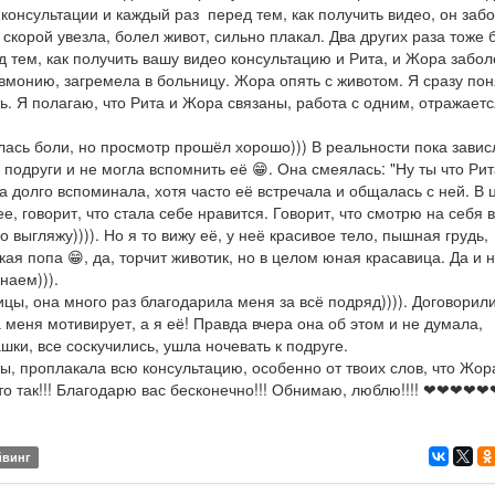
 консультации и каждый раз перед тем, как получить видео, он заб
 скорой увезла, болел живот, сильно плакал. Два других раза тоже 
ед тем, как получить вашу видео консультацию и Рита, и Жора забол
вмонию, загремела в больницу. Жора опять с животом. Я сразу пон
ть. Я полагаю, что Рита и Жора связаны, работа с одним, отражаетс
лась боли, но просмотр прошёл хорошо))) В реальности пока завис
подруги и не могла вспомнить её 😁. Она смеялась: "Ну ты что Рит
та долго вспоминала, хотя часто её встречала и общалась с ней. В
е, говорит, что стала себе нравится. Говорит, что смотрю на себя в
 выгляжу)))). Но я то вижу её, у неё красивое тело, пышная грудь,
ая попа 😁, да, торчит животик, но в целом юная красавица. Да и н
наем))).
ицы, она много раз благодарила меня за всё подряд)))). Договорил
 меня мотивирует, а я её! Правда вчера она об этом и не думала,
ки, все соскучились, ушла ночевать к подруге.
ты, проплакала всю консультацию, особенно от твоих слов, что Жор
это так!!! Благодарю вас бесконечно!!! Обнимаю, люблю!!!! ❤❤❤
йвинг