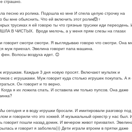
не страшно.
ла песню из ролика. Подошла ко мне И спела целую строчку на
то бы мне обьяснить. Что ей включить этот ролик🙆♀
крых трусиках я ей говорю ты что грязные трусики иди переодень.
А В ЧИСТЫХ. Вроде мелочь, а у меня прям слезы на глазах
и говорит смотри смотри. Я выглядываю говорю что смотри. Она м
я муж приехал. Эвелина говорит папа машина.
фен. Волосы воздуха идет. 😊
к игрушкам. Каждые 3 дня новую просят. Включают мультик и
иков с игрушками. Муж говорит куда столько игрушек покупать. А я
раться. Он говорит и то верно.
 Когда я их ложила спать. И оставила им только пупсов. Она даже
шинка?
Мы сегодня и в воду игрушки бросали. И имитировали разговор под
лом и говорили что это хоккей. И музыкальный оркестр у нас был. 
ь говорит пошли назад домик. И вечером живот прихватил. Эвелин
рылась и говорит я заболела))) Дети играли втроем в прятки даже