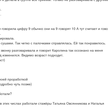
.
.
 говорила цифру 9 обычно они на 9 говорят 10 А тут считает и гово
.
зировала.
ушами. Так четко с палочками справлялась. Ей так понравилось.
звонку разговаривала и говорит Каролина так осознано на меня
яд изменился. Видимо возраст подходит.
аст)
моей проработкой
одробно чуть позже)
ботали?
в этих числах работали стажёры Татьяна Овсянникова и Наталья