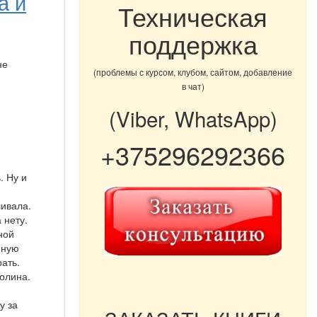
а и
Техническая
поддержка
не
(проблемы с курсом, клубом, сайтом, добавление
в чат)
(Viber, WhatsApp)
+375296292366
. Ну и
шивала.
а нету.
ной
нную
рать.
олина.
у за