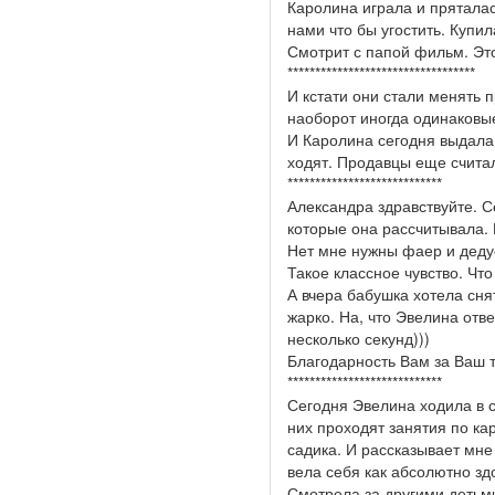
Каролина играла и прятала
нами что бы угостить. Купил
Смотрит с папой фильм. Это
**********************************
И кстати они стали менять п
наоборот иногда одинаковы
И Каролина сегодня выдала 
ходят. Продавцы еще считал
****************************
Александра здравствуйте. 
которые она рассчитывала.
Нет мне нужны фаер и деду
Такое классное чувство. Чт
А вчера бабушка хотела сня
жарко. На, что Эвелина отв
несколько секунд)))
Благодарность Вам за Ваш 
****************************
Сегодня Эвелина ходила в с
них проходят занятия по ка
садика. И рассказывает мне
вела себя как абсолютно зд
Смотрела за другими детьми