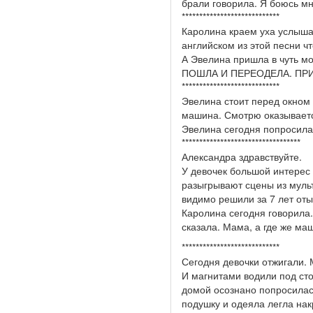
брали говорила. Я боюсь м
****************************
Каролина краем уха услыша
английском из этой песни ч
А Эвелина пришла в чуть мо
ПОШЛА И ПЕРЕОДЕЛА. ПРИШЛ
****************************
Эвелина стоит перед окном 
машина. Смотрю оказываетс
Эвелина сегодня попросила 
**********************************
Александра здравствуйте.
У девочек большой интерес 
разыгрывают сцены из мульт
видимо решили за 7 лет отыг
Каролина сегодня говорила.
сказала. Мама, а где же ма
****************************
Сегодня девочки отжигали. 
И магнитами водили под сто
домой осознано попросилас
подушку и одеяла легла нак