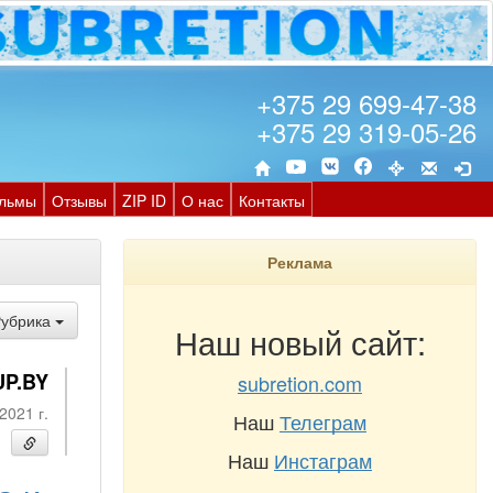
+375 29 699-47-38
+375 29 319-05-26
льмы
Отзывы
ZIP ID
О нас
Контакты
Реклама
Рубрика
Наш новый сайт:
UP.BY
subretion.com
2021 г.
Наш
Телеграм
Наш
Инстаграм