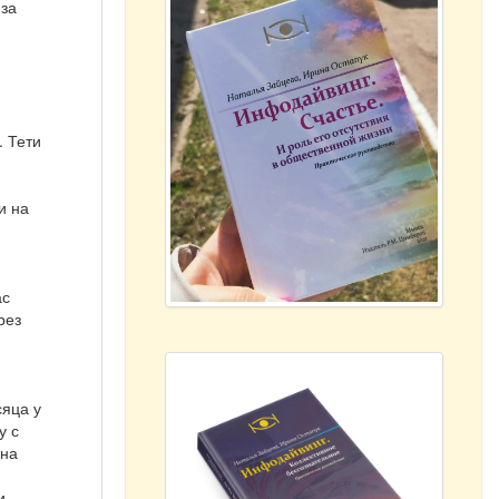
 за
. Тети
и на
ас
рез
сяца у
у с
ина
и