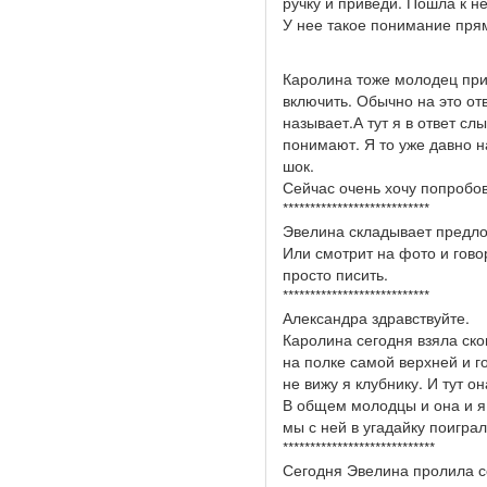
ручку и приведи. Пошла к не
У нее такое понимание прям
Каролина тоже молодец при
включить. Обычно на это отв
называет.А тут я в ответ с
понимают. Я то уже давно н
шок.
Сейчас очень хочу попробов
***************************
Эвелина складывает предло
Или смотрит на фото и гово
просто писить.
***************************
Александра здравствуйте.
Каролина сегодня взяла ско
на полке самой верхней и го
не вижу я клубнику. И тут о
В общем молодцы и она и я. 
мы с ней в угадайку поиграл
****************************
Сегодня Эвелина пролила со