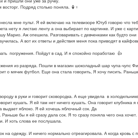
й и пришли они уже за ручку.
 восторг. Подряд столько поняла. 🤷♀
несла мне пульт. Я ей включаю на телевизоре Ютуб говорю что те
ета нету я листаю ленту а она выбирает по картинке. И уже с карти
лышу Марио. Аж опешила. Разговаривать с девченками как будто они
аучилась. А вот их ответы и действия меня пока приводят в кайфо
ать погружения. Пойдут в сад. И я спокойно поработаю 👍
жения из разряда. Пошли в магазин шоколадный шар чупа-чупс Фи
рит о мячик футбол. Еще она стала говорить, Я хочу писить. Раньш
вороду в руки и говорит сковородка. А еще увидела в холодильнике
ворит кушать. Я ей там нет ничего кушать. Она говорит клубника я
на выдает яблоко. Я ей хочешь яблочный сок. Да
Раньше бы я ей сразу дала сок. Я то сразу поняла чего она хочет. 
и. И хоть слова ее послушала.
к на одежду. И ничего нормально отреагировала. А когда кровь с 