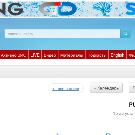
Активно ЗИС
LIVE
Видео
Материалы
Подкасты
English
Фи
Календарь
← все записи
P
15 августа 