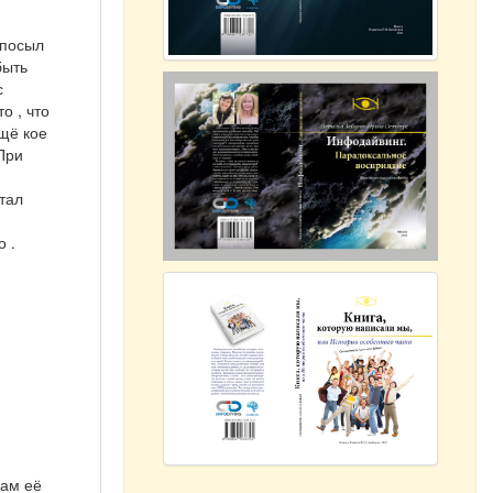
 посыл
быть
 с
о , что
ещё кое
 При
тал
о .
дам её