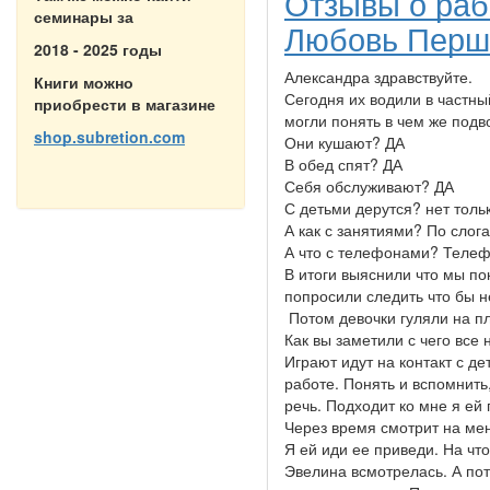
Отзывы о раб
семинары за
Любовь Перш
2018 - 2025 годы
Александра здравствуйте.
Книги можно
Сегодня их водили в частны
приобрести в магазине
могли понять в чем же подв
shop.subretion.com
Они кушают? ДА
В обед спят? ДА
Себя обслуживают? ДА
С детьми дерутся? нет тольк
А как с занятиями? По слог
А что с телефонами? Телеф
В итоги выяснили что мы п
попросили следить что бы н
Потом девочки гуляли на п
Как вы заметили с чего все 
Играют идут на контакт с д
работе. Понять и вспомнит
речь. Подходит ко мне я ей
Через время смотрит на мен
Я ей иди ее приведи. На что
Эвелина всмотрелась. А пот