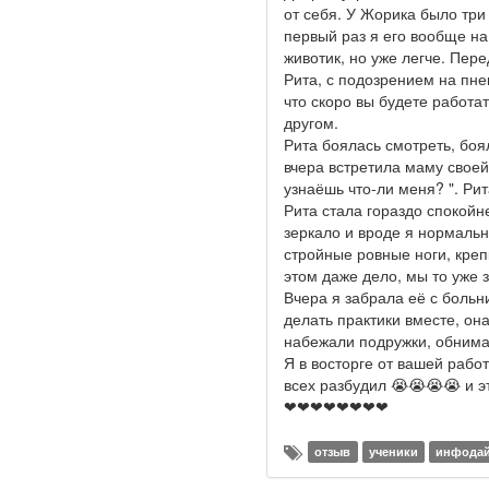
от себя. У Жорика было три
первый раз я его вообще на
животик, но уже легче. Пер
Рита, с подозрением на пне
что скоро вы будете работа
другом.
Рита боялась смотреть, боя
вчера встретила маму своей 
узнаёшь что-ли меня? ". Ри
Рита стала гораздо спокойне
зеркало и вроде я нормально
стройные ровные ноги, крепк
этом даже дело, мы то уже з
Вчера я забрала её с больн
делать практики вместе, она
набежали подружки, обнимаш
Я в восторге от вашей рабо
всех разбудил 😭😭😭😭 и 
❤❤❤❤❤❤❤❤
отзыв
ученики
инфода