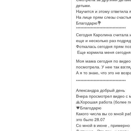
детьми.
Научится и этому ответила я
На лице прям слезы счастья
Благодарю💐
**********************************
Сегодня Каролина считала и
еще и несколько раз подряд
Фоткалась сегодня прям по
Еще кормила меня сегодня с
Моя мама сегодня по видео 
посмотрела. У нее так взгл
А я то знаю, что это не возр
**********************************
Александра добрый день
Вчера просмотрел видео с 
🙏Хорошая работа (более п
💗Благодарю
Какого числа вы со мной ра
это было 28.07
Со мной в июне , примерно 