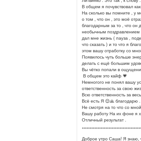
Литвинко . Это так , к слову .
В общем я почувствовал ка
На сколько вы помните , у
о том , что он , это моё отр
благодарным за то , что он 
необычным поздравлением (х
дал мне жизнь ( пауза , под
что сказать ) и то что я бла
этом вашу отработку со мно
Появилось чуть больше энер
делать с ещё большим удов
Вы чётко попали в ощущения
В общем это кайф 💗
Немногого не понял вашу уст
ответственность за свою жиз
Всю ответственность за весь
Всё есть Я 😌🙏 благодарю .
Не смотря на то что со мно
Вашу работу На их фоне я х
Отличный результат .
*************************************
Доброе утро Саша! Я знаю, 