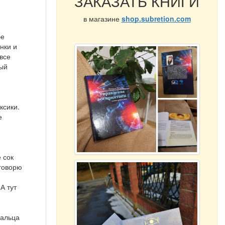
ЗАКАЗАТЬ КНИГИ
в магазине
shop.subretion.com
бе
нки и
 все
вый
ксики.
е
 сок
 говорю
А тут
пальца