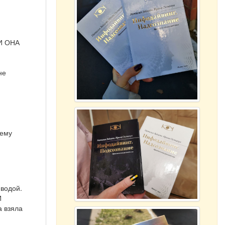
 И ОНА
не
 ему
 водой.
И
а взяла