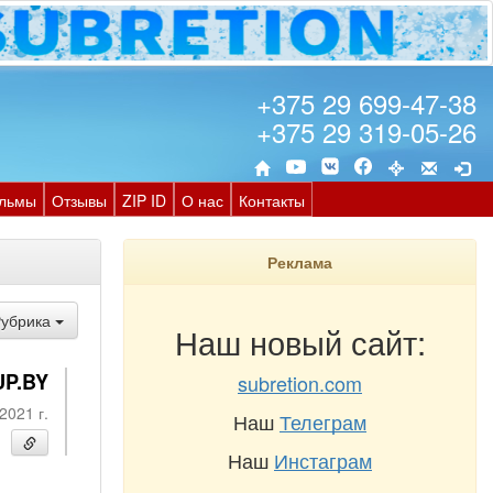
+375 29 699-47-38
+375 29 319-05-26
льмы
Отзывы
ZIP ID
О нас
Контакты
Реклама
Рубрика
Наш новый сайт:
UP.BY
subretion.com
2021 г.
Наш
Телеграм
Наш
Инстаграм