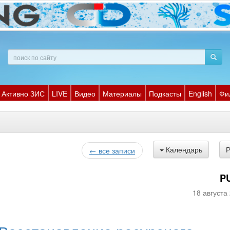
Активно ЗИС
LIVE
Видео
Материалы
Подкасты
English
Фи
Календарь
← все записи
P
18 августа 