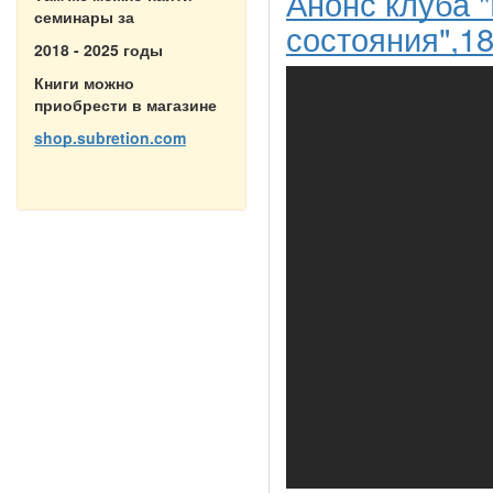
Анонс клуба 
семинары за
состояния",18
2018 - 2025 годы
Книги можно
приобрести в магазине
shop.subretion.com