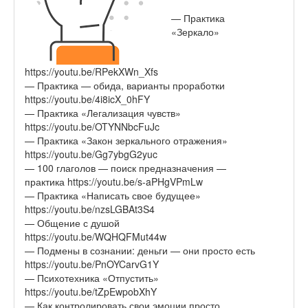
— Практика
«Зеркало»
https://youtu.be/RPekXWn_Xfs
— Практика — обида, варианты проработки
https://youtu.be/4i8icX_0hFY
— Практика «Легализация чувств»
https://youtu.be/OTYNNbcFuJc
— Практика «Закон зеркального отражения»
https://youtu.be/Gg7ybgG2yuc
— 100 глаголов — поиск предназначения —
практика https://youtu.be/s-aPHgVPmLw
— Практика «Написать свое будущее»
https://youtu.be/nzsLGBAt3S4
— Общение с душой
https://youtu.be/WQHQFMut44w
— Подмены в сознании: деньги — они просто есть
https://youtu.be/PnOYCarvG1Y
— Психотехника «Отпустить»
https://youtu.be/tZpEwpobXhY
— Как контролировать свои эмоции просто