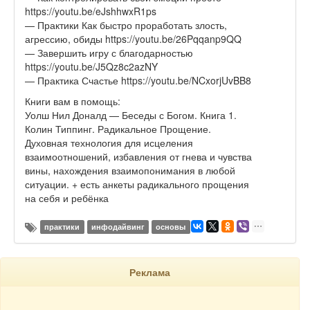
https://youtu.be/eJshhwxR1ps
— Практики Как быстро проработать злость,
агрессию, обиды https://youtu.be/26Pqqanp9QQ
— Завершить игру с благодарностью
https://youtu.be/J5Qz8c2azNY
— Практика Счастье https://youtu.be/NCxorjUvBB8
Книги вам в помощь:
Уолш Нил Доналд — Беседы с Богом. Книга 1.
Колин Типпинг. Радикальное Прощение.
Духовная технология для исцеления
взаимоотношений, избавления от гнева и чувства
вины, нахождения взаимопонимания в любой
ситуации. + есть анкеты радикального прощения
на себя и ребёнка
практики
инфодайвинг
основы
Реклама