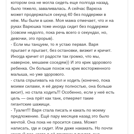
котором она не могла сидеть еще полгода назад,
было тяжело, заваливалась. А сейчас Варюха
может продержаться секунд 40 без поддержки в
нём. Мы были в шоке. Моя мама отмечает, что и на
руках Варюшка тоже иногда сидит без поддержки
(совсем недолго, пока речь всего о секундах, но,
девочки, это прорыв).
- Если мы танцуем, то я устаю первая. Варя
прыгает и прыгает, без остановки, визжит и кричит.
Иногда кричит от радости так громко, что мы,
наверное, мешаем соседям)) И это крик здорового
ребенка. Он больше похож на крик восторженного
малыша, но уже здорового.
- стала спрыгивать на пол и ходить (конечно, пока
моими силами, я её держу полностью, она больше
висит), но стала ходить!!! Особенно, если у неё есть
цель — она прёт как танк, отмеряет такие
гигантские шажищи.
- Туалет!!! Варя стала писать и какать по моему
предложению. Ещё пару месяцев назад это было
мечтой. Она пока не просится сама. Может
написать, где и сидит. Или даже накакать. Но почти
каждый раз, когда я её привожу в туалет, она