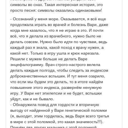
символы во снах. Такая интересная история, это
просто песня: символы оказались одинаковыми!
- Осознаний у меня море. Оказывается, я всё еще
продолжала играть во врачей и болезнь Вари, даже
когда мне казалось, что я не играю в это. И почти
всё, что я делала из врачебного, нужно было не
делать совсем. Нужно было идти по чувствам, ведь
каждый раз я знала, какой поход к врачу нужен, а
какой нет. Только в игру ушла и крюк нарезала.
Решили с мужем больше не делать Варе
энцефалограмму. Врач строго-настрого велела
делать каждые полгода, чтобы следить за индексом
доброкачественных вспышек. И тут меня озарило,
что если мы будем это делать, то в итоге найдём
повышение этого индекса, развернём ненужную
игру. У Вари нет эпилепсии и не будет, вспышки
уйдут, как и не бывало.
- Обнаружила повод для гордости и вторичную
выгоду от найденной у Вари генетической поломки
(я, выходит, этим гордилась, ведь Варя всего третья
в мире с этой поломкой, это какая значимость!!!).
Причём два других мальчика с этой поломкой