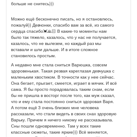
больше не снитесь)))
Можно ещё бесконечно писать, но я остановлюсь,
пожалуй)) Девчонки, спасибо вам за всё, из самого
сердца спасибо💓🙏🏻 В какие-то моменты нам
было так тяжело, казалось, что у нас не получается,
казалось, что не вылезем, но каждый раз мы
вставали и шли дальше. И в итоге сложное
становилось простым.
А недавно мне стала сниться Варюшка, совсем
здоровенькая. Такая резвая кареглазая девчушка с
маленьким хвостиком. В точности как у нее сейчас.
Она бегает, прыгает, смеется, играет в мячик. И всё
сама. Я бы просто порадовалась таким снам, если
бы не пришла в восторг после того, как муж сказал,
что и ему стала постоянно сниться здоровая Варя.
А потом ещё 3 очень близких мне человека
рассказали, что стали видеть в своих снах здоровую
Варьку. Причем я ничего никому не рассказывала.
Сны пошли одновременно. Там у всех такие
классные сюжеты, такие яркие))) Всё меняется,