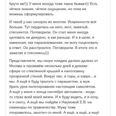
Круто же!)) У меня иногда тоже такое бывает)) Есть
чёткое знание, чёткое ощущение, но пока не
можешь сформулировать.
И такой у нас синхрон во многом. Искренности всё
больше. Тут сердилась на него, мол, зажатый,
стесняется. Поговорили. Он стал меня иногда
целовать не дежурно, а как раньше. И я в шоке, я
каменная, как парализованная, не могу поцеловать
в ответ. Он расстроился. Поговорили. В итоге это я
зажатая и стесняюсь)))
Представляете, мы скоро поедем далеко-далеко от
Москвы и проживём несколько дней в домике-
сфере со стеклянной крышей и наполовину
прозрачной стеной. Вокруг лес, и горы, и озеро…и
мы. А ещё я буду прыгать с парашютом, а муж
брать урок пилотирования настоящим самолётом.
А ещё у меня с конца сентября автошкола - когда-
то страх всей моей жизни. И я буду водить, и я хочу,
и я смогу. А ещё мы пойдём к Наумовой Е.В. на
семинары по травничеству. Мужу тоже
понравилось, захотел со мной. А ещё, а ещё, а ещё