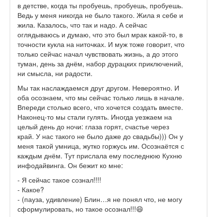
в детстве, когда ты пробуешь, пробуешь, пробуешь.
Ведь у меня никогда не было такого. Жила я себе и
жила. Казалось, что так и надо. А сейчас
оглядываюсь и думаю, что это был мрак какой-то, в
точности кукла на ниточках. И муж тоже говорит, что
только сейчас начал чувствовать жизнь, а до этого
туман, день за днём, набор дурацких приключений,
ни смысла, ни радости.
Мы так наслаждаемся друг другом. Невероятно. И
оба осознаем, что мы сейчас только лишь в начале.
Впереди столько всего, что хочется создать вместе.
Наконец-то мы стали гулять. Иногда уезжаем на
целый день до ночи: глаза горят, счастье через
край. У нас такого не было даже до свадьбы))) Он у
меня такой умница, жутко горжусь им. Осознаётся с
каждым днём. Тут прислала ему последнюю Кухню
инфодайвинга. Он бежит ко мне:
- Я сейчас такое сознал!!!!
- Какое?
- (пауза, удивление) Блин…я не понял что, не могу
сформулировать, но такое осознал!!!😄