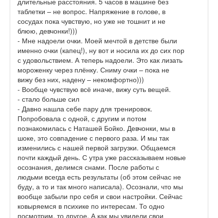
длительные расстояния. 5 часов в машине без
таблетки – не вопрос. Напряжение в голове, в
сосудах пока чувствую, но уже не тошнит и не
блюю, девчонки!)))
- Мне надоели очки. Моей мечтой в детстве были
именно очки (капец!), ну вот и носила их до сих пор
с удовольствием. А теперь надоели. Это как лизать
мороженку через плёнку. Сниму очки – пока не
вижу без них, надену – некомфортно)))
- Вообще чувствую всё иначе, вижу суть вещей.
- стало больше сил
- Давно нашла себе пару для тренировок.
Попробовала с одной, с другим и потом
познакомилась с Наташей Бойко. Девчонки, мы в
шоке, это совпадение с первого раза. И мы так
изменились с нашей первой загрузки. Общаемся
почти каждый день. С утра уже рассказываем новые
осознания, делимся снами. После работы с
людьми всегда есть результаты (об этом сейчас не
буду, а то и так много написала). Осознали, что мы
вообще забыли про себя и свои настройки. Сейчас
ковыряемся в психике по интересам. То одно
посмотрим, то другое. А как мы увидели свои