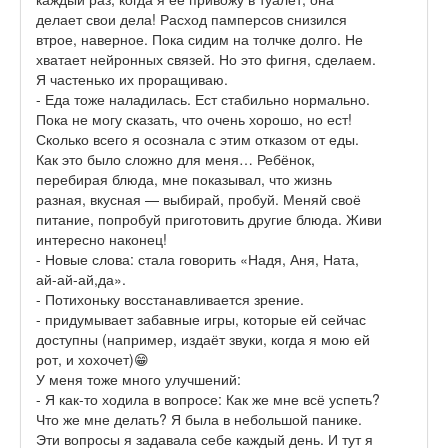
делает свои дела! Расход памперсов снизился
втрое, наверное. Пока сидим на толчке долго. Не
хватает нейронных связей. Но это фигня, сделаем.
Я частенько их проращиваю.
- Еда тоже наладилась. Ест стабильно нормально.
Пока не могу сказать, что очень хорошо, но ест!
Сколько всего я осознала с этим отказом от еды.
Как это было сложно для меня… Ребёнок,
перебирая блюда, мне показывал, что жизнь
разная, вкусная — выбирай, пробуй. Меняй своё
питание, попробуй приготовить другие блюда. Живи
интересно наконец!
- Новые слова: стала говорить «Надя, Аня, Ната,
ай-ай-ай,да».
- Потихоньку восстанавливается зрение.
- придумывает забавные игры, которые ей сейчас
доступны (например, издаёт звуки, когда я мою ей
рот, и хохочет)😁
У меня тоже много улучшений:
- Я как-то ходила в вопросе: Как же мне всё успеть?
Что же мне делать? Я была в небольшой панике.
Эти вопросы я задавала себе каждый день. И тут я