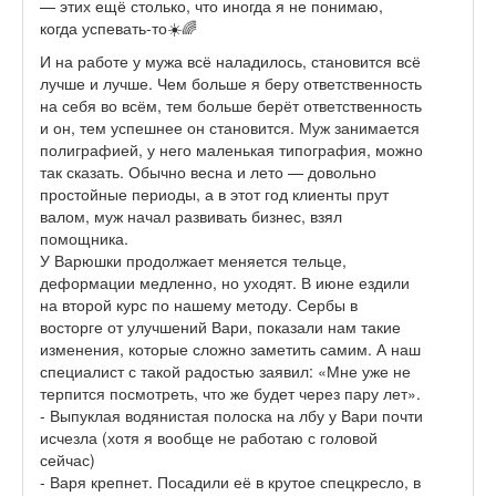
— этих ещё столько, что иногда я не понимаю,
когда успевать-то☀️🌈
И на работе у мужа всё наладилось, становится всё
лучше и лучше. Чем больше я беру ответственность
на себя во всём, тем больше берёт ответственность
и он, тем успешнее он становится. Муж занимается
полиграфией, у него маленькая типография, можно
так сказать. Обычно весна и лето — довольно
простойные периоды, а в этот год клиенты прут
валом, муж начал развивать бизнес, взял
помощника.
У Варюшки продолжает меняется тельце,
деформации медленно, но уходят. В июне ездили
на второй курс по нашему методу. Сербы в
восторге от улучшений Вари, показали нам такие
изменения, которые сложно заметить самим. А наш
специалист с такой радостью заявил: «Мне уже не
терпится посмотреть, что же будет через пару лет».
- Выпуклая водянистая полоска на лбу у Вари почти
исчезла (хотя я вообще не работаю с головой
сейчас)
- Варя крепнет. Посадили её в крутое спецкресло, в