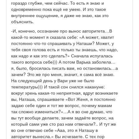
гораздо глубже, чем сейчас. То есть я знаю и
одновременно пока ещё не умею. И это такое
внутреннее ощущение, я даже не знаю, как это
объяснить.
-И, конечно, осознание про вынос авторитета…В
какой-то момент я сказала себе: «А может, хватит
постоянно что-то спрашивать у Наташи? Может, у
тебя своя голова есть и только ты знаешь, что надо,
как надо и как это сделать?» Сначала испугалась
такого вопроса себе))) А потом Варька заболела…
я, было, бросилась писать вам, но остановилась…а
зачем? Это же про меня, значит, я сама всё знаю.
На следующий день у Вари уже не было
температуры))) И такой сон снился накануне:
вокруг хрень какая-то неприятная, вдруг возникаете
вы, Наташа, спрашиваете «Вот Женя, я постоянно
задаю себе один и тот же вопрос, почему мамам
так сложно измениться?»…А я во сне думаю, что
вы тут вообще делаете, зачем задаёте вопрос, на
который сами уже сто раз нам отвечали?.. И тут же
во сне отвечаю себе «Ааа, это я Наташу в
авторитет вынесла.» Вы исчезаете. С тех пор