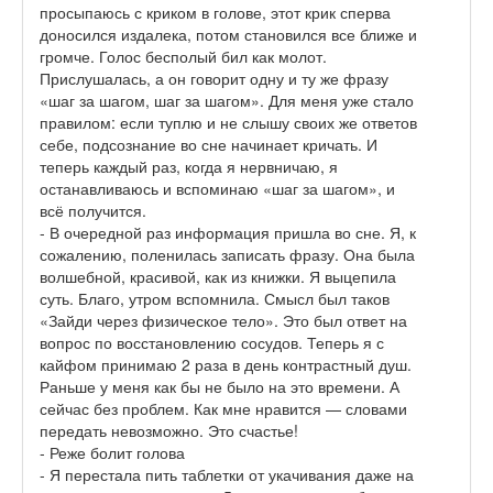
просыпаюсь с криком в голове, этот крик сперва
доносился издалека, потом становился все ближе и
громче. Голос бесполый бил как молот.
Прислушалась, а он говорит одну и ту же фразу
«шаг за шагом, шаг за шагом». Для меня уже стало
правилом: если туплю и не слышу своих же ответов
себе, подсознание во сне начинает кричать. И
теперь каждый раз, когда я нервничаю, я
останавливаюсь и вспоминаю «шаг за шагом», и
всё получится.
- В очередной раз информация пришла во сне. Я, к
сожалению, поленилась записать фразу. Она была
волшебной, красивой, как из книжки. Я выцепила
суть. Благо, утром вспомнила. Смысл был таков
«Зайди через физическое тело». Это был ответ на
вопрос по восстановлению сосудов. Теперь я с
кайфом принимаю 2 раза в день контрастный душ.
Раньше у меня как бы не было на это времени. А
сейчас без проблем. Как мне нравится — словами
передать невозможно. Это счастье!
- Реже болит голова
- Я перестала пить таблетки от укачивания даже на