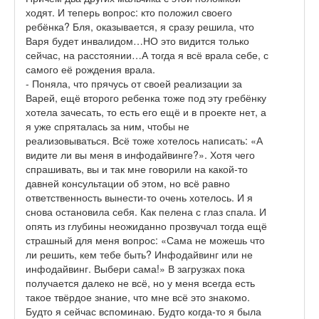
ходят. И теперь вопрос: кто положил своего
ребёнка? Бля, оказывается, я сразу решила, что
Варя будет инвалидом…НО это видится только
сейчас, на расстоянии…А тогда я всё врала себе, с
самого её рождения врала.
- Поняла, что прячусь от своей реализации за
Варей, ещё второго ребенка тоже под эту гребёнку
хотела зачесать, то есть его ещё и в проекте нет, а
я уже спряталась за ним, чтобы не
реализовываться. Всё тоже хотелось написать: «А
видите ли вы меня в инфодайвинге?». Хотя чего
спрашивать, вы и так мне говорили на какой-то
давней консультации об этом, но всё равно
ответственность вынести-то очень хотелось. И я
снова остановила себя. Как пелена с глаз спала. И
опять из глубины неожиданно прозвучал тогда ещё
страшный для меня вопрос: «Сама не можешь что
ли решить, кем тебе быть? Инфодайвинг или не
инфодайвинг. Выбери сама!» В загрузках пока
получается далеко не всё, но у меня всегда есть
такое твёрдое знание, что мне всё это знакомо.
Будто я сейчас вспоминаю. Будто когда-то я была