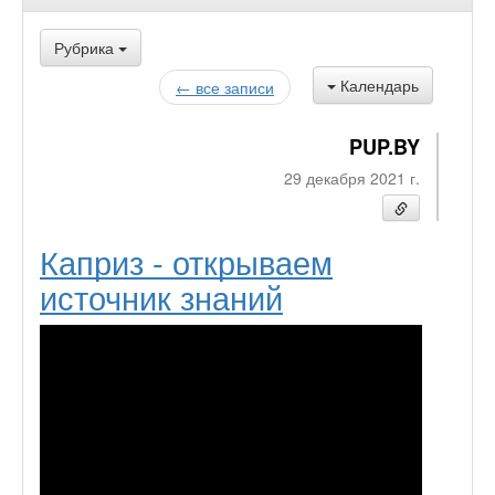
Рубрика
Календарь
← все записи
PUP.BY
29 декабря 2021 г.
Каприз - открываем
источник знаний