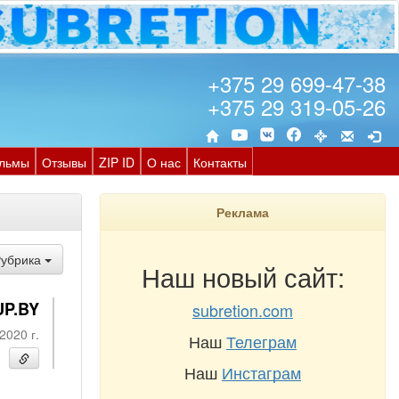
+375 29 699-47-38
+375 29 319-05-26
льмы
Отзывы
ZIP ID
О нас
Контакты
Реклама
Рубрика
Наш новый сайт:
UP.BY
subretion.com
2020 г.
Наш
Телеграм
Наш
Инстаграм