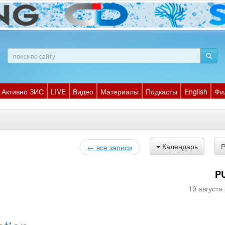
Активно ЗИС
LIVE
Видео
Материалы
Подкасты
English
Фи
Календарь
← все записи
P
19 августа 