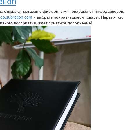
tion
 нас открылся магазин с фирменными товарами от инфодайверов.
op.subretion.com
и выбрать понравившиеся товары. Первых, кто
ивного восприятия, ждет приятное дополнение!