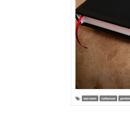
магазин
сабришн
днев