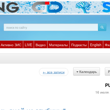
Активно ЗИС
LIVE
Видео
Материалы
Подкасты
English
Фи
Календарь
← все записи
P
16 июля 