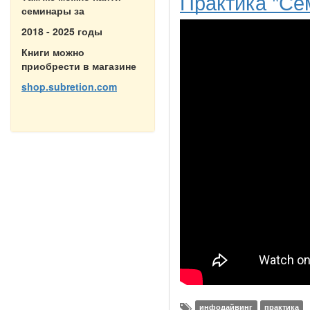
Практика "Се
семинары за
2018 - 2025 годы
Книги можно
приобрести в магазине
shop.subretion.com
инфодайвинг
практика