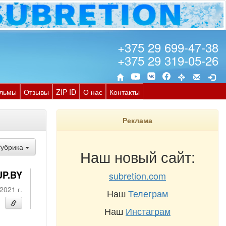
+375 29 699-47-38
+375 29 319-05-26
льмы
Отзывы
ZIP ID
О нас
Контакты
Реклама
Рубрика
Наш новый сайт:
UP.BY
subretion.com
2021 г.
Наш
Телеграм
Наш
Инстаграм