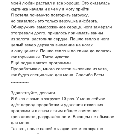
моей любви растаял и все хорошо. Это оказалась
картинка начала и к чему я могу прийти.
Я хотела почему-то повторить загрузку,
но оказалось это только верхушка айсберга.
Обнаружили замороженное сердце, ноги замёрзли
отогревали долго, пришлось принимать ванны
из золота, растопили сердце. Пошло тепло в ноги
целый вечер держала внимание на ногах
и ощущениях. Пошло тепло и по спине до лопаток
как горчичники. Такое чувство.
Ещё поднимаются программы.
Прорабатываю, много советов выловила из чата,
как будто специально для меня. Спасибо Всем.
************
Здравствуйте, девочки.
Я была с вами в загрузке 1й раз. У меня сейчас
идёт период проработки и удаления отживших
программ и в связи с этим общее состояние
тревожности, раздражённости. Воющем не обычное
для меня.
Так вот, после вашей отладки все многократно