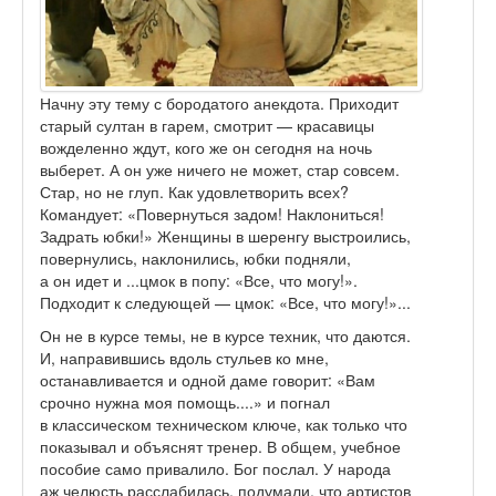
Начну эту тему с бородатого анекдота. Приходит
старый султан в гарем, смотрит — красавицы
вожделенно ждут, кого же он сегодня на ночь
выберет. А он уже ничего не может, стар совсем.
Стар, но не глуп. Как удовлетворить всех?
Командует: «Повернуться задом! Наклониться!
Задрать юбки!» Женщины в шеренгу выстроились,
повернулись, наклонились, юбки подняли,
а он идет и ...цмок в попу: «Все, что могу!».
Подходит к следующей — цмок: «Все, что могу!»...
Он не в курсе темы, не в курсе техник, что даются.
И, направившись вдоль стульев ко мне,
останавливается и одной даме говорит: «Вам
срочно нужна моя помощь....» и погнал
в классическом техническом ключе, как только что
показывал и объяснят тренер. В общем, учебное
пособие само привалило. Бог послал. У народа
аж челюсть расслабилась, подумали, что артистов