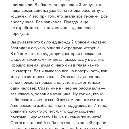
пригласили. В общем, не прошло и 3 минут, как
наша семинаристка уже была готова расстегнуть
кошелек. И это при том, что знала все техники! Все
прослушала. Все записала. Правда, еще
не отработала — эта часть нас ждала после
перекура.
Вы думаете это было единожды? Совсем недавно,
благодаря случаю, узнала очередную историю.
В общем, эта же аудитория, которая прекрасно
владеет техниками гипноза, оказалась у цаганки.
Прошло время, думаю, чего они в глаза как-то
не смотрят. Вот и вылезло все на поверхность, как
только заинтересовалась. Оказалось, денег она
с них поимела нормально, устоять смог только
один человек. Сразу мне ничего не рассказали —
все классно, хорошая женщина. Ну как же, кто ж
себя лохом хочет в своей же самооценке считать.
А во времени жаба начинает поддушивать. И тогда
обвинить кого-то хочется, что сдуру кошелек
раскрыл широковато. Ну, не цыганку же винить!
Она ж цы-ган-ка! А себя нельзя — в нашей стране
всегда отвечает кто-то, но не сам. Вот в глаза-то