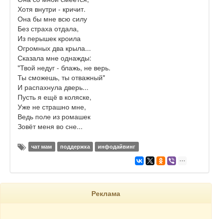
Хотя внутри - кричит.
Она бы мне всю силу
Без страха отдала,
Из перышек кроила
Огромных два крыла...
Сказала мне однажды:
"Твой недуг - блажь, не верь.
Ты сможешь, ты отважный"
И распахнула дверь...
Пусть я ещё в коляске,
Уже не страшно мне,
Ведь поле из ромашек
Зовёт меня во сне...
чат мам
поддержка
инфодайвинг
Реклама