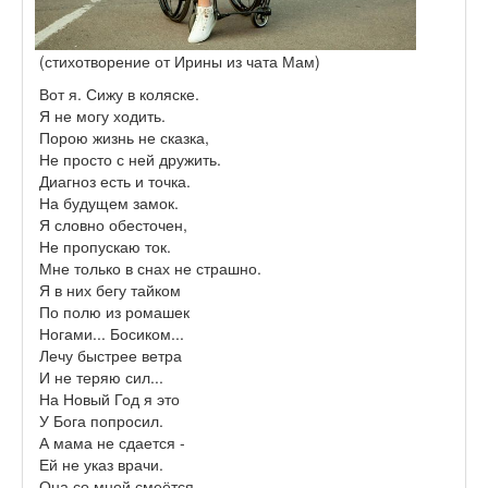
(стихотворение от Ирины из чата Мам)
Вот я. Сижу в коляске.
Я не могу ходить.
Порою жизнь не сказка,
Не просто с ней дружить.
Диагноз есть и точка.
На будущем замок.
Я словно обесточен,
Не пропускаю ток.
Мне только в снах не страшно.
Я в них бегу тайком
По полю из ромашек
Ногами... Босиком...
Лечу быстрее ветра
И не теряю сил...
На Новый Год я это
У Бога попросил.
А мама не сдается -
Ей не указ врачи.
Она со мной смеётся,