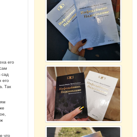
еха его
 сам
в сад
н его
а. Так
рям
уже
ое,
ож
е что