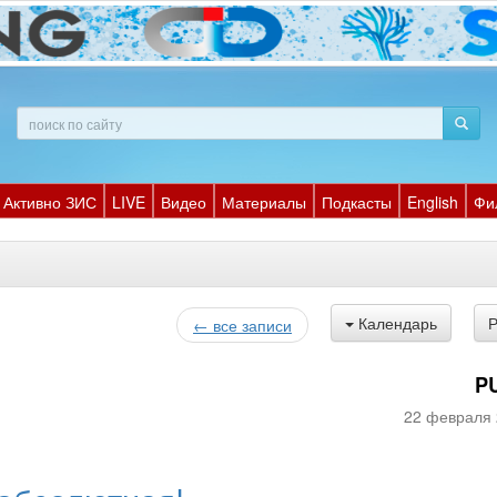
Активно ЗИС
LIVE
Видео
Материалы
Подкасты
English
Фи
Календарь
← все записи
P
22 февраля 