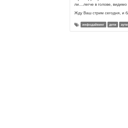
ли....легче в голове, видимо 
Жду Ваш стрим сегодня, и б
инфодайвинг
дети
аут