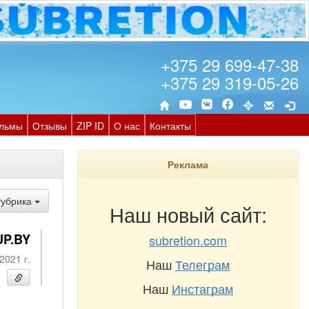
+375 29 699-47-38
+375 29 319-05-26
льмы
Отзывы
ZIP ID
О нас
Контакты
Реклама
Рубрика
Наш новый сайт:
UP.BY
subretion.com
2021 г.
Наш
Телеграм
Наш
Инстаграм