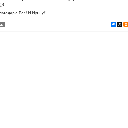
)))
лагодарю Вас! И Ирину!"
изм