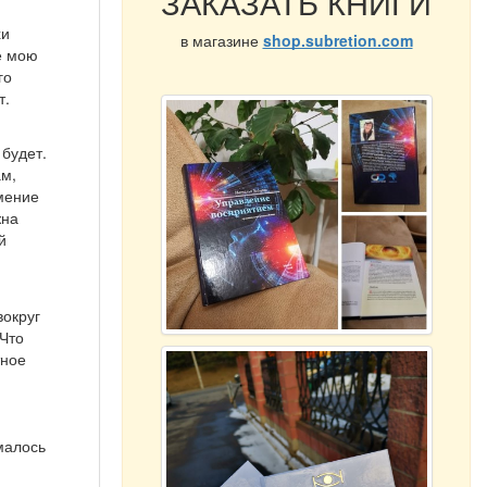
ЗАКАЗАТЬ КНИГИ
хи
в магазине
shop.subretion.com
не мою
го
т.
 будет.
ам,
умение
жна
й
вокруг
 Что
тное
малось