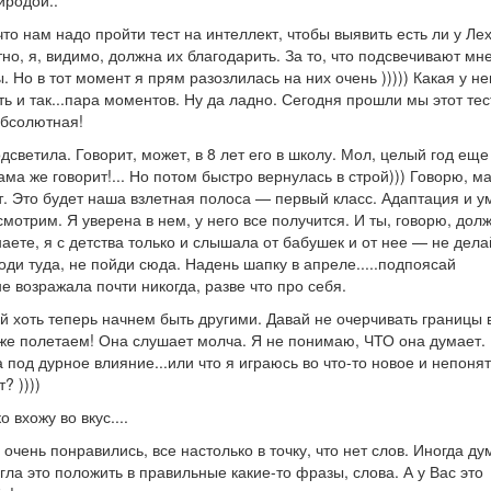
иродой..
то нам надо пройти тест на интеллект, чтобы выявить есть ли у Ле
тно, я, видимо, должна их благодарить. За то, что подсвечивают м
 Но в тот момент я прям разозлилась на них очень ))))) Какая у не
ь и так...пара моментов. Ну да ладно. Сегодня прошли мы этот тес
абсолютная!
светила. Говорит, может, в 8 лет его в школу. Мол, целый год еще
ма же говорит!... Но потом быстро вернулась в строй))) Говорю, м
т. Это будет наша взлетная полоса — первый класс. Адаптация и 
смотрим. Я уверена в нем, у него все получится. И ты, говорю, дол
знаете, я с детства только и слышала от бабушек и от нее — не дела
оди туда, не пойди сюда. Надень шапку в апреле.....подпоясай
 не возражала почти никогда, разве что про себя.
й хоть теперь начнем быть другими. Давай не очерчивать границы 
уже полетаем! Она слушает молча. Я не понимаю, ЧТО она думает.
 под дурное влияние...или что я играюсь во что-то новое и непоня
? ))))
 вхожу во вкус....
чень понравились, все настолько в точку, что нет слов. Иногда ду
огла это положить в правильные какие-то фразы, слова. А у Вас это