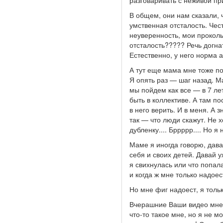
разговаривать с неживой пр
В общем, они нам сказали, ч
умственная отсталость. Чес
неуверенность, мои проколы.
отсталость????? Речь догнат
Естественно, у него норма 
А тут еще мама мне тоже под
Я опять раз — шаг назад. Ма
мы пойдем как все — в 7 ле
быть в коллективе. А там по
в него верить. И в меня. А 
так — что люди скажут. Не х
дубленку.... Бррррр.... Но я
Маме я иногда говорю, дава
себя и своих детей. Давай 
я свихнулась или что попала
и когда ж мне только надоест
Но мне фиг надоест, я только
Вчерашние Ваши видео мне о
что-то такое мне, но я не м