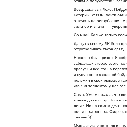
отлично получается! Спасиб
Возвращаясь к Лехе. Пойдем 
Который, кстати, почти без 
отвечать на оскорбления. А
сильнее и значит — уверенн
Со мной Колька только ласк
Да, тут к своему ДР Коля пр
отфутболивать такое сразу, то
Недавно был прикол. Я собра
забрал....и скорее всего по
пропуск и все это на верево
и сунул его в запасной бей
положил в свой рюкзак в кар
что с интеллектом у нас все
Сама. Уже ж писала, что вп
в шоке до сих пор. Но и пло
легче. Но на самом деле на
почти постоянное. Скоро кан
слазаю )))
Муж... .рука у него так и 