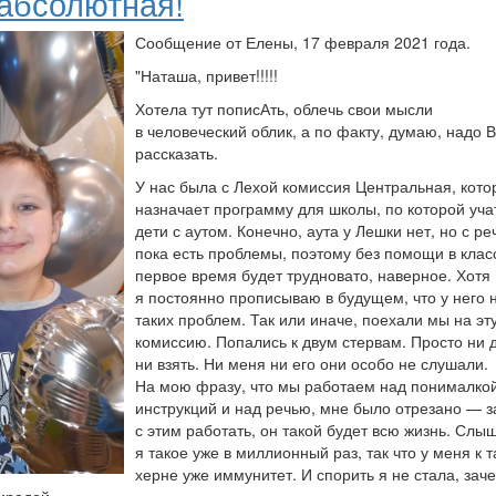
 абсолютная!
Сообщение от Елены, 17 февраля 2021 года.
"Наташа, привет!!!!!
Хотела тут пописАть, облечь свои мысли
в человеческий облик, а по факту, думаю, надо 
рассказать.
У нас была с Лехой комиссия Центральная, кото
назначает программу для школы, по которой уча
дети с аутом. Конечно, аута у Лешки нет, но с р
пока есть проблемы, поэтому без помощи в клас
первое время будет трудновато, наверное. Хотя
я постоянно прописываю в будущем, что у него 
таких проблем. Так или иначе, поехали мы на эт
комиссию. Попались к двум стервам. Просто ни 
ни взять. Ни меня ни его они особо не слушали.
На мою фразу, что мы работаем над понималко
инструкций и над речью, мне было отрезано — 
с этим работать, он такой будет всю жизнь. Слы
я такое уже в миллионный раз, так что у меня к т
херне уже иммунитет. И спорить я не стала, зач