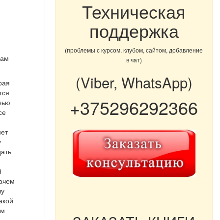
Техническая
поддержка
(проблемы с курсом, клубом, сайтом, добавление
Вам
в чат)
(Viber, WhatsApp)
рая
тся
+375296292366
ечью
се
нет
у
дать
й
зачем
шу
акой
ем