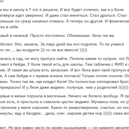
о!
мы в школу в 7 это я решила. И все будет отлично, как и у Коли.
четверок идет уверенно. И даже стал меняться. Стал драться. Стал
 раньше он сразу начинал плакать. А теперь он другой. И физически
ее в себе.
овый и нежный. Просто постоянно. Обнимашки. Леха так же.
иболел. Нос, кашель. За пару дней мы его подняли. То ли учимся
 ли......вы колдуете ))) то ли все вместе! )))))
лась в сад, не могу пропуск найти. Поняла каким-то нутром, что Л
ложил в бейдж. У Коли такой есть для школы. Там табличка с ФИО и
чке. И такая же штука есть запасная. И вот Леха взял свой пропуск 
дж. А сам бейдж я с мужем искала полчаса! Только потом поняли. О
ман. Точно так же, как кладет Коля! Он полностью скопировал брат
 прекрасно! И у Лехи даже видимо, получше, чем у родителей )))))))
ервые в жизни порхала в месячные. Ничего не болело вообще. Я п
хое есть, я простыла и схватила цистит видимо. Мучаюсь пока, но 
строение у меня хорошее. Какое-то умиротворение, счастье, но тих
икулы, жду и балдею....дача, снег, нароем детям нор )))))) сама м
немеет. Но все равно чисто по моим ощущениям — он намного веселе