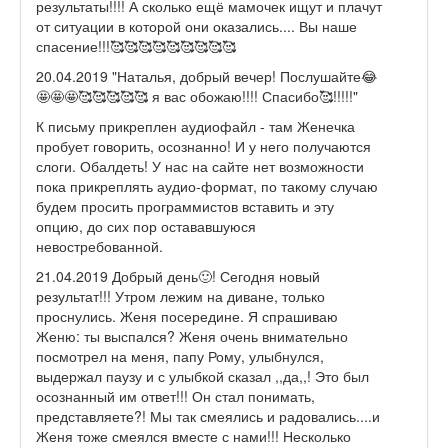
результаты!!!! А сколько ещё мамочек ищут и плачут
от ситуации в которой они оказались.... Вы наше
спасение!!!🥰🥰🥰🥰🥰🥰🥰🥰🥰
20.04.2019 "Наталья, добрый вечер! Послушайте😂
🤩🤩🤩🥰🥰🥰🥰🥰 я вас обожаю!!!! Спасибо🥰!!!!!"
К письму прикреплен аудиофайл - там Женечка
пробует говорить, осознанно! И у него получаются
слоги. Обалдеть! У нас на сайте нет возможности
пока прикреплять аудио-формат, по такому случаю
будем просить программистов вставить и эту
опцию, до сих пор остававшуюся
невостребованной.
21.04.2019 Добрый день🙂! Сегодня новый
результат!!! Утром лежим на диване, только
проснулись. Женя посередине. Я спрашиваю
Женю: ты выспался? Женя очень внимательно
посмотрел на меня, папу Рому, улыбнулся,
выдержал паузу и с улыбкой сказал ,,да,,! Это был
осознанный им ответ!!! Он стал понимать,
представляете?! Мы так смеялись и радовались....и
Женя тоже смеялся вместе с нами!!! Несколько