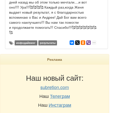
дней назад мы об этом только мечтали....и вот
оно!!!! Ура!!!🥰🥰🥰🥰 Каждый раз,когда Женя
выдает новый результат, я с благодарностью
вспоминаю о Вас и Андрее! Дай Бог вам всего
самого наилучшего!!! Вы нам так помогли
и продолжаете помогать!!! Спасибо!!!🥰🥰🥰🥰🥰🥰🥰
🥰
инфодайвинг
результаты
Реклама
Наш новый сайт:
subretion.com
Наш
Телеграм
Наш
Инстаграм