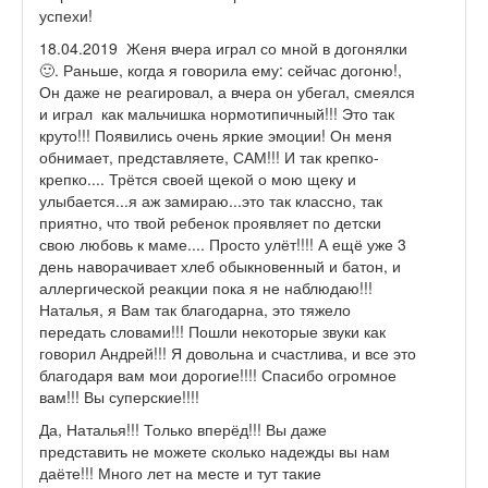
успехи!
18.04.2019 Женя вчера играл со мной в догонялки
🙂. Раньше, когда я говорила ему: сейчас догоню!,
Он даже не реагировал, а вчера он убегал, смеялся
и играл как мальчишка нормотипичный!!! Это так
круто!!! Появились очень яркие эмоции! Он меня
обнимает, представляете, САМ!!! И так крепко-
крепко.... Трётся своей щекой о мою щеку и
улыбается...я аж замираю...это так классно, так
приятно, что твой ребенок проявляет по детски
свою любовь к маме.... Просто улёт!!!! А ещё уже 3
день наворачивает хлеб обыкновенный и батон, и
аллергической реакции пока я не наблюдаю!!!
Наталья, я Вам так благодарна, это тяжело
передать словами!!! Пошли некоторые звуки как
говорил Андрей!!! Я довольна и счастлива, и все это
благодаря вам мои дорогие!!!! Спасибо огромное
вам!!! Вы суперские!!!!
Да, Наталья!!! Только вперёд!!! Вы даже
представить не можете сколько надежды вы нам
даёте!!! Много лет на месте и тут такие