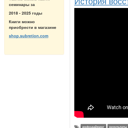
История восс
семинары за
2018 - 2025 годы
Книги можно
приобрести в магазине
shop.subretion.com
инфодайвинг
результаты