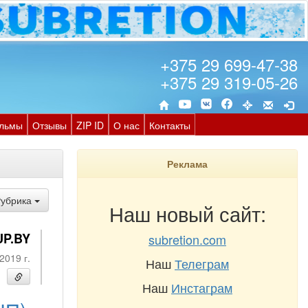
+375 29 699-47-38
+375 29 319-05-26
льмы
Отзывы
ZIP ID
О нас
Контакты
Реклама
Рубрика
Наш новый сайт:
UP.BY
subretion.com
2019 г.
Наш
Телеграм
Наш
Инстаграм